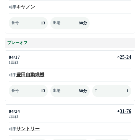
キヤノン
相手
13
80分
番号
出場
プレーオフ
04/17
25-24
○
1回戦
豊田自動織機
相手
13
80分
1
番号
出場
T
04/24
31-76
●
2回戦
サントリー
相手