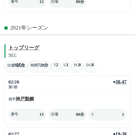
12
80分
番号
出場
2021年シーズン
トップリーグ
NEC
2
1
0
0
9試合
720分
T
G
PG
DG
出場
時間
02/20
38-47
●
第1節
神戸製鋼
相手
13
80分
1
番号
出場
T
02/27
19-38
●