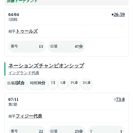
決勝トーナメント
04/04
26-59
●
1回戦
トゥールズ
相手
13
47分
番号
出場
ネーションズチャンピオンシップ
イングランド代表
1
0
0
0
2試合
30分
T
G
PG
DG
出場
時間
07/11
73-8
○
第2節
フィジー代表
相手
22
25分
1
番号
出場
T