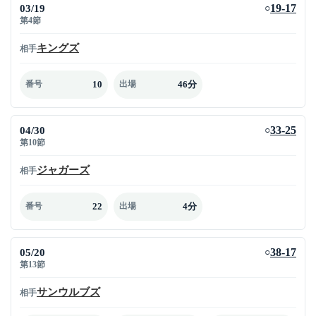
03/19
19-17
○
第4節
キングズ
相手
10
46分
番号
出場
04/30
33-25
○
第10節
ジャガーズ
相手
22
4分
番号
出場
05/20
38-17
○
第13節
サンウルブズ
相手