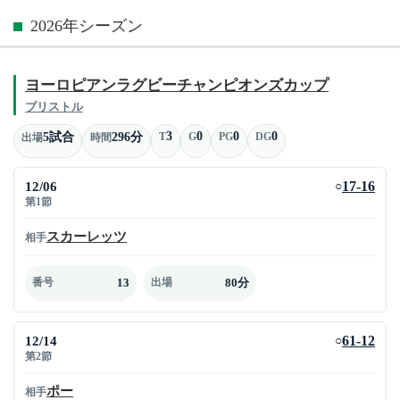
2026年シーズン
ヨーロピアンラグビーチャンピオンズカップ
ブリストル
3
0
0
0
5試合
296分
T
G
PG
DG
出場
時間
12/06
17-16
○
第1節
スカーレッツ
相手
13
80分
番号
出場
12/14
61-12
○
第2節
ポー
相手