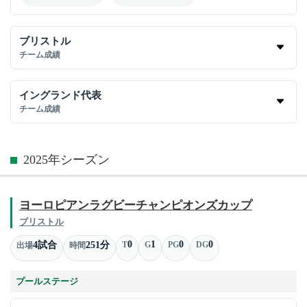
ブリストル
チーム成績
イングランド代表
チーム成績
2025年シーズン
ヨーロピアンラグビーチャンピオンズカップ
ブリストル
0
1
0
0
4試合
251分
T
G
PG
DG
出場
時間
プールステージ