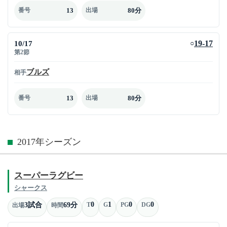
13
80分
番号
出場
10/17
19-17
○
第2節
ブルズ
相手
13
80分
番号
出場
2017年シーズン
スーパーラグビー
シャークス
0
1
0
0
3試合
69分
T
G
PG
DG
出場
時間