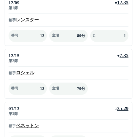
12/09
12-35
●
第1節
レンスター
相手
12
80分
1
番号
出場
G
12/15
7-35
●
第2節
ロシェル
相手
12
70分
番号
出場
01/13
35-29
○
第3節
ベネットン
相手