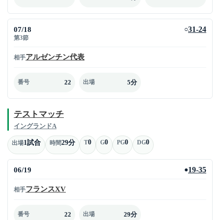
07/18
31-24
○
第3節
アルゼンチン代表
相手
22
5分
番号
出場
テストマッチ
イングランドA
0
0
0
0
1試合
29分
T
G
PG
DG
出場
時間
06/19
19-35
●
フランスXV
相手
22
29分
番号
出場