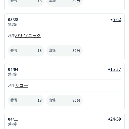
13
80分
番号
出場
03/28
5-62
●
第5節
パナソニック
相手
13
80分
番号
出場
04/04
15-37
●
第6節
リコー
相手
13
80分
番号
出場
04/11
24-59
●
第7節