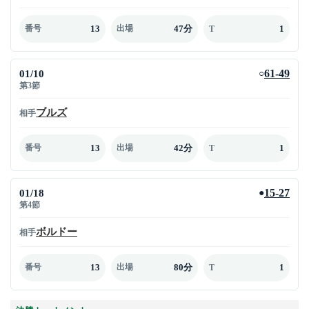
13
47分
1
番号
出場
T
01/10
61-49
○
第3節
ブルズ
相手
13
42分
1
番号
出場
T
01/18
15-27
●
第4節
ボルドー
相手
13
80分
1
番号
出場
T