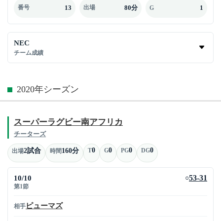
13
80分
1
番号
出場
G
NEC
チーム成績
2020年シーズン
スーパーラグビー南アフリカ
チーターズ
0
0
0
0
2試合
160分
T
G
PG
DG
出場
時間
10/10
53-31
○
第1節
ピューマズ
相手