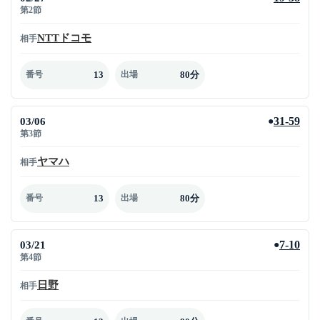
第2節
NTTドコモ
相手
13
80分
番号
出場
03/06
31-59
●
第3節
ヤマハ
相手
13
80分
番号
出場
03/21
7-10
●
第4節
日野
相手