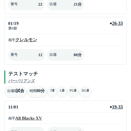
22
21分
番号
出場
01/19
26-33
●
第4節
クレルモン
相手
12
80分
番号
出場
テストマッチ
バーバリアンズ
0
0
0
0
1試合
80分
T
G
PG
DG
出場
時間
11/01
19-33
●
All Blacks XV
相手