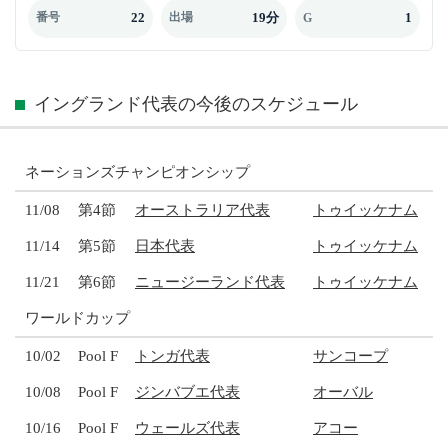
22
19分
1
番号
出場
G
イングランド代表の今後のスケジュール
ネーションズチャンピオンシップ
11/08
第4節
オーストラリア代表
トゥイッケナム
11/14
第5節
日本代表
トゥイッケナム
11/21
第6節
ニュージーランド代表
トゥイッケナム
ワールドカップ
10/02
Pool F
トンガ代表
サンコープ
10/08
Pool F
ジンバブエ代表
オーバル
10/16
Pool F
ウェールズ代表
アコー