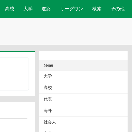
高校
大学
進路
リーグワン
検索
その他
Menu
大学
高校
代表
海外
社会人