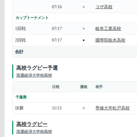
07/16
コザ高校
○
カップトーナメント
1回戦
07/17
岐阜工業高校
○
2回戦
07/17
國學院栃木高校
●
合計
高校ラグビー予選
流通経済大学柏高校
日程
勝敗
相手
千葉県
決勝
11/13
専修大学松戸高校
○
高校ラグビー
流通経済大学柏高校