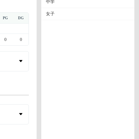
中学
女子
PG
DG
0
0