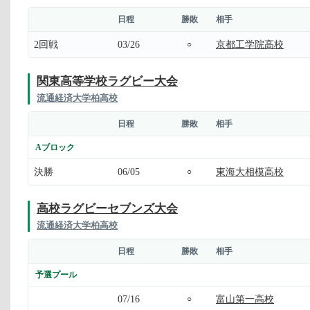
日程
勝敗
相手
2回戦
03/26
京都工学院高校
○
関東高等学校ラグビー大会
流通経済大学柏高校
日程
勝敗
相手
Aブロック
決勝
06/05
東海大相模高校
○
高校ラグビーセブンズ大会
流通経済大学柏高校
日程
勝敗
相手
予選プール
07/16
富山第一高校
○