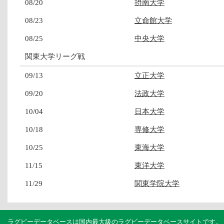
08/20
摂南大学
08/23
立命館大学
08/25
中央大学
関東大学リーグ戦
09/13
立正大学
09/20
法政大学
10/04
日本大学
10/18
専修大学
10/25
東海大学
11/15
東洋大学
11/29
関東学院大学
ラグビーデータベースは国内最大級のラグビーデータベースサイトです。