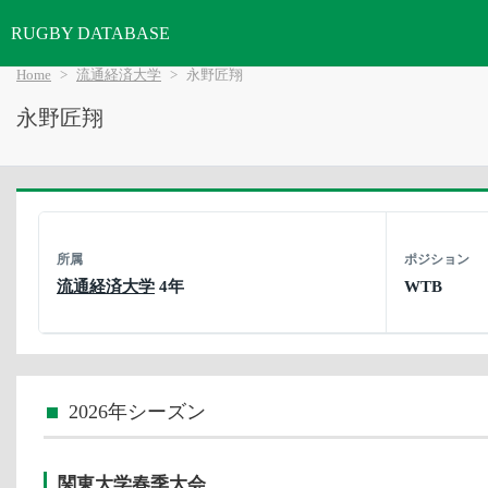
RUGBY DATABASE
Home
流通経済大学
永野匠翔
永野匠翔
所属
ポジション
流通経済大学
4年
WTB
2026年シーズン
関東大学春季大会