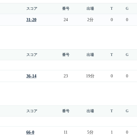
スコア
番号
出場
T
G
31-20
24
2分
0
0
スコア
番号
出場
T
G
36-14
23
19分
0
0
スコア
番号
出場
T
G
66-0
11
5分
1
0