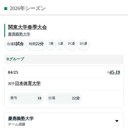
2026年シーズン
関東大学春季大会
慶應義塾大学
0
0
0
0
1試合
22分
T
G
PG
DG
出場
時間
Bグループ
04/25
45-19
○
日本体育大学
相手
18
22分
番号
出場
慶應義塾大学
チーム成績