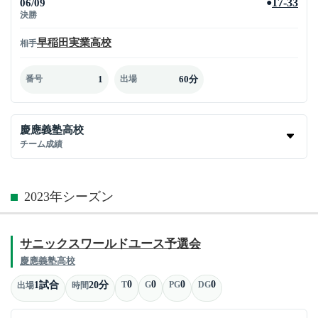
06/09
17-33
●
決勝
早稲田実業高校
相手
1
60分
番号
出場
慶應義塾高校
チーム成績
2023年シーズン
サニックスワールドユース予選会
慶應義塾高校
0
0
0
0
1試合
20分
T
G
PG
DG
出場
時間