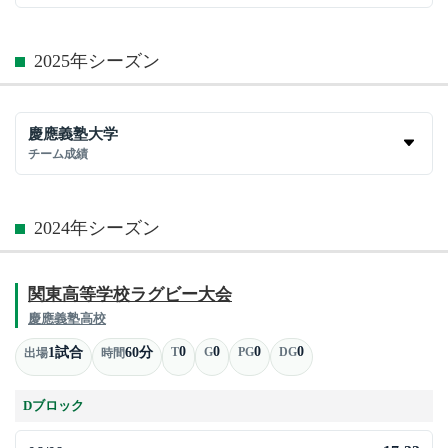
2025年シーズン
慶應義塾大学
チーム成績
2024年シーズン
関東高等学校ラグビー大会
慶應義塾高校
0
0
0
0
1試合
60分
T
G
PG
DG
出場
時間
Dブロック