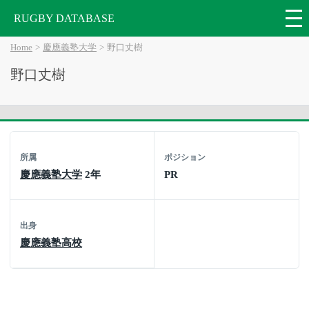
RUGBY DATABASE
Home
慶應義塾大学
野口丈樹
野口丈樹
所属
ポジション
慶應義塾大学
2年
PR
出身
慶應義塾高校