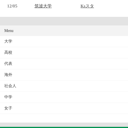
12/05
筑波大学
Ksスタ
Menu
大学
高校
代表
海外
社会人
中学
女子