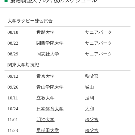
慶應義塾大学の今後のスケジュール
大学ラグビー練習試合
08/18
近畿大学
サニアパーク
08/22
関西学院大学
サニアパーク
08/29
同志社大学
サニアパーク
関東大学対抗戦
09/12
帝京大学
秩父宮
09/26
青山学院大学
城山
10/11
立教大学
足利
10/24
日本体育大学
大和
11/01
明治大学
秩父宮
11/23
早稲田大学
秩父宮