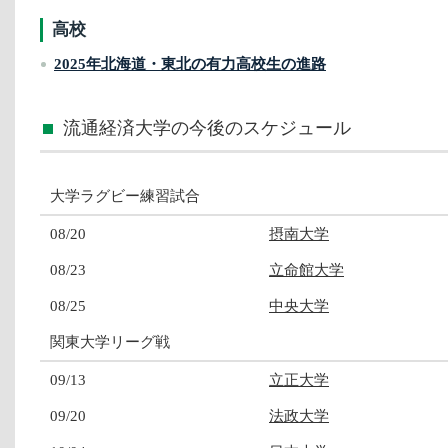
高校
2025年北海道・東北の有力高校生の進路
流通経済大学の今後のスケジュール
大学ラグビー練習試合
08/20
摂南大学
08/23
立命館大学
08/25
中央大学
関東大学リーグ戦
09/13
立正大学
09/20
法政大学