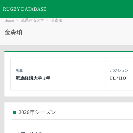
RUGBY DATABASE
Home
流通経済大学
金森珀
金森珀
所属
ポジション
流通経済大学
2年
FL / HO
2026年シーズン