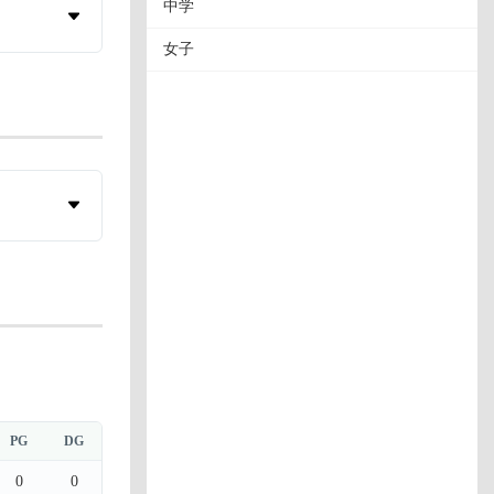
中学
女子
PG
DG
0
0