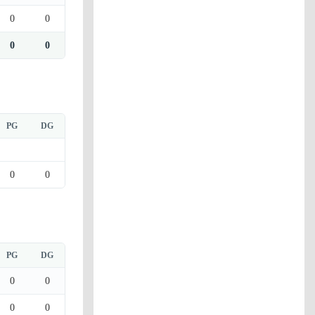
0
0
0
0
PG
DG
0
0
PG
DG
0
0
0
0