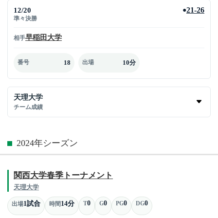
12/20
21-26
●
準々決勝
早稲田大学
相手
18
10分
番号
出場
天理大学
チーム成績
2024年シーズン
関西大学春季トーナメント
天理大学
0
0
0
0
1試合
14分
T
G
PG
DG
出場
時間