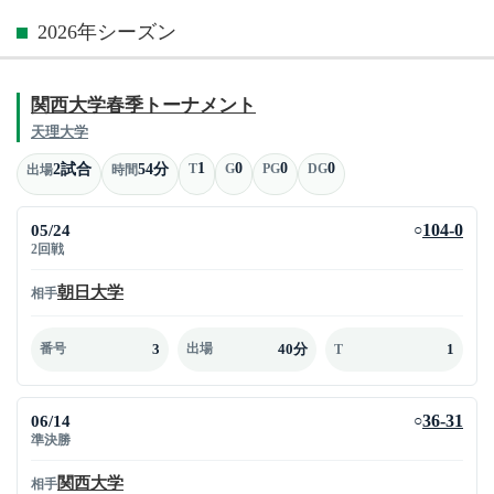
2026年シーズン
関西大学春季トーナメント
天理大学
1
0
0
0
2試合
54分
T
G
PG
DG
出場
時間
05/24
104-0
○
2回戦
朝日大学
相手
3
40分
1
番号
出場
T
06/14
36-31
○
準決勝
関西大学
相手