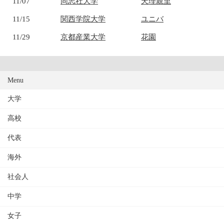
11/07
同志社大学
天理親里
11/15
関西学院大学
ユニバ
11/29
京都産業大学
花園
Menu
大学
高校
代表
海外
社会人
中学
女子