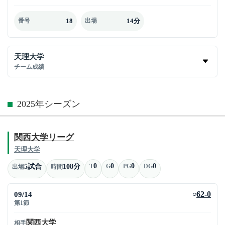
18
14分
番号
出場
天理大学
チーム成績
2025年シーズン
関西大学リーグ
天理大学
0
0
0
0
5試合
108分
T
G
PG
DG
出場
時間
09/14
62-0
○
第1節
関西大学
相手