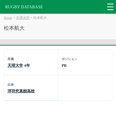
RUGBY DATABASE
Home
天理大学
松本航大
松本航大
所属
ポジション
天理大学
4年
PR
出身
浮羽究真館高校