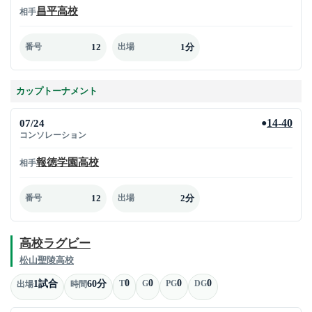
昌平高校
相手
12
1分
番号
出場
カップトーナメント
07/24
14-40
●
コンソレーション
報徳学園高校
相手
12
2分
番号
出場
高校ラグビー
松山聖陵高校
0
0
0
0
1試合
60分
T
G
PG
DG
出場
時間