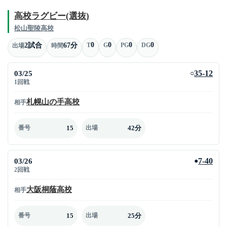
高校ラグビー(選抜)
松山聖陵高校
0
0
0
0
2試合
67分
T
G
PG
DG
出場
時間
03/25
35-12
○
1回戦
札幌山の手高校
相手
15
42分
番号
出場
03/26
7-40
●
2回戦
大阪桐蔭高校
相手
15
25分
番号
出場