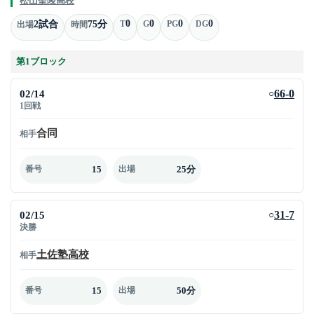
松山聖陵高校
0
0
0
0
2試合
75分
T
G
PG
DG
出場
時間
第1ブロック
02/14
66-0
○
1回戦
合同
相手
15
25分
番号
出場
02/15
31-7
○
決勝
土佐塾高校
相手
15
50分
番号
出場