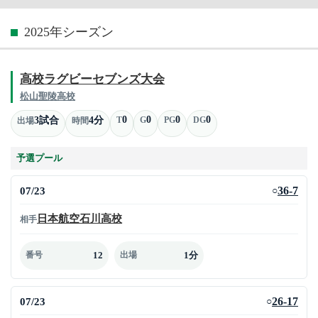
2025年シーズン
高校ラグビーセブンズ大会
松山聖陵高校
0
0
0
0
3試合
4分
T
G
PG
DG
出場
時間
予選プール
07/23
36-7
○
日本航空石川高校
相手
12
1分
番号
出場
07/23
26-17
○