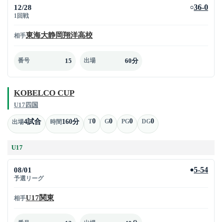
12/28
36-0
○
1回戦
東海大静岡翔洋高校
相手
15
60分
番号
出場
KOBELCO CUP
U17四国
0
0
0
0
4試合
160分
T
G
PG
DG
出場
時間
U17
08/01
5-54
●
予選リーグ
U17関東
相手