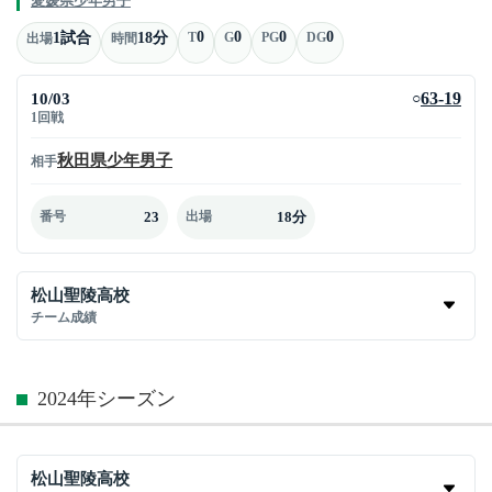
愛媛県少年男子
0
0
0
0
1試合
18分
T
G
PG
DG
出場
時間
10/03
63-19
○
1回戦
秋田県少年男子
相手
23
18分
番号
出場
松山聖陵高校
チーム成績
2024年シーズン
松山聖陵高校