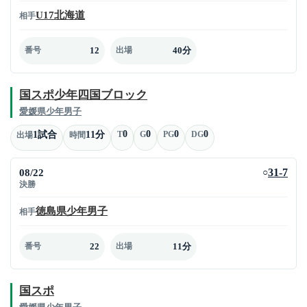
U17北海道
相手
12
40分
番号
出場
国スポ少年四国ブロック
愛媛県少年男子
0
0
0
0
1試合
11分
T
G
PG
DG
出場
時間
08/22
31-7
○
決勝
徳島県少年男子
相手
22
11分
番号
出場
国スポ