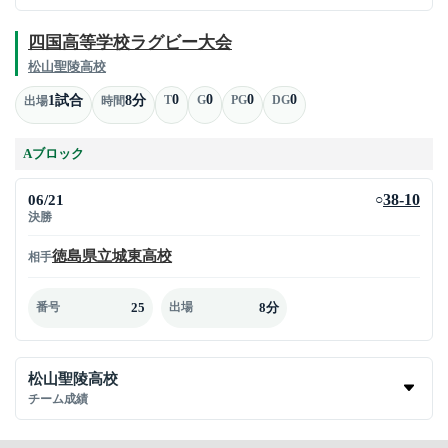
四国高等学校ラグビー大会
松山聖陵高校
0
0
0
0
1試合
8分
T
G
PG
DG
出場
時間
Aブロック
06/21
38-10
○
決勝
徳島県立城東高校
相手
25
8分
番号
出場
松山聖陵高校
チーム成績