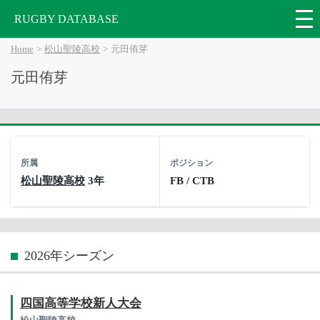
RUGBY DATABASE
Home
松山聖陵高校
元田侑芽
元田侑芽
所属
ポジション
松山聖陵高校
3年
FB / CTB
2026年シーズン
四国高等学校新人大会