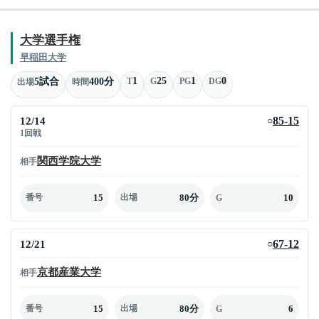
大学選手権
早稲田大学
1
25
1
0
5試合
400分
T
G
PG
DG
出場
時間
12/14
85-15
○
1回戦
関西学院大学
相手
15
80分
10
番号
出場
G
12/21
67-12
○
京都産業大学
相手
15
80分
6
番号
出場
G