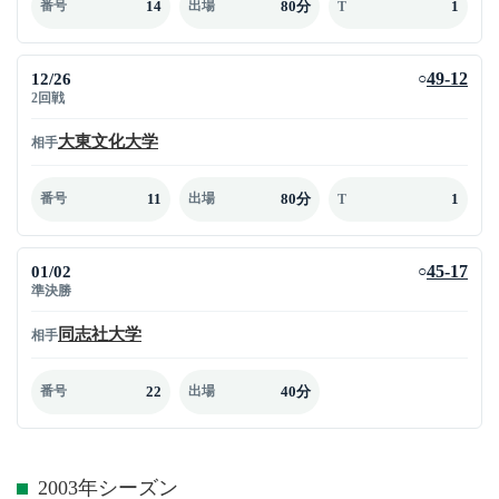
14
80分
1
番号
出場
T
12/26
49-12
○
2回戦
大東文化大学
相手
11
80分
1
番号
出場
T
01/02
45-17
○
準決勝
同志社大学
相手
22
40分
番号
出場
2003年シーズン