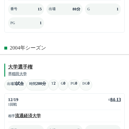
15
80分
1
番号
出場
G
1
PG
2004年シーズン
大学選手権
早稲田大学
2
0
0
0
3試合
200分
T
G
PG
DG
出場
時間
12/19
84-13
○
1回戦
流通経済大学
相手