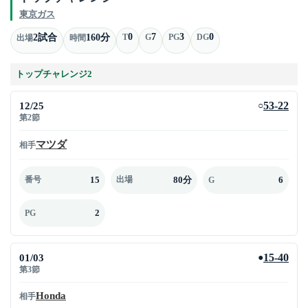
東京ガス
0
7
3
0
2試合
160分
T
G
PG
DG
出場
時間
トップチャレンジ2
12/25
53-22
○
第2節
マツダ
相手
15
80分
6
番号
出場
G
2
PG
01/03
15-40
●
第3節
Honda
相手