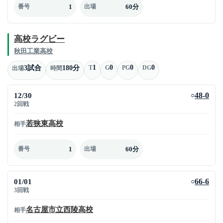
1
60分
番号
出場
高校ラグビー
秋田工業高校
1
0
0
0
3試合
180分
T
G
PG
DG
出場
時間
12/30
48-0
○
2回戦
若狭東高校
相手
1
60分
番号
出場
01/01
66-6
○
3回戦
名古屋市立西陵高校
相手