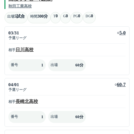
秋田工業高校
0
0
0
0
5試合
300分
T
G
PG
DG
出場
時間
03/31
5-0
○
予選リーグ
日川高校
相手
1
60分
番号
出場
04/01
60-7
○
予選リーグ
長崎北高校
相手
1
60分
番号
出場