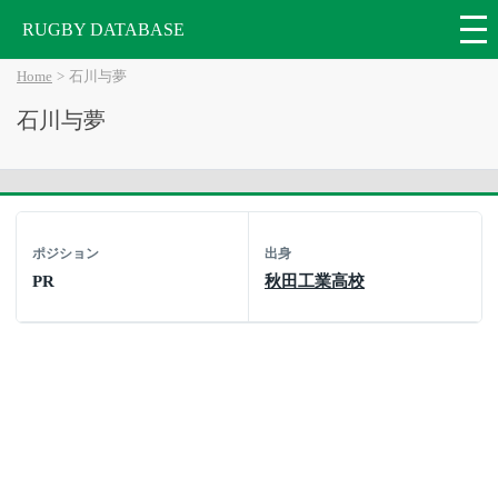
RUGBY DATABASE
Home
石川与夢
石川与夢
ポジション
出身
PR
秋田工業高校