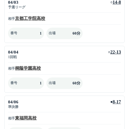
04/03
14-8
○
予選リーグ
京都工学院高校
相手
1
60分
番号
出場
04/04
22-13
○
1回戦
桐蔭学園高校
相手
1
60分
番号
出場
04/06
8-17
●
準決勝
東福岡高校
相手