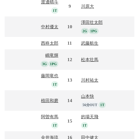
渡邊晴斗
9
川原大
1T
澤田壮太郎
10
中村優太
2G
1PG
11
西柊太郎
武藤航生
嶋竜輝
12
松本壮馬
3G
1PG
藤岡竜也
13
川村祐太
1T
山本快
14
植田和磨
56分OUT
1T
阿曽有馬
的場天飛
15
1T
1T
16
金井海琉
田中健太