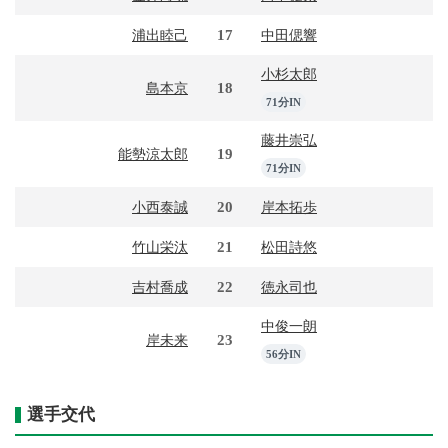
17
浦出睦己
中田偲響
小杉太郎
18
島本京
71分IN
藤井崇弘
19
能勢涼太郎
71分IN
20
小西泰誠
岸本拓歩
21
竹山栄汰
松田詩悠
22
吉村喬成
徳永司也
中俊一朗
23
岸未来
56分IN
選手交代