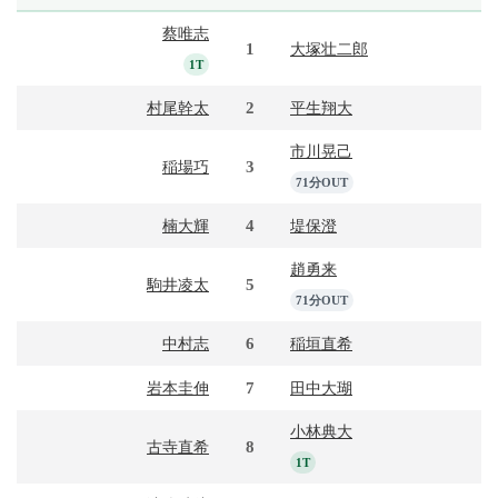
蔡唯志
1
大塚壮二郎
1T
2
村尾幹太
平生翔大
市川晃己
3
稲場巧
71分OUT
4
楠大輝
堤保澄
趙勇来
5
駒井凌太
71分OUT
6
中村志
稲垣直希
7
岩本圭伸
田中大瑚
小林典大
8
古寺直希
1T