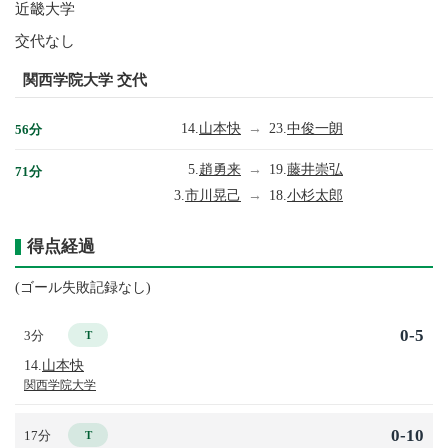
近畿大学
交代なし
関西学院大学 交代
14.
山本快
→
23.
中俊一朗
56分
5.
趙勇来
→
19.
藤井崇弘
71分
3.
市川晃己
→
18.
小杉太郎
得点経過
(ゴール失敗記録なし)
0-5
3分
T
14.
山本快
関西学院大学
0-10
17分
T