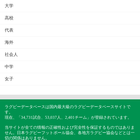
大学
高校
代表
海外
社会人
中学
女子
ラグビーデータベースは国内最大級のラグビーデータベースサイトで
す。
現在、「34,731試合、53,037人、2,401チーム」が登録されています。
当サイトが全ての情報の正確性および完全性を保証するものではありま
せん。日本ラグビーフットボール協会、各地方ラグビー協会などとは一
切の関係はありません。