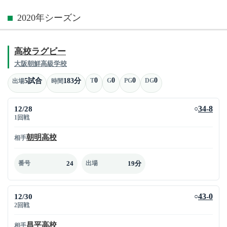
2020年シーズン
高校ラグビー
大阪朝鮮高級学校
0
0
0
0
5試合
183分
T
G
PG
DG
出場
時間
12/28
34-8
○
1回戦
朝明高校
相手
24
19分
番号
出場
12/30
43-0
○
2回戦
昌平高校
相手