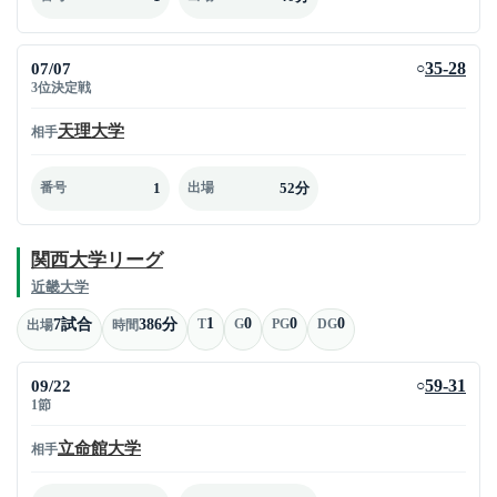
07/07
35-28
○
3位決定戦
天理大学
相手
1
52分
番号
出場
関西大学リーグ
近畿大学
1
0
0
0
7試合
386分
T
G
PG
DG
出場
時間
09/22
59-31
○
1節
立命館大学
相手