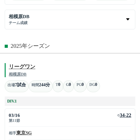
相模原DB
チーム成績
2025年シーズン
リーグワン
相模原DB
0
0
0
0
7試合
244分
T
G
PG
DG
出場
時間
DIV.1
03/16
34-22
○
第11節
東京SG
相手