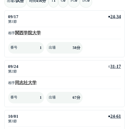
1
0
0
0
7試合
456分
T
G
PG
DG
出場
時間
09/17
24-34
●
第1節
関西学院大学
相手
1
58分
番号
出場
09/24
31-17
○
第2節
同志社大学
相手
1
67分
番号
出場
10/01
24-61
●
第3節