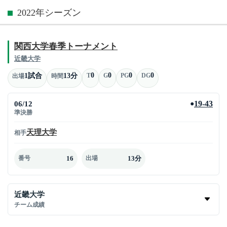
2022年シーズン
関西大学春季トーナメント
近畿大学
0
0
0
0
1試合
13分
T
G
PG
DG
出場
時間
06/12
19-43
●
準決勝
天理大学
相手
16
13分
番号
出場
近畿大学
チーム成績