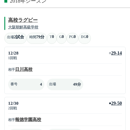
2018年シーズン
高校ラグビー
大阪朝鮮高級学校
0
0
0
0
2試合
79分
T
G
PG
DG
出場
時間
12/28
29-14
○
1回戦
日川高校
相手
4
49分
番号
出場
12/30
29-50
●
2回戦
報徳学園高校
相手