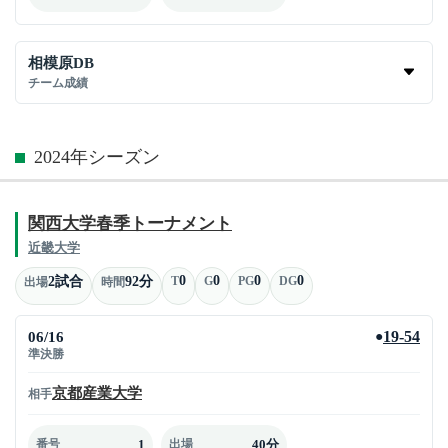
相模原DB
チーム成績
2024年シーズン
関西大学春季トーナメント
近畿大学
0
0
0
0
2試合
92分
T
G
PG
DG
出場
時間
06/16
19-54
●
準決勝
京都産業大学
相手
1
40分
番号
出場