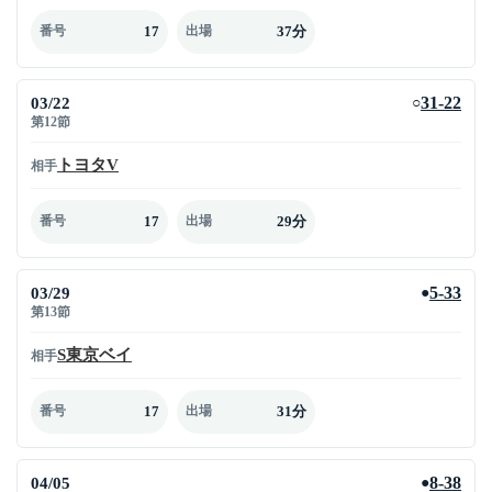
17
37分
番号
出場
03/22
31-22
○
第12節
トヨタV
相手
17
29分
番号
出場
03/29
5-33
●
第13節
S東京ベイ
相手
17
31分
番号
出場
04/05
8-38
●