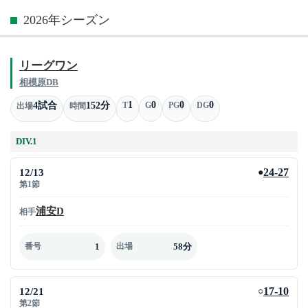
2026年シーズン
リーグワン
相模原DB
1
0
0
0
4試合
152分
T
G
PG
DG
出場
時間
DIV.1
12/13
24-27
●
第1節
浦安D
相手
1
58分
番号
出場
12/21
17-10
○
第2節