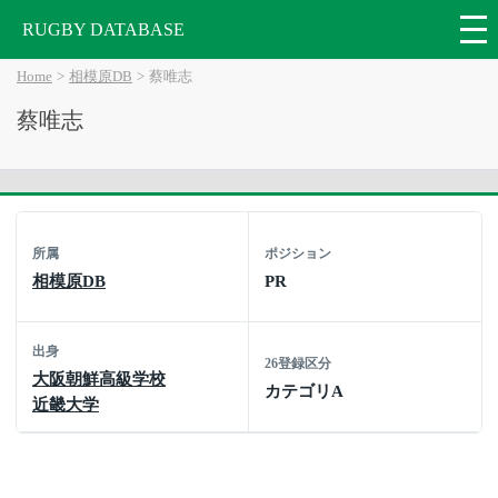
RUGBY DATABASE
Home
相模原DB
蔡唯志
蔡唯志
所属
ポジション
相模原DB
PR
出身
26登録区分
大阪朝鮮高級学校
カテゴリA
近畿大学