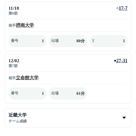
11/18
17-7
○
第6節
摂南大学
相手
1
80分
1
番号
出場
T
12/02
27-31
●
第7節
立命館大学
相手
1
61分
番号
出場
近畿大学
チーム成績