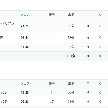
スコア
番号
出場
T
G
ーバリアン
43-21
1
56分
0
0
代表
26-54
1
53分
0
0
31-36
1
52分
0
0
161分
0
0
スコア
番号
出場
T
G
生代表
78-28
1
50分
0
0
生代表
30-21
17
34分
0
0