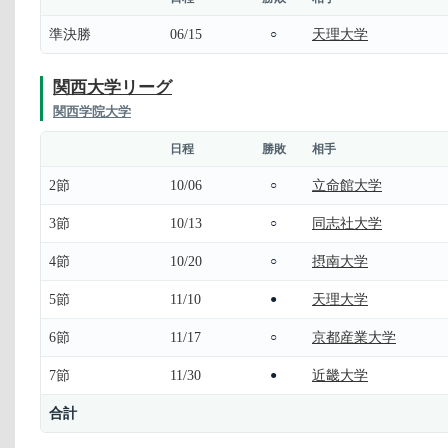
準決勝
06/15
天理大学
○
関西大学リーグ
関西学院大学
日程
勝敗
相手
2節
10/06
立命館大学
○
3節
10/13
同志社大学
○
4節
10/20
摂南大学
○
5節
11/10
天理大学
●
6節
11/17
京都産業大学
○
7節
11/30
近畿大学
●
合計