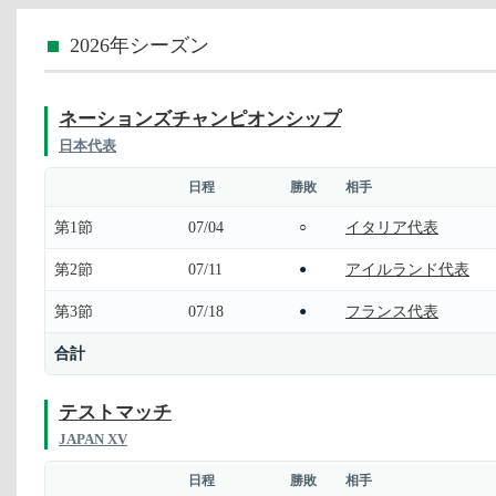
2026年シーズン
ネーションズチャンピオンシップ
日本代表
日程
勝敗
相手
第1節
07/04
イタリア代表
○
第2節
07/11
アイルランド代表
●
第3節
07/18
フランス代表
●
合計
テストマッチ
JAPAN XV
日程
勝敗
相手