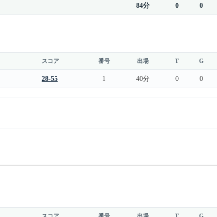
84分
0
0
スコア
番号
出場
T
G
28-55
1
40分
0
0
スコア
番号
出場
T
G