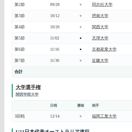
第2節
09/28
同志社大学
○
第3節
10/12
摂南大学
○
第4節
10/26
関西大学
○
第5節
11/02
天理大学
●
第6節
11/16
京都産業大学
●
第7節
11/30
近畿大学
○
合計
大学選手権
関西学院大学
日程
勝敗
相手
3回戦
12/14
福岡工業大学
○
U23日本代表オーストラリア遠征