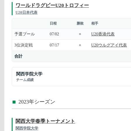
ワールドラグビーU20トロフィー
U20日本代表
日程
勝敗
相手
予選プール
07/02
U20香港代表
○
3位決定戦
07/17
U20ウルグアイ代表
○
合計
関西学院大学
チーム成績
2023年シーズン
関西大学春季トーナメント
関西学院大学