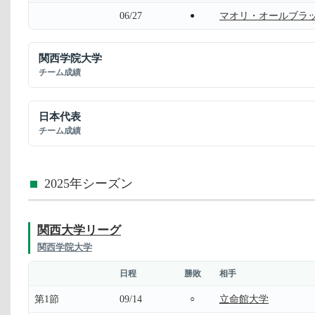
06/27
マオリ・オールブラ
●
関西学院大学
チーム成績
日本代表
チーム成績
2025年シーズン
関西大学リーグ
関西学院大学
日程
勝敗
相手
第1節
09/14
立命館大学
○