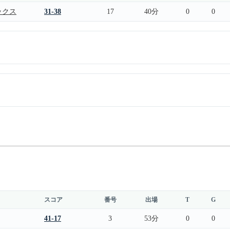
ックス
31-38
17
40分
0
0
スコア
番号
出場
T
G
41-17
3
53分
0
0