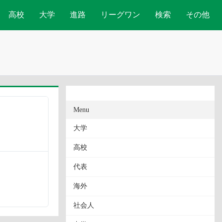
高校
大学
進路
リーグワン
検索
その他
Menu
大学
高校
代表
海外
社会人