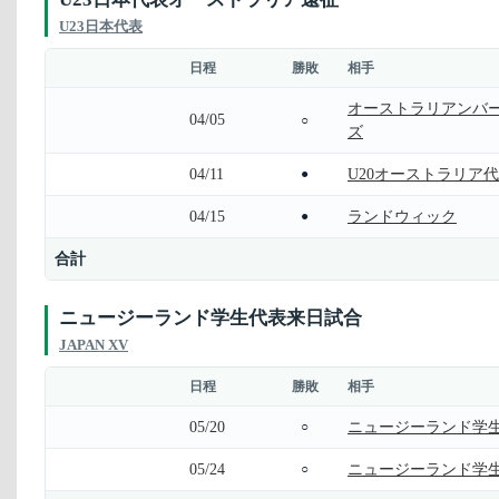
U23日本代表
日程
勝敗
相手
オーストラリアンバ
04/05
○
ズ
04/11
U20オーストラリア
●
04/15
ランドウィック
●
合計
ニュージーランド学生代表来日試合
JAPAN XV
日程
勝敗
相手
05/20
ニュージーランド学
○
05/24
ニュージーランド学
○