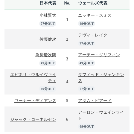
日本代表
No.
ウェールズ代表
小林賢太
ニッキー・スミス
1
77分OUT
49分OUT
デヴィ・レイク
2
佐藤健次
77分OUT
為房慶次朗
アーチー・グリフィン
3
49分OUT
49分OUT
エピネリ・ウルイヴァイ
ダフィッド・ジェンキン
ティ
ス
4
49分OUT
77分OUT
5
ワーナー・ディアンズ
アダム・ビアード
アーロン・ウェインライ
ト
6
ジャック・コーネルセン
49分OUT