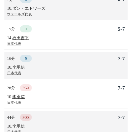
10.
ダン・エドワーズ
ウェールズ代表
5-7
15分
T
14.
石田吉平
日本代表
7-7
16分
G
10.
李承信
日本代表
7-7
28分
PGX
10.
李承信
日本代表
7-7
44分
PGX
10.
李承信
日本代表