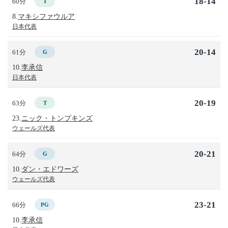
18-14
60分
T
8.
マキシファウルア
日本代表
20-14
61分
G
10.
李承信
日本代表
20-19
63分
T
23.
ニック・トンプキンズ
ウェールズ代表
20-21
64分
G
10.
ダン・エドワーズ
ウェールズ代表
23-21
66分
PG
10.
李承信