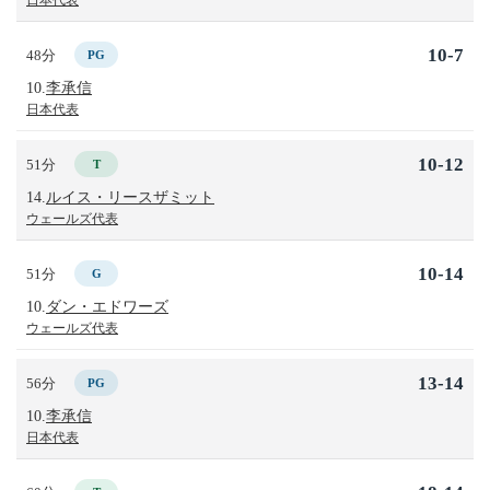
10-7
48分
PG
10.
李承信
日本代表
10-12
51分
T
14.
ルイス・リースザミット
ウェールズ代表
10-14
51分
G
10.
ダン・エドワーズ
ウェールズ代表
13-14
56分
PG
10.
李承信
日本代表