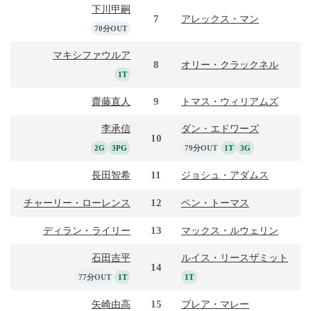
下川甲嗣
7
アレックス・マン
70分OUT
マキシファウルア
8
オリー・クラックネル
1T
9
齋藤直人
トマス・ウィリアムズ
李承信
ダン・エドワーズ
10
2G
3PG
79分OUT
1T
3G
11
長田智希
ジョシュ・アダムス
12
チャーリー・ローレンス
ベン・トーマス
13
ディラン・ライリー
マックス・ルウェリン
石田吉平
ルイス・リースザミット
14
77分OUT
1T
1T
15
矢崎由高
ブレア・マレー