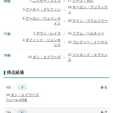
1.
ニッキー・スミス
→
17.
リース・カレ
49分
18.
キーロン・アシラッテ
3.
アーチー・グリフィン
→
ィ
6.
アーロン・ウェインラ
→
20.
テイン・プラムツリー
イト
2.
デヴィ・レイク
→
16.
リアム・ベルチャー
77分
4.
ダフィッド・ジェンキ
→
19.
フレディー・トーマス
ンス
22.
ジャロッド・エヴァン
79分
10.
ダン・エドワーズ
→
ス
得点経過
0-5
6分
T
10.
ダン・エドワーズ
ウェールズ代表
0-7
7分
G