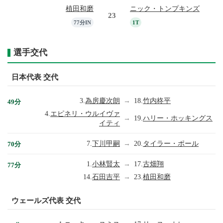
植田和磨
ニック・トンプキンズ
23
77分IN
1T
選手交代
日本代表 交代
3.
為房慶次朗
→
18.
竹内柊平
49分
4.
エピネリ・ウルイヴァ
→
19.
ハリー・ホッキングス
イティ
7.
下川甲嗣
→
20.
タイラー・ポール
70分
1.
小林賢太
→
17.
古畑翔
77分
14.
石田吉平
→
23.
植田和磨
ウェールズ代表 交代