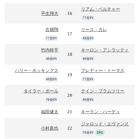
リアム・ベルチャー
16
平生翔大
77分IN
古畑翔
リース・カレ
17
77分IN
49分IN
竹内柊平
キーロン・アシラッティ
18
49分IN
49分IN
ハリー・ホッキングス
フレディー・トーマス
19
49分IN
77分IN
タイラー・ポール
テイン・プラムツリー
20
70分IN
49分IN
21
福田健太
キーラン・ハーディ
ジャロッド・エヴァンス
22
小村真也
79分IN
1PG