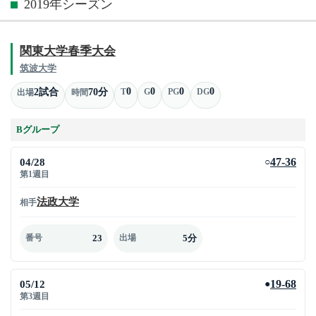
2019年シーズン
関東大学春季大会
筑波大学
0
0
0
0
2試合
70分
T
G
PG
DG
出場
時間
Bグループ
04/28
47-36
○
第1週目
法政大学
相手
23
5分
番号
出場
05/12
19-68
●
第3週目