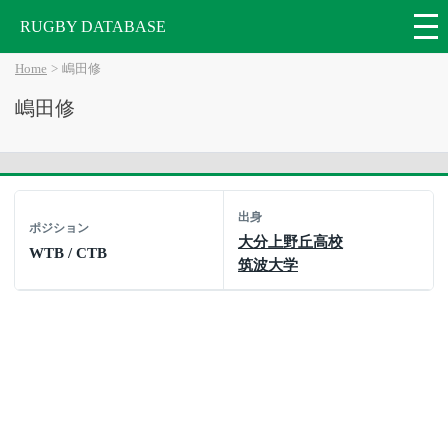
RUGBY DATABASE
Home
嶋田修
嶋田修
出身
ポジション
大分上野丘高校
WTB / CTB
筑波大学