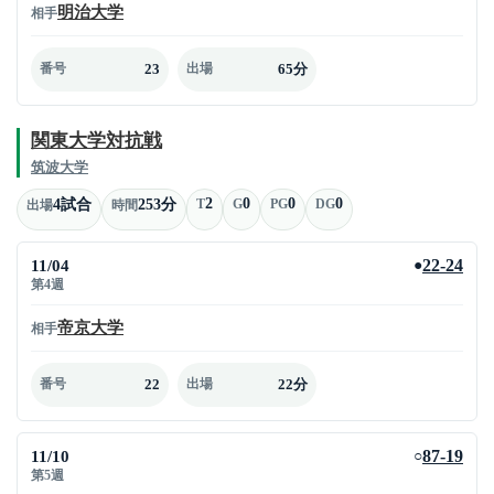
明治大学
相手
23
65分
番号
出場
関東大学対抗戦
筑波大学
2
0
0
0
4試合
253分
T
G
PG
DG
出場
時間
11/04
22-24
●
第4週
帝京大学
相手
22
22分
番号
出場
11/10
87-19
○
第5週