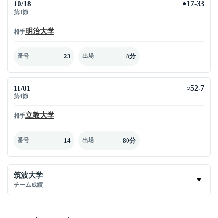
10/18
17-33
●
第3節
明治大学
相手
23
8分
番号
出場
11/01
52-7
○
第4節
立教大学
相手
14
80分
番号
出場
筑波大学
チーム成績