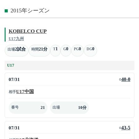
2015年シーズン
KOBELCO CUP
U17九州
1
0
0
0
2試合
21分
T
G
PG
DG
出場
時間
U17
07/31
40-0
○
U17中国
相手
21
10分
番号
出場
07/31
43-5
○