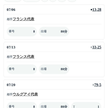
07/06
13-28
●
フランス代表
相手
8
80分
番号
出場
07/13
33-25
○
フランス代表
相手
8
80分
番号
出場
07/20
79-5
○
ウルグアイ代表
相手
8
80分
1
番号
出場
T