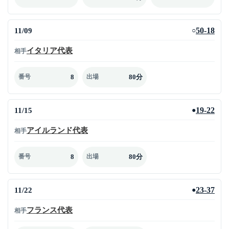
11/09
50-18
○
イタリア代表
相手
8
80分
番号
出場
11/15
19-22
●
アイルランド代表
相手
8
80分
番号
出場
11/22
23-37
●
フランス代表
相手