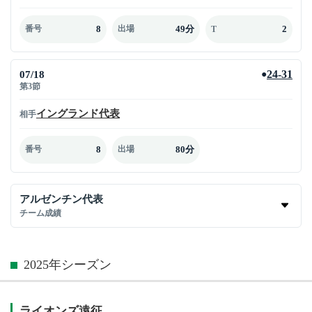
8
49分
2
番号
出場
T
07/18
24-31
●
第3節
イングランド代表
相手
8
80分
番号
出場
アルゼンチン代表
チーム成績
2025年シーズン
ライオンズ遠征