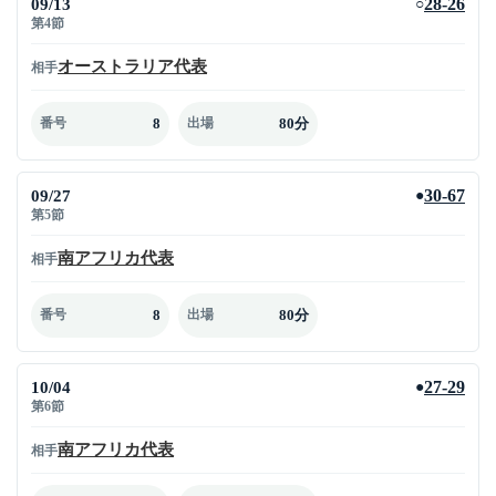
09/13
28-26
○
第4節
オーストラリア代表
相手
8
80分
番号
出場
09/27
30-67
●
第5節
南アフリカ代表
相手
8
80分
番号
出場
10/04
27-29
●
第6節
南アフリカ代表
相手