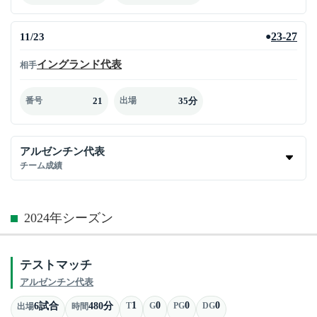
11/23
23-27
●
イングランド代表
相手
21
35分
番号
出場
アルゼンチン代表
チーム成績
2024年シーズン
テストマッチ
アルゼンチン代表
1
0
0
0
6試合
480分
T
G
PG
DG
出場
時間