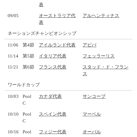
表
09/05
オーストラリア代
アルヘンティナス
表
ネーションズチャンピオンシップ
11/06
第4節
アイルランド代表
アビバ
11/14
第5節
イタリア代表
フェッラーリス
11/21
第6節
フランス代表
スタッド・ド・フラン
ス
ワールドカップ
10/03
Pool
カナダ代表
サンコープ
C
10/10
Pool
スペイン代表
マーベル
C
10/16
Pool
フィジー代表
オーバル