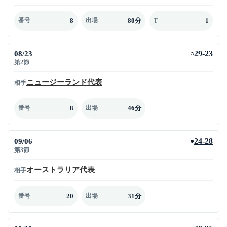
8
80分
1
番号
出場
T
08/23
29-23
○
第2節
ニュージーランド代表
相手
8
46分
番号
出場
09/06
24-28
●
第3節
オーストラリア代表
相手
20
31分
番号
出場