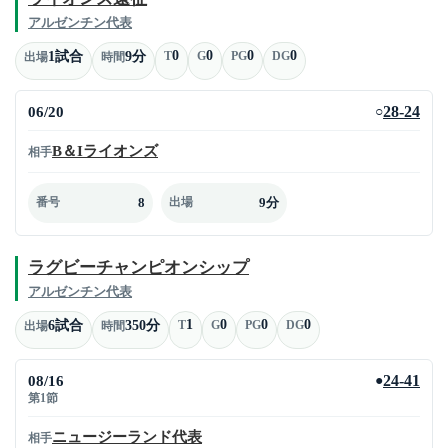
アルゼンチン代表
0
0
0
0
1試合
9分
T
G
PG
DG
出場
時間
06/20
28-24
○
B＆Iライオンズ
相手
8
9分
番号
出場
ラグビーチャンピオンシップ
アルゼンチン代表
1
0
0
0
6試合
350分
T
G
PG
DG
出場
時間
08/16
24-41
●
第1節
ニュージーランド代表
相手