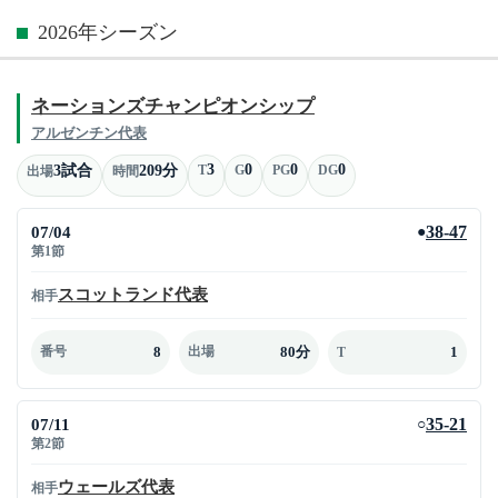
2026年シーズン
ネーションズチャンピオンシップ
アルゼンチン代表
3
0
0
0
3試合
209分
T
G
PG
DG
出場
時間
07/04
38-47
●
第1節
スコットランド代表
相手
8
80分
1
番号
出場
T
07/11
35-21
○
第2節
ウェールズ代表
相手