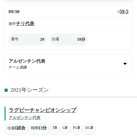
09/30
59-5
○
チリ代表
相手
20
18分
番号
出場
アルゼンチン代表
チーム成績
2021年シーズン
ラグビーチャンピオンシップ
アルゼンチン代表
0
0
0
0
1試合
13分
T
G
PG
DG
出場
時間