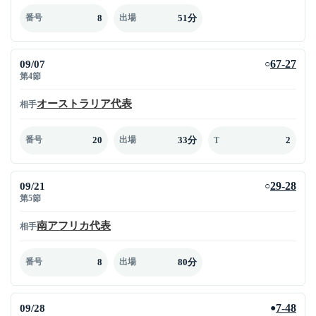
8
51分
番号
出場
09/07
67-27
○
第4節
オーストラリア代表
相手
20
33分
2
番号
出場
T
09/21
29-28
○
第5節
南アフリカ代表
相手
8
80分
番号
出場
09/28
7-48
●