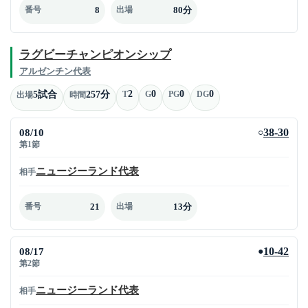
8
80分
番号
出場
ラグビーチャンピオンシップ
アルゼンチン代表
2
0
0
0
5試合
257分
T
G
PG
DG
出場
時間
08/10
38-30
○
第1節
ニュージーランド代表
相手
21
13分
番号
出場
08/17
10-42
●
第2節
ニュージーランド代表
相手