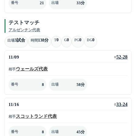
21
33分
番号
出場
テストマッチ
アルゼンチン代表
0
0
0
0
3試合
138分
T
G
PG
DG
出場
時間
11/09
52-28
○
ウェールズ代表
相手
8
58分
番号
出場
11/16
33-24
○
スコットランド代表
相手
8
45分
番号
出場