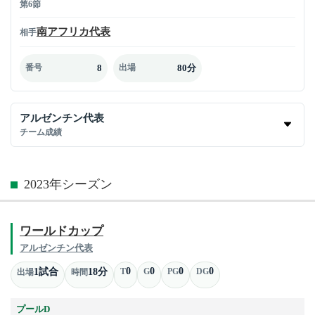
第6節
南アフリカ代表
相手
8
80分
番号
出場
アルゼンチン代表
チーム成績
2023年シーズン
ワールドカップ
アルゼンチン代表
0
0
0
0
1試合
18分
T
G
PG
DG
出場
時間
プールD