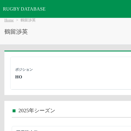
RUGBY DATABASE
Home
鶴留渉英
鶴留渉英
ポジション
HO
2025年シーズン