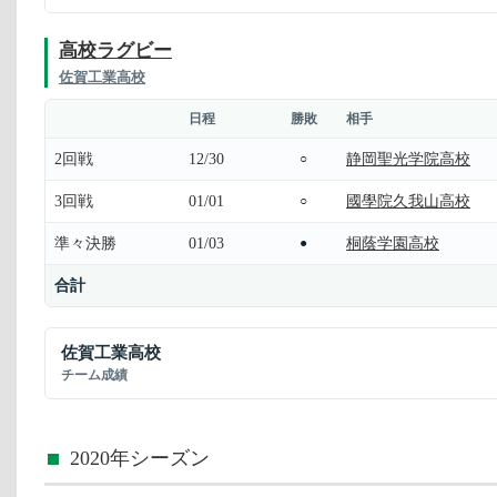
高校ラグビー
佐賀工業高校
日程
勝敗
相手
2回戦
12/30
静岡聖光学院高校
○
3回戦
01/01
國學院久我山高校
○
準々決勝
01/03
桐蔭学園高校
●
合計
佐賀工業高校
チーム成績
2020年シーズン