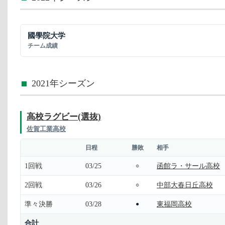
國學院大学
チーム成績
2021年シーズン
高校ラグビー(選抜)
佐賀工業高校
日程
勝敗
相手
1回戦
03/25
函館ラ・サール高校
○
2回戦
03/26
中部大春日丘高校
○
準々決勝
03/28
東福岡高校
●
合計