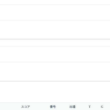
スコア
番号
出場
T
G