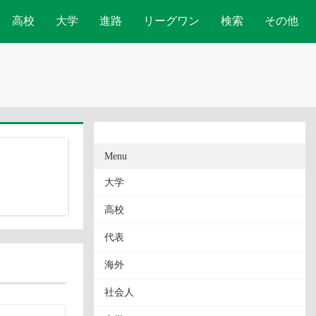
高校
大学
進路
リーグワン
検索
その他
Menu
大学
高校
代表
海外
社会人