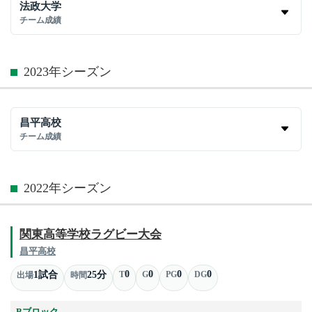
法政大学
チーム成績
2023年シーズン
昌平高校
チーム成績
2022年シーズン
関東高等学校ラグビー大会
昌平高校
0
0
0
0
1試合
25分
T
G
PG
DG
出場
時間
Bブロック