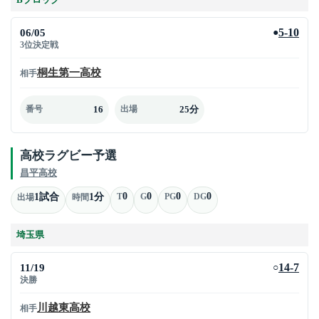
06/05
5-10
●
3位決定戦
桐生第一高校
相手
16
25分
番号
出場
高校ラグビー予選
昌平高校
0
0
0
0
1試合
1分
T
G
PG
DG
出場
時間
埼玉県
11/19
14-7
○
決勝
川越東高校
相手