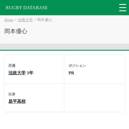
RUGBY DATABASE
Home
法政大学
岡本優心
岡本優心
所属
ポジション
法政大学
3年
PR
出身
昌平高校