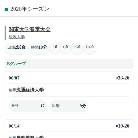
2026年シーズン
関東大学春季大会
法政大学
0
0
0
0
2試合
19分
T
G
PG
DG
出場
時間
Bグループ
06/07
33-26
○
流通経済大学
相手
17
9分
番号
出場
06/14
19-26
●
慶應義塾大学