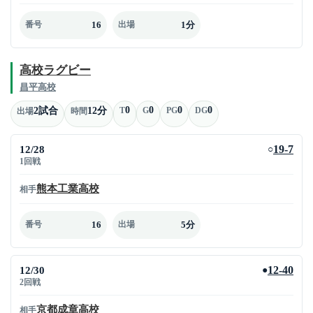
16
1分
番号
出場
高校ラグビー
昌平高校
0
0
0
0
2試合
12分
T
G
PG
DG
出場
時間
12/28
19-7
○
1回戦
熊本工業高校
相手
16
5分
番号
出場
12/30
12-40
●
2回戦
京都成章高校
相手