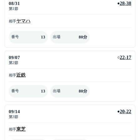
08/31
28-38
●
第1節
ヤマハ
相手
13
80分
番号
出場
09/07
22-17
○
第2節
近鉄
相手
13
80分
番号
出場
09/14
20-22
●
第3節
東芝
相手