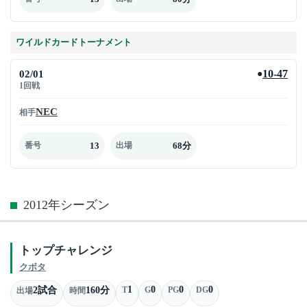
ワイルドカードトーナメント
02/01
10-47
●
1回戦
NEC
相手
13
68分
番号
出場
2012年シーズン
トップチャレンジ
クボタ
1
0
0
0
2試合
160分
T
G
PG
DG
出場
時間