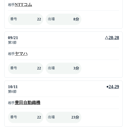
NTTコム
相手
22
8分
番号
出場
09/21
28-28
△
第5節
ヤマハ
相手
22
3分
番号
出場
10/11
24-29
●
第6節
豊田自動織機
相手
22
23分
番号
出場