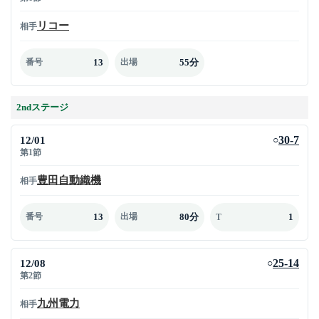
リコー
相手
13
55分
番号
出場
2ndステージ
12/01
30-7
○
第1節
豊田自動織機
相手
13
80分
1
番号
出場
T
12/08
25-14
○
第2節
九州電力
相手