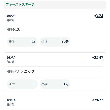
ファーストステージ
08/23
3-24
●
第1節
NEC
相手
13
80分
番号
出場
08/30
22-47
●
第2節
パナソニック
相手
13
51分
番号
出場
09/14
29-27
○
第4節