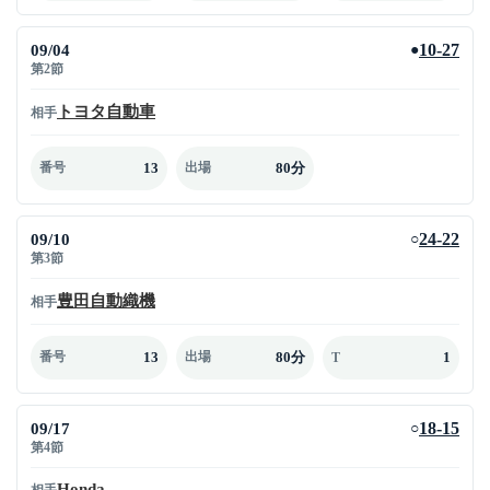
09/04
10-27
●
第2節
トヨタ自動車
相手
13
80分
番号
出場
09/10
24-22
○
第3節
豊田自動織機
相手
13
80分
1
番号
出場
T
09/17
18-15
○
第4節
Honda
相手