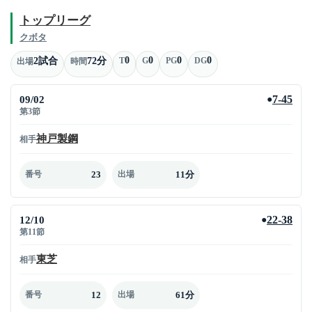
トップリーグ
クボタ
0
0
0
0
2試合
72分
T
G
PG
DG
出場
時間
09/02
7-45
●
第3節
神戸製鋼
相手
23
11分
番号
出場
12/10
22-38
●
第11節
東芝
相手
12
61分
番号
出場