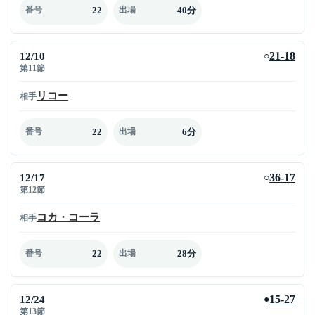
22
40分
番号
出場
12/10
21-18
○
第11節
リコー
相手
22
6分
番号
出場
12/17
36-17
○
第12節
コカ・コーラ
相手
22
28分
番号
出場
12/24
15-27
●
第13節