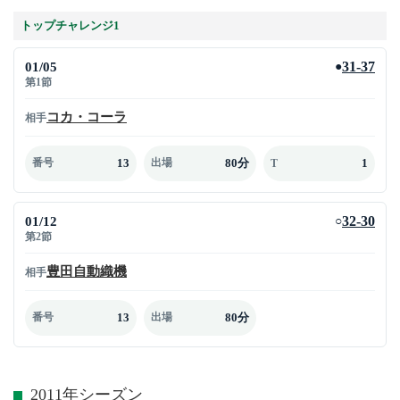
トップチャレンジ1
01/05
31-37
●
第1節
コカ・コーラ
相手
13
80分
1
番号
出場
T
01/12
32-30
○
第2節
豊田自動織機
相手
13
80分
番号
出場
2011年シーズン