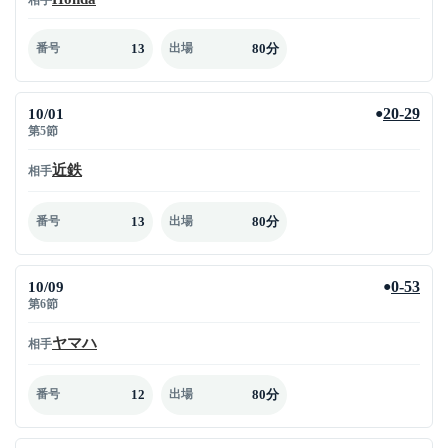
13
80分
番号
出場
10/01
20-29
●
第5節
近鉄
相手
13
80分
番号
出場
10/09
0-53
●
第6節
ヤマハ
相手
12
80分
番号
出場