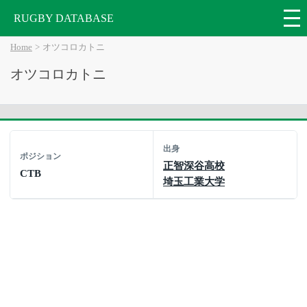
RUGBY DATABASE
Home
オツコロカトニ
オツコロカトニ
出身
ポジション
正智深谷高校
CTB
埼玉工業大学