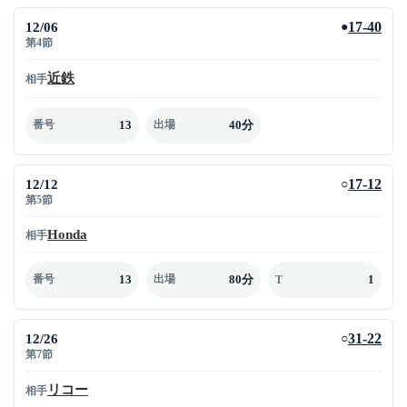
12/06
17-40
●
第4節
近鉄
相手
13
40分
番号
出場
12/12
17-12
○
第5節
Honda
相手
13
80分
1
番号
出場
T
12/26
31-22
○
第7節
リコー
相手