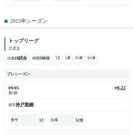
2015年シーズン
トップリーグ
クボタ
2
0
0
0
10試合
588分
T
G
PG
DG
出場
時間
プレシーズン
09/05
9-22
●
第1節
神戸製鋼
相手
12
52分
番号
出場