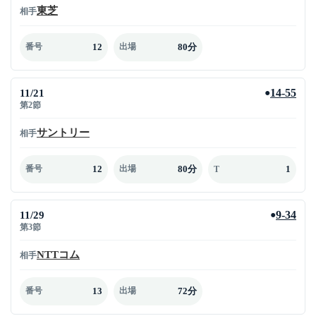
東芝
相手
12
80分
番号
出場
11/21
14-55
●
第2節
サントリー
相手
12
80分
1
番号
出場
T
11/29
9-34
●
第3節
NTTコム
相手
13
72分
番号
出場