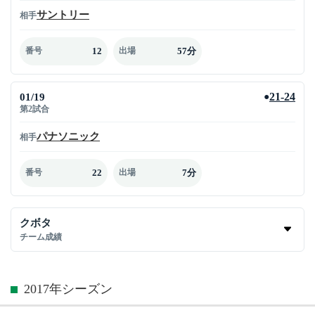
サントリー
相手
12
57分
番号
出場
01/19
21-24
●
第2試合
パナソニック
相手
22
7分
番号
出場
クボタ
チーム成績
2017年シーズン