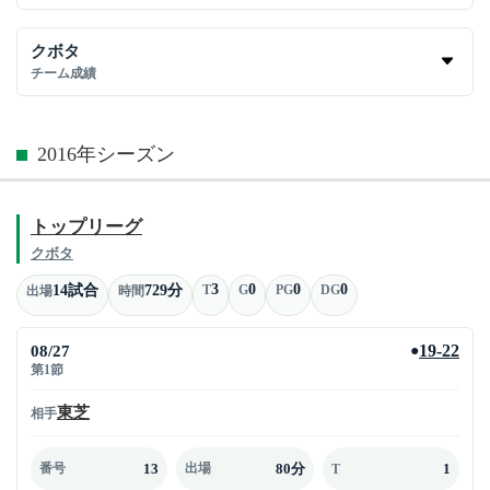
クボタ
チーム成績
2016年シーズン
トップリーグ
クボタ
3
0
0
0
14試合
729分
T
G
PG
DG
出場
時間
08/27
19-22
●
第1節
東芝
相手
13
80分
1
番号
出場
T