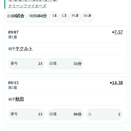
クリーンファイターズ
4
3
0
0
8試合
484分
T
G
PG
DG
出場
時間
09/07
7-57
●
第1週
ヤクルト
相手
23
32分
番号
出場
09/15
14-38
●
第2週
秋田
相手
13
80分
2
番号
出場
G