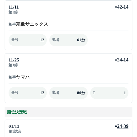
11/11
42-14
○
第1節
宗像サニックス
相手
12
61分
番号
出場
11/25
24-14
○
第3節
ヤマハ
相手
12
80分
1
番号
出場
T
順位決定戦
01/13
24-39
●
第1試合