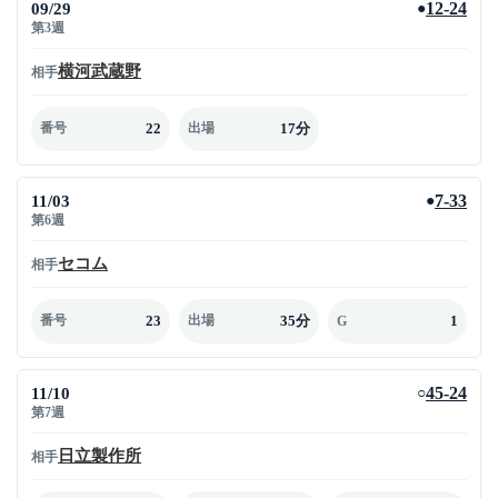
09/29
12-24
●
第3週
横河武蔵野
相手
22
17分
番号
出場
11/03
7-33
●
第6週
セコム
相手
23
35分
1
番号
出場
G
11/10
45-24
○
第7週
日立製作所
相手