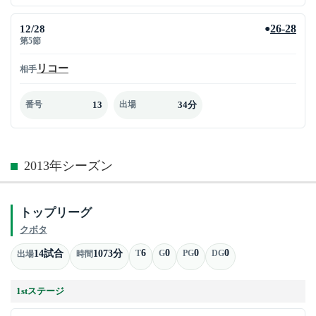
12/28
26-28
●
第5節
リコー
相手
13
34分
番号
出場
2013年シーズン
トップリーグ
クボタ
6
0
0
0
14試合
1073分
T
G
PG
DG
出場
時間
1stステージ