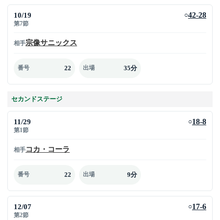
10/19
42-28
○
第7節
宗像サニックス
相手
22
35分
番号
出場
セカンドステージ
11/29
18-8
○
第1節
コカ・コーラ
相手
22
9分
番号
出場
12/07
17-6
○
第2節