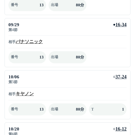
13
80分
番号
出場
09/29
16-34
●
第4節
パナソニック
相手
13
80分
番号
出場
10/06
37-24
○
第5節
キヤノン
相手
13
80分
1
番号
出場
T
10/20
16-12
○
第6節