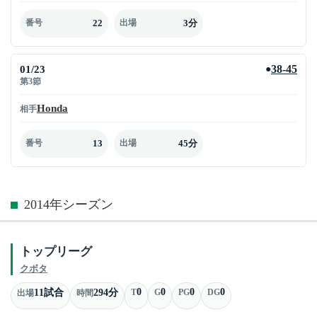
22
3分
番号
出場
01/23
38-45
●
第3節
Honda
相手
13
45分
番号
出場
2014年シーズン
トップリーグ
クボタ
0
0
0
0
11試合
294分
T
G
PG
DG
出場
時間