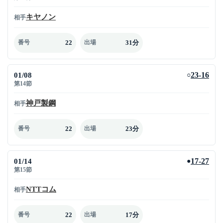
キヤノン
相手
22
31分
番号
出場
01/08
23-16
○
第14節
神戸製鋼
相手
22
23分
番号
出場
01/14
17-27
●
第15節
NTTコム
相手
22
17分
番号
出場