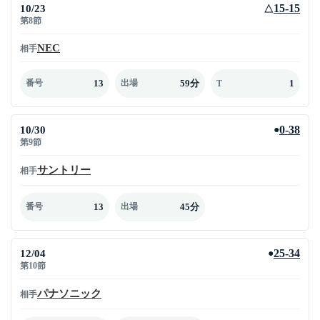
10/23
15-15
△
第8節
NEC
相手
13
59分
1
番号
出場
T
10/30
0-38
●
第9節
サントリー
相手
13
45分
番号
出場
12/04
25-34
●
第10節
パナソニック
相手