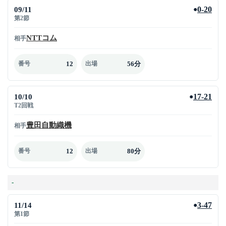
09/11
0-20
●
第2節
NTTコム
相手
12
56分
番号
出場
10/10
17-21
●
T2回戦
豊田自動織機
相手
12
80分
番号
出場
-
11/14
3-47
●
第1節