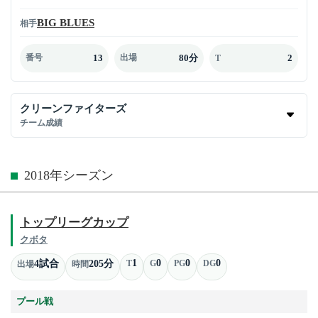
BIG BLUES
相手
13
80分
2
番号
出場
T
クリーンファイターズ
チーム成績
2018年シーズン
トップリーグカップ
クボタ
1
0
0
0
4試合
205分
T
G
PG
DG
出場
時間
プール戦