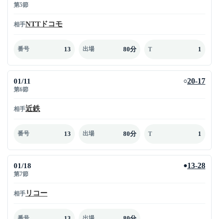
第5節
NTTドコモ
相手
13
80分
1
番号
出場
T
01/11
20-17
○
第6節
近鉄
相手
13
80分
1
番号
出場
T
01/18
13-28
●
第7節
リコー
相手
13
80分
番号
出場