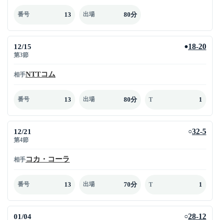
13
80分
番号
出場
12/15
18-20
●
第3節
NTTコム
相手
13
80分
1
番号
出場
T
12/21
32-5
○
第4節
コカ・コーラ
相手
13
70分
1
番号
出場
T
01/04
28-12
○