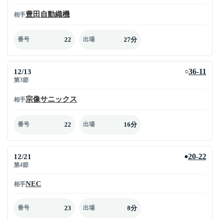
豊田自動織機
相手
22
27分
番号
出場
12/13
36-11
○
第3節
宗像サニックス
相手
22
16分
番号
出場
12/21
20-22
●
第4節
NEC
相手
23
8分
番号
出場