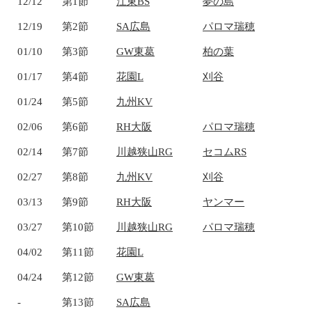
12/12
第1節
江東BS
夢の島
12/19
第2節
SA広島
パロマ瑞穂
01/10
第3節
GW東葛
柏の葉
01/17
第4節
花園L
刈谷
01/24
第5節
九州KV
02/06
第6節
RH大阪
パロマ瑞穂
02/14
第7節
川越狭山RG
セコムRS
02/27
第8節
九州KV
刈谷
03/13
第9節
RH大阪
ヤンマー
03/27
第10節
川越狭山RG
パロマ瑞穂
04/02
第11節
花園L
04/24
第12節
GW東葛
-
第13節
SA広島