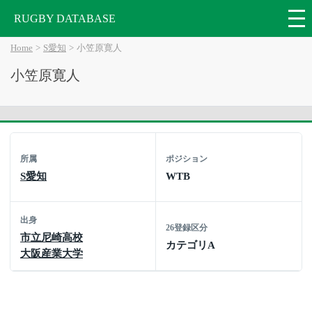
RUGBY DATABASE
Home
S愛知
小笠原寛人
小笠原寛人
所属
ポジション
S愛知
WTB
出身
26登録区分
市立尼崎高校
カテゴリA
大阪産業大学