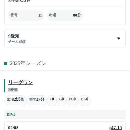
釜石SW
相手
11
80分
番号
出場
S愛知
チーム成績
2025年シーズン
リーグワン
S愛知
0
0
0
0
2試合
27分
T
G
PG
DG
出場
時間
DIV.2
02/08
47-15
○