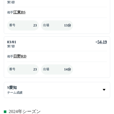
第5節
江東BS
相手
23
13分
番号
出場
03/01
54-19
○
第7節
日野RD
相手
23
14分
番号
出場
S愛知
チーム成績
2024年シーズン