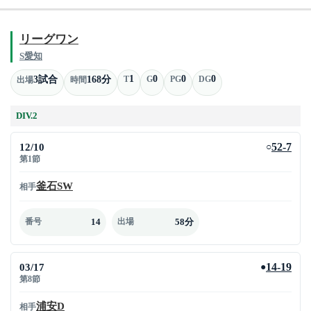
リーグワン
S愛知
1
0
0
0
3試合
168分
T
G
PG
DG
出場
時間
DIV.2
12/10
52-7
○
第1節
釜石SW
相手
14
58分
番号
出場
03/17
14-19
●
第8節
浦安D
相手