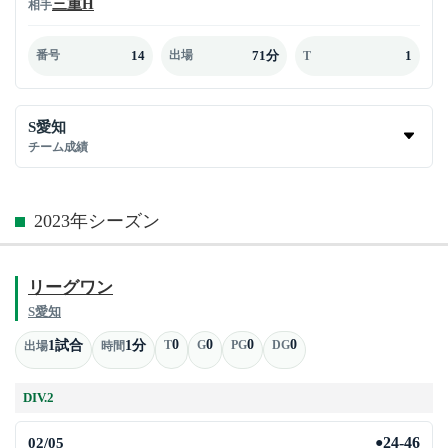
三重H
相手
14
71分
1
番号
出場
T
S愛知
チーム成績
2023年シーズン
リーグワン
S愛知
0
0
0
0
1試合
1分
T
G
PG
DG
出場
時間
DIV.2
02/05
24-46
●