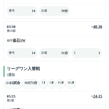
14
59分
番号
出場
03/30
48-36
○
第10節
釜石SW
相手
14
51分
1
番号
出場
T
リーグワン入替戦
S愛知
1
0
0
0
1試合
71分
T
G
PG
DG
出場
時間
05/25
24-15
○
第2節