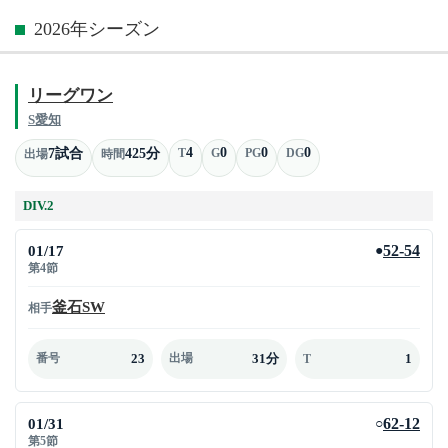
2026年シーズン
リーグワン
S愛知
4
0
0
0
7試合
425分
T
G
PG
DG
出場
時間
DIV.2
01/17
52-54
●
第4節
釜石SW
相手
23
31分
1
番号
出場
T
01/31
62-12
○
第5節