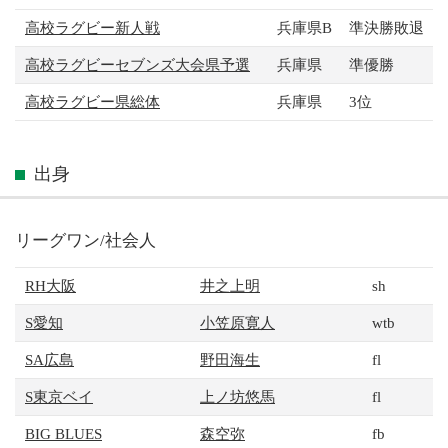
高校ラグビー新人戦
兵庫県B
準決勝敗退
高校ラグビーセブンズ大会県予選
兵庫県
準優勝
高校ラグビー県総体
兵庫県
3位
出身
リーグワン/社会人
RH大阪
井之上明
sh
S愛知
小笠原寛人
wtb
SA広島
野田海生
fl
S東京ベイ
上ノ坊悠馬
fl
BIG BLUES
森空弥
fb