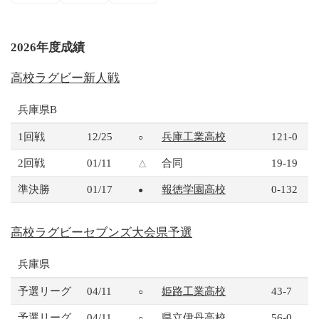
2026年度成績
高校ラグビー新人戦
兵庫県B
1回戦
12/25
兵庫工業高校
121-0
○
2回戦
01/11
合同
19-19
△
準決勝
01/17
報徳学園高校
0-132
●
高校ラグビーセブンズ大会県予選
兵庫県
予選リーグ
04/11
姫路工業高校
43-7
○
予選リーグ
04/11
県立伊丹高校
56-0
○