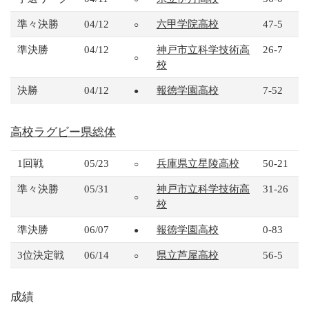
準々決勝
04/12
六甲学院高校
47-5
○
準決勝
04/12
神戸市立科学技術高
26-7
○
校
決勝
04/12
報徳学園高校
7-52
●
高校ラグビー県総体
1回戦
05/23
兵庫県立星陵高校
50-21
○
準々決勝
05/31
神戸市立科学技術高
31-26
○
校
準決勝
06/07
報徳学園高校
0-83
●
3位決定戦
06/14
県立芦屋高校
56-5
○
成績