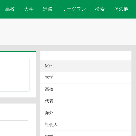
高校
大学
進路
リーグワン
検索
その他
Menu
大学
高校
代表
海外
社会人