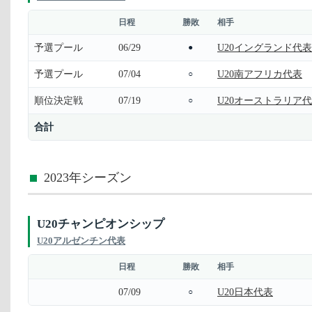
日程
勝敗
相手
予選プール
06/29
U20イングランド代表
●
予選プール
07/04
U20南アフリカ代表
○
順位決定戦
07/19
U20オーストラリア
○
合計
2023年シーズン
U20チャンピオンシップ
U20アルゼンチン代表
日程
勝敗
相手
07/09
U20日本代表
○