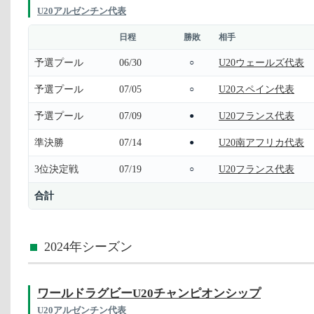
U20アルゼンチン代表
日程
勝敗
相手
予選プール
06/30
U20ウェールズ代表
○
予選プール
07/05
U20スペイン代表
○
予選プール
07/09
U20フランス代表
●
準決勝
07/14
U20南アフリカ代表
●
3位決定戦
07/19
U20フランス代表
○
合計
2024年シーズン
ワールドラグビーU20チャンピオンシップ
U20アルゼンチン代表