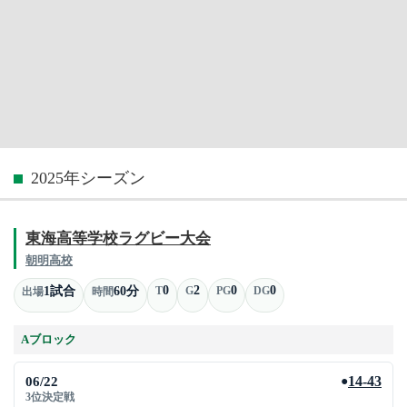
2025年シーズン
東海高等学校ラグビー大会
朝明高校
0
2
0
0
1試合
60分
T
G
PG
DG
出場
時間
Aブロック
06/22
14-43
●
3位決定戦