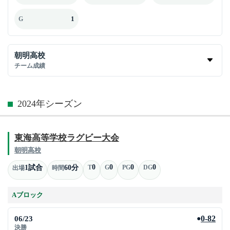
1
G
朝明高校
チーム成績
2024年シーズン
東海高等学校ラグビー大会
朝明高校
0
0
0
0
1試合
60分
T
G
PG
DG
出場
時間
Aブロック
06/23
0-82
●
決勝