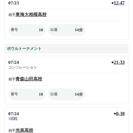
07/23
12-47
●
東海大相模高校
相手
10
14分
番号
出場
ボウルトーナメント
07/24
21-33
●
コンソレーション
青森山田高校
相手
10
14分
番号
出場
07/24
0-38
●
1回戦
光泉高校
相手