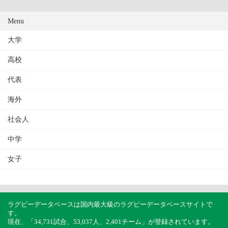
Menu
大学
高校
代表
海外
社会人
中学
女子
ラグビーデータベースは国内最大級のラグビーデータベースサイトで
す。
現在、「34,731試合、53,037人、2,401チーム」が登録されています。