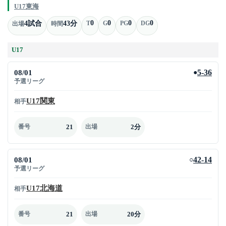
U17東海
0
0
0
0
4試合
43分
T
G
PG
DG
出場
時間
U17
08/01
5-36
●
予選リーグ
U17関東
相手
21
2分
番号
出場
08/01
42-14
○
予選リーグ
U17北海道
相手
21
20分
番号
出場