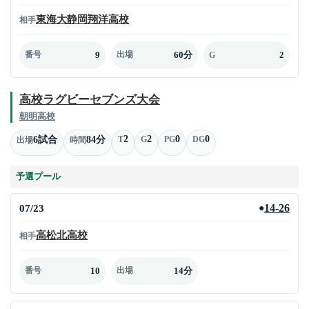
東海大静岡翔洋高校
相手
9
60分
2
番号
出場
G
高校ラグビーセブンズ大会
朝明高校
2
2
0
0
6試合
84分
T
G
PG
DG
出場
時間
予選プール
07/23
14-26
●
高松北高校
相手
10
14分
番号
出場