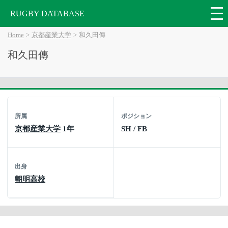
RUGBY DATABASE
Home
京都産業大学
和久田傳
和久田傳
所属
ポジション
京都産業大学
1年
SH / FB
出身
朝明高校