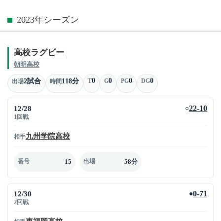
2023年シーズン
高校ラグビー
朝明高校
0
0
0
0
2試合
118分
T
G
PG
DG
出場
時間
12/28
22-10
○
1回戦
九州学院高校
相手
15
58分
番号
出場
12/30
0-71
●
2回戦