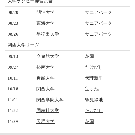
大学ラグビー練習試合
08/20
明治大学
サニアパーク
08/23
東海大学
サニアパーク
08/26
早稲田大学
サニアパーク
関西大学リーグ
09/13
立命館大学
花園
09/27
摂南大学
たけびし
10/11
近畿大学
天理親里
10/18
関西大学
宝ヶ池
11/01
関西学院大学
鶴見緑地
11/22
同志社大学
たけびし
11/29
天理大学
花園