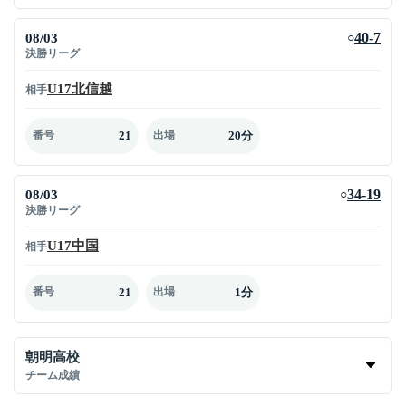
08/03
40-7
○
決勝リーグ
U17北信越
相手
21
20分
番号
出場
08/03
34-19
○
決勝リーグ
U17中国
相手
21
1分
番号
出場
朝明高校
チーム成績