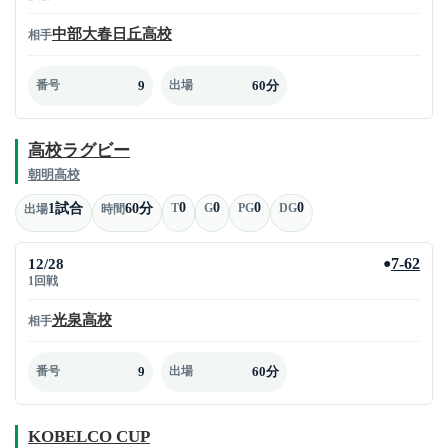
中部大春日丘高校
相手
9
60分
番号
出場
高校ラグビー
朝明高校
0
0
0
0
1試合
60分
T
G
PG
DG
出場
時間
12/28
7-62
●
1回戦
光泉高校
相手
9
60分
番号
出場
KOBELCO CUP