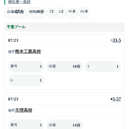
桐生第一高校
2
2
0
0
4試合
48分
T
G
PG
DG
出場
時間
予選プール
07/23
33-5
○
熊本工業高校
相手
3
10分
1
番号
出場
T
1
G
07/23
5-57
●
天理高校
相手
3
14分
番号
出場