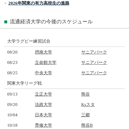
2026年関東の有力高校生の進路
流通経済大学の今後のスケジュール
大学ラグビー練習試合
08/20
摂南大学
サニアパーク
08/23
立命館大学
サニアパーク
08/25
中央大学
サニアパーク
関東大学リーグ戦
09/13
立正大学
熊谷
09/20
法政大学
Ksスタ
10/04
日本大学
三郷
10/18
専修大学
熊谷B