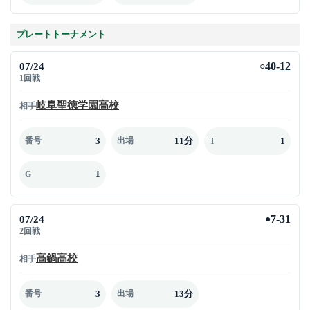
プレートトーナメント
07/24
40-12
○
1回戦
岐阜聖徳学園高校
相手
3
11分
1
番号
出場
T
1
G
07/24
7-31
●
2回戦
高鍋高校
相手
3
13分
番号
出場