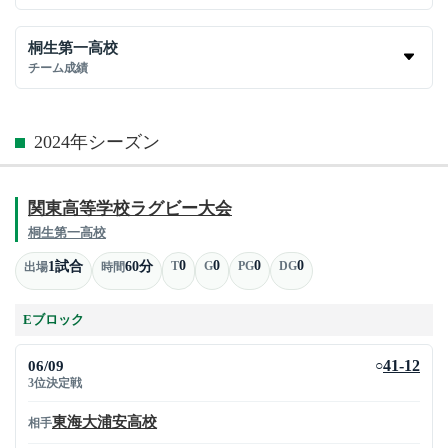
桐生第一高校
チーム成績
2024年シーズン
関東高等学校ラグビー大会
桐生第一高校
0
0
0
0
1試合
60分
T
G
PG
DG
出場
時間
Eブロック
06/09
41-12
○
3位決定戦
東海大浦安高校
相手