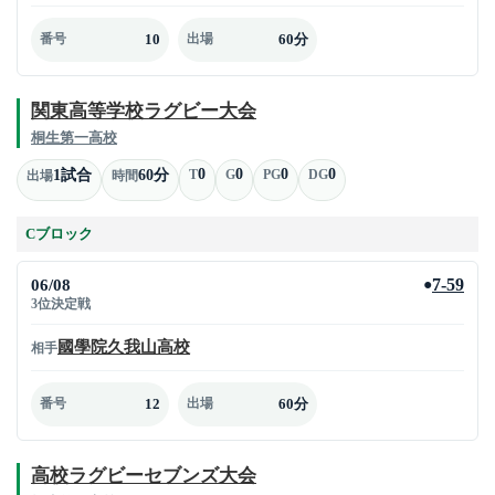
10
60分
番号
出場
関東高等学校ラグビー大会
桐生第一高校
0
0
0
0
1試合
60分
T
G
PG
DG
出場
時間
Cブロック
06/08
7-59
●
3位決定戦
國學院久我山高校
相手
12
60分
番号
出場
高校ラグビーセブンズ大会