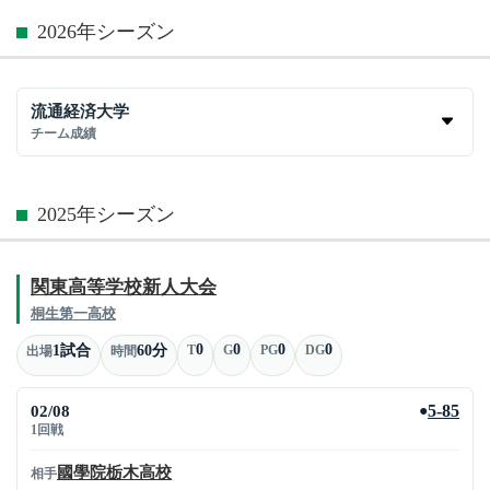
2026年シーズン
流通経済大学
チーム成績
2025年シーズン
関東高等学校新人大会
桐生第一高校
0
0
0
0
1試合
60分
T
G
PG
DG
出場
時間
02/08
5-85
●
1回戦
國學院栃木高校
相手