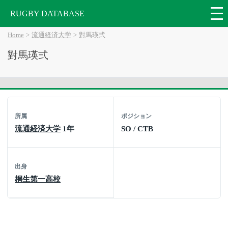
RUGBY DATABASE
Home
流通経済大学
對馬瑛弍
對馬瑛弍
所属
ポジション
流通経済大学
1年
SO / CTB
出身
桐生第一高校