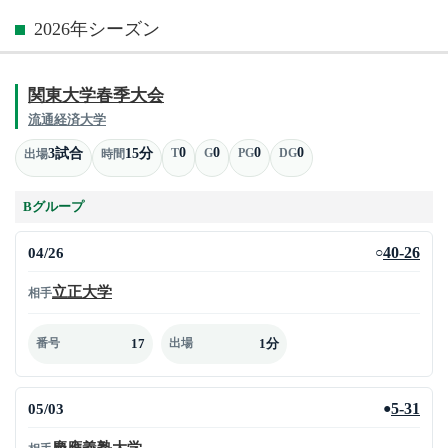
2026年シーズン
関東大学春季大会
流通経済大学
0
0
0
0
3試合
15分
T
G
PG
DG
出場
時間
Bグループ
04/26
40-26
○
立正大学
相手
17
1分
番号
出場
05/03
5-31
●
慶應義塾大学