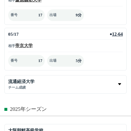
相手
17
9分
番号
出場
05/17
12-64
●
帝京大学
相手
17
5分
番号
出場
流通経済大学
チーム成績
2025年シーズン
大阪朝鮮高級学校