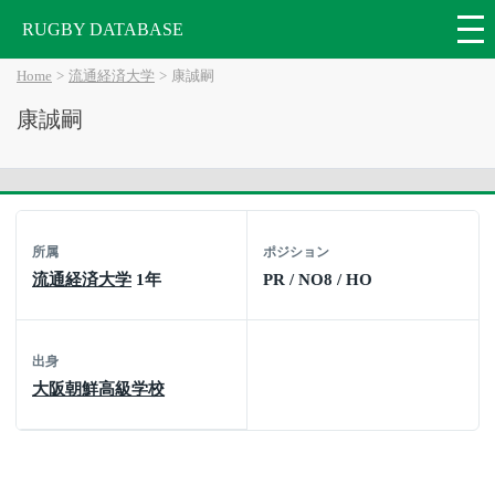
RUGBY DATABASE
Home
流通経済大学
康誠嗣
康誠嗣
所属
ポジション
流通経済大学
1年
PR / NO8 / HO
出身
大阪朝鮮高級学校