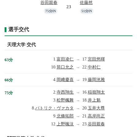
谷田親春
佐藤然
23
75分IN
51分IN
選手交代
天理大学 交代
1.
富田凌仁
→
17.
宮田悠暉
63分
10.
筒口允之
→
22.
中村仁
4.
岡﨑慶喜
→
19.
藤岡洸雅
66分
2.
寺西翔生
→
16.
稲嶺翔太
75分
3.
松野楓舞
→
18.
井上魁
8.
パトリク・ヴァカタ
→
20.
玉井大尊
9.
北條拓郎
→
21.
高岸尚正
12.
上野颯汰
→
23.
谷田親春