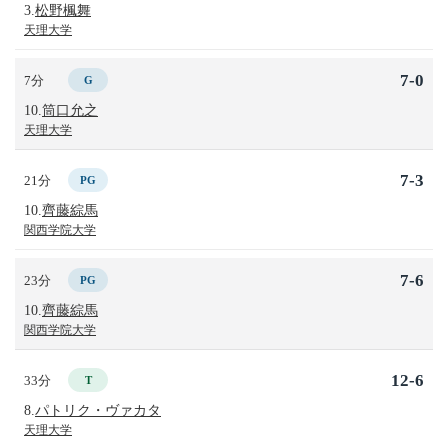
3.
松野楓舞
天理大学
7-0
7分
G
10.
筒口允之
天理大学
7-3
21分
PG
10.
齊藤綜馬
関西学院大学
7-6
23分
PG
10.
齊藤綜馬
関西学院大学
12-6
33分
T
8.
パトリク・ヴァカタ
天理大学