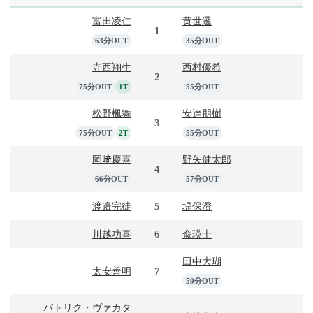
富田凌仁
黄世邏
1
63分OUT
35分OUT
寺西翔生
西村優希
2
75分OUT
1T
55分OUT
松野楓舞
安達朋樹
3
75分OUT
2T
55分OUT
岡﨑慶喜
野矢健太郎
4
66分OUT
57分OUT
5
渡邉完徒
堤保澄
6
川越功喜
兪瑛士
田中大瑚
7
太安善明
59分OUT
パトリク・ヴァカタ