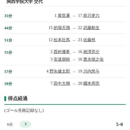
関西学院大学 交代
1.
黄世邏
→
17.
前川吏六
35分
15.
的場天飛
→
22.
武藤航生
44分
12.
松本壮馬
→
23.
佐藤然
51分
2.
西村優希
→
16.
相澤亮介
55分
3.
安達朋樹
→
18.
豊永慎之佑
4.
野矢健太郎
→
19.
川内悠斗
57分
7.
田中大瑚
→
20.
國本周亮
59分
得点経過
(ゴール失敗記録なし)
5-0
6分
T