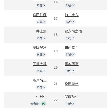
16
75分IN
55分IN
宮田悠暉
前川吏六
17
63分IN
35分IN
井上魁
豊永慎之佑
18
75分IN
55分IN
藤岡洸雅
川内悠斗
19
66分IN
57分IN
玉井大尊
國本周亮
20
75分IN
59分IN
高岸尚正
21
松田詩悠
75分IN
中村仁
武藤航生
22
63分IN
1G
44分IN