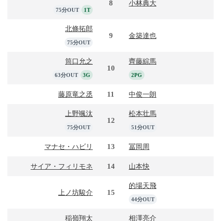
8
小林典大
75分OUT
1T
北條拓郎
9
金築達也
75分OUT
筒口允之
齊藤綜馬
10
63分OUT
3G
2PG
11
藤原竜之丞
中俊一朗
上野颯汰
松本壮馬
12
75分OUT
51分OUT
13
マナセ・ハビリ
冨岡周
14
サイア・フィリモネ
山本快
的場天飛
15
上ノ坊駿介
44分OUT
稲嶺翔太
相澤亮介