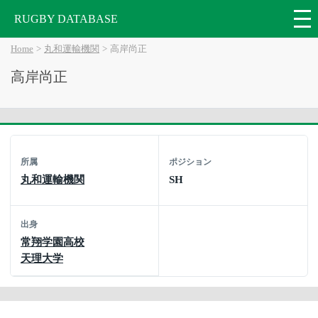
RUGBY DATABASE
Home
丸和運輸機関
高岸尚正
高岸尚正
所属
ポジション
丸和運輸機関
SH
出身
常翔学園高校
天理大学