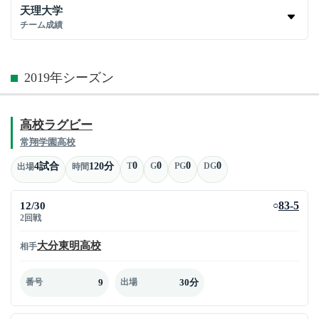
天理大学
チーム成績
2019年シーズン
高校ラグビー
常翔学園高校
0
0
0
0
4試合
120分
T
G
PG
DG
出場
時間
12/30
83-5
○
2回戦
大分東明高校
相手
9
30分
番号
出場