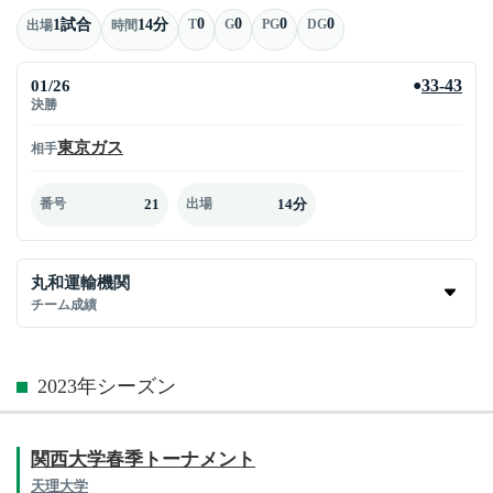
0
0
0
0
1試合
14分
T
G
PG
DG
出場
時間
01/26
33-43
●
決勝
東京ガス
相手
21
14分
番号
出場
丸和運輸機関
チーム成績
2023年シーズン
関西大学春季トーナメント
天理大学