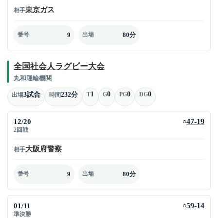
東京ガス
相手
9
80分
番号
出場
全国社会人ラグビー大会
丸和運輸機関
1
0
0
0
3試合
232分
T
G
PG
DG
出場
時間
12/20
47-19
○
2回戦
大阪府警察
相手
9
80分
番号
出場
01/11
59-14
○
準決勝