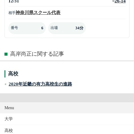
12/31
26-14
○
神奈川県スクール代表
相手
6
34分
番号
出場
高岸尚正に関する記事
高校
2020年近畿の有力高校生の進路
Menu
大学
高校