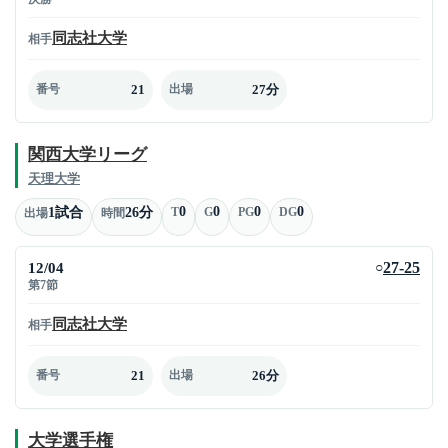
同志社大学
相手
21
27分
番号
出場
関西大学リーグ
天理大学
0
0
0
0
1試合
26分
T
G
PG
DG
出場
時間
12/04
27-25
○
第7節
同志社大学
相手
21
26分
番号
出場
大学選手権