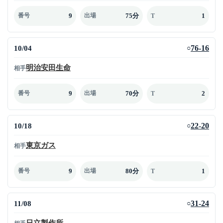
9
75分
1
番号
出場
T
10/04
76-16
○
明治安田生命
相手
9
70分
2
番号
出場
T
10/18
22-20
○
東京ガス
相手
9
80分
1
番号
出場
T
11/08
31-24
○
日立製作所