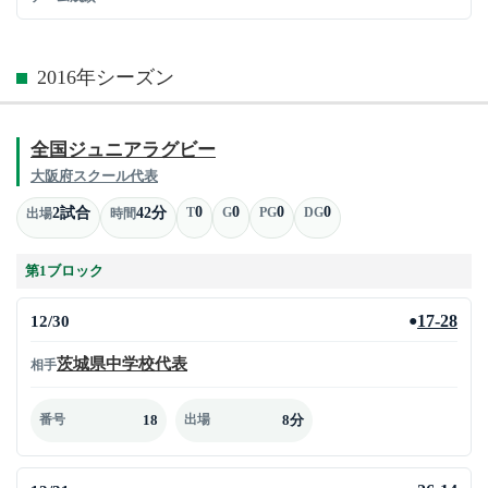
2016年シーズン
全国ジュニアラグビー
大阪府スクール代表
0
0
0
0
2試合
42分
T
G
PG
DG
出場
時間
第1ブロック
12/30
17-28
●
茨城県中学校代表
相手
18
8分
番号
出場