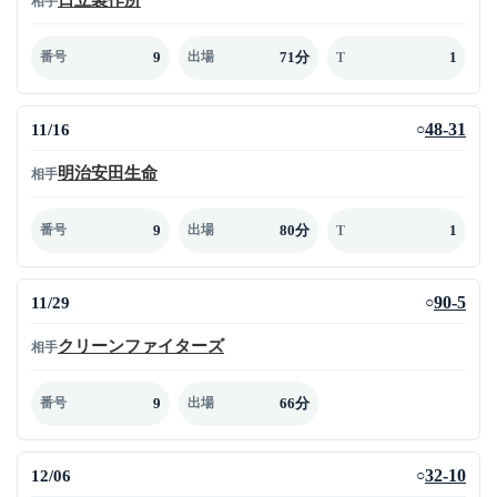
相手
9
71分
1
番号
出場
T
11/16
48-31
○
明治安田生命
相手
9
80分
1
番号
出場
T
11/29
90-5
○
クリーンファイターズ
相手
9
66分
番号
出場
12/06
32-10
○