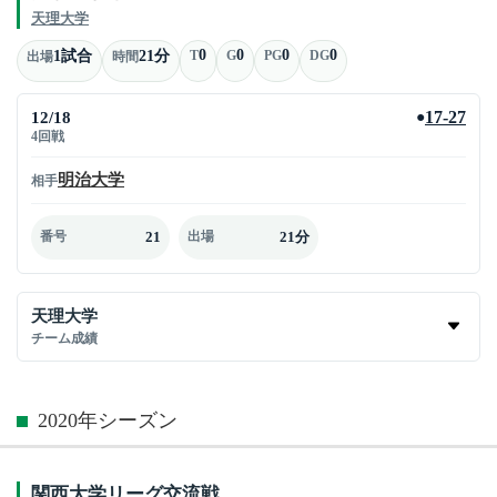
天理大学
0
0
0
0
1試合
21分
T
G
PG
DG
出場
時間
12/18
17-27
●
4回戦
明治大学
相手
21
21分
番号
出場
天理大学
チーム成績
2020年シーズン
関西大学リーグ交流戦