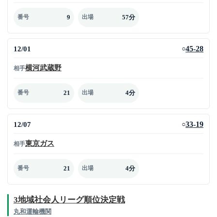
9
57分
番号
出場
12/01
45-28
○
横河武蔵野
相手
21
4分
番号
出場
12/07
33-19
○
東京ガス
相手
21
4分
番号
出場
3地域社会人リーグ順位決定戦
丸和運輸機関