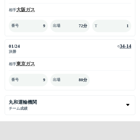
大阪ガス
相手
9
72分
1
番号
出場
T
01/24
34-14
○
決勝
東京ガス
相手
9
80分
番号
出場
丸和運輸機関
チーム成績