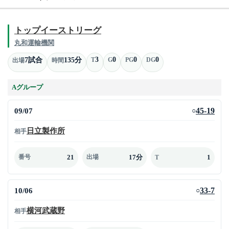
トップイーストリーグ
丸和運輸機関
3
0
0
0
7試合
135分
T
G
PG
DG
出場
時間
Aグループ
09/07
45-19
○
日立製作所
相手
21
17分
1
番号
出場
T
10/06
33-7
○
横河武蔵野
相手