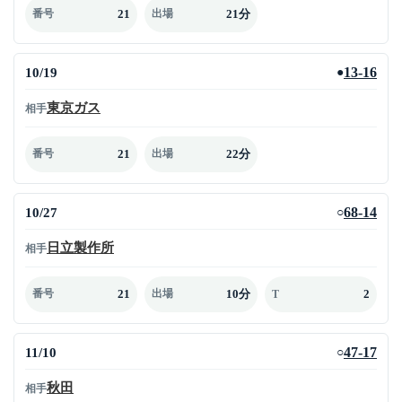
21
21分
番号
出場
10/19
13-16
●
東京ガス
相手
21
22分
番号
出場
10/27
68-14
○
日立製作所
相手
21
10分
2
番号
出場
T
11/10
47-17
○
秋田
相手