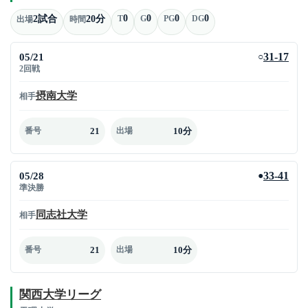
0
0
0
0
2試合
20分
T
G
PG
DG
出場
時間
05/21
31-17
○
2回戦
摂南大学
相手
21
10分
番号
出場
05/28
33-41
●
準決勝
同志社大学
相手
21
10分
番号
出場
関西大学リーグ