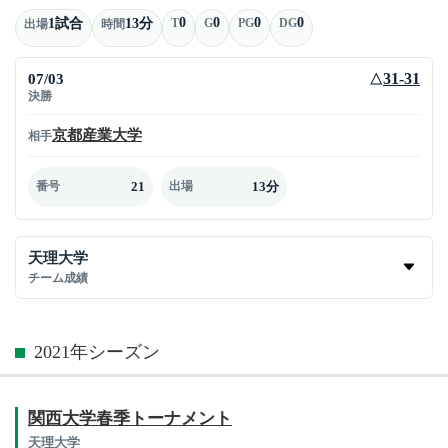
0
0
0
0
1試合
13分
T
G
PG
DG
出場
時間
07/03
31-31
△
決勝
京都産業大学
相手
21
13分
番号
出場
天理大学
チーム成績
2021年シーズン
関西大学春季トーナメント
天理大学