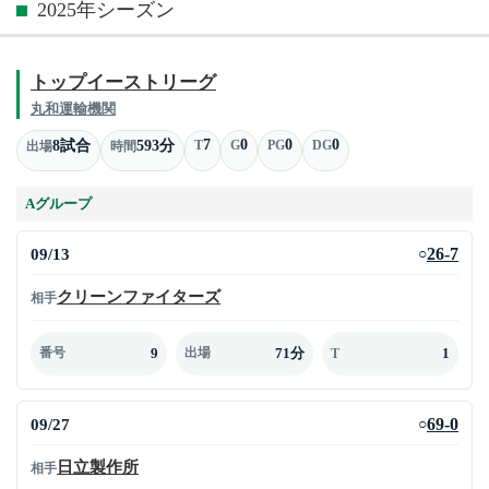
2025年シーズン
トップイーストリーグ
丸和運輸機関
7
0
0
0
8試合
593分
T
G
PG
DG
出場
時間
Aグループ
09/13
26-7
○
クリーンファイターズ
相手
9
71分
1
番号
出場
T
09/27
69-0
○
日立製作所
相手