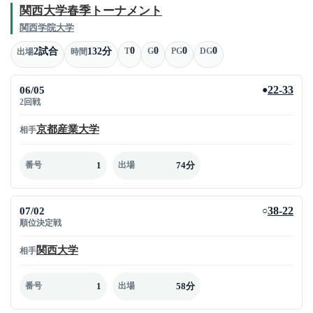
関西大学春季トーナメント
関西学院大学
0
0
0
0
2試合
132分
T
G
PG
DG
出場
時間
06/05
22-33
●
2回戦
京都産業大学
相手
1
74分
番号
出場
07/02
38-22
○
順位決定戦
関西大学
相手
1
58分
番号
出場