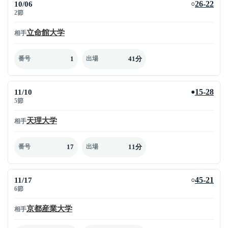
10/06
26-22
○
2節
立命館大学
相手
1
41分
番号
出場
11/10
15-28
●
5節
天理大学
相手
17
11分
番号
出場
11/17
45-21
○
6節
京都産業大学
相手