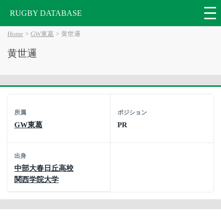
RUGBY DATABASE
Home
GW東葛
黄世邏
黄世邏
所属
ポジション
GW東葛
PR
出身
中部大春日丘高校
関西学院大学