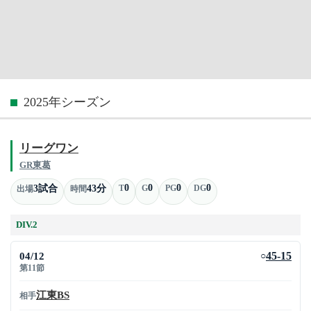
2025年シーズン
リーグワン
GR東葛
0
0
0
0
3試合
43分
T
G
PG
DG
出場
時間
DIV.2
04/12
45-15
○
第11節
江東BS
相手