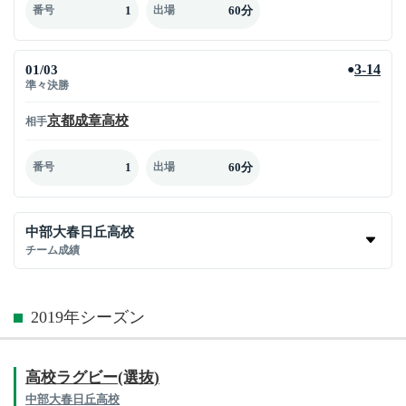
1
60分
番号
出場
01/03
3-14
●
準々決勝
京都成章高校
相手
1
60分
番号
出場
中部大春日丘高校
チーム成績
2019年シーズン
高校ラグビー(選抜)
中部大春日丘高校