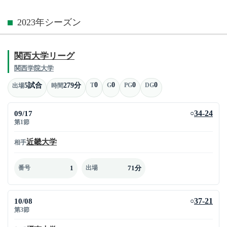
2023年シーズン
関西大学リーグ
関西学院大学
0
0
0
0
5試合
279分
T
G
PG
DG
出場
時間
09/17
34-24
○
第1節
近畿大学
相手
1
71分
番号
出場
10/08
37-21
○
第3節