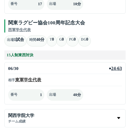
17
10分
番号
出場
関東ラグビー協会100周年記念大会
西軍学生代表
0
0
0
0
1試合
40分
T
G
PG
DG
出場
時間
15人制東西対決
06/30
24-63
●
東軍学生代表
相手
1
40分
番号
出場
関西学院大学
チーム成績