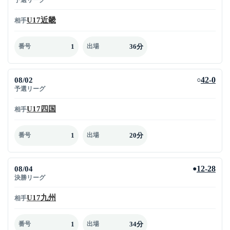
U17近畿
相手
1
36分
番号
出場
08/02
42-0
○
予選リーグ
U17四国
相手
1
20分
番号
出場
08/04
12-28
●
決勝リーグ
U17九州
相手
1
34分
番号
出場