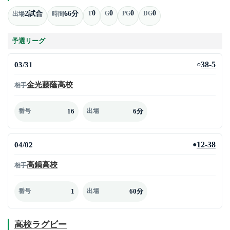
0
0
0
0
2試合
66分
T
G
PG
DG
出場
時間
予選リーグ
03/31
38-5
○
金光藤蔭高校
相手
16
6分
番号
出場
04/02
12-38
●
高鍋高校
相手
1
60分
番号
出場
高校ラグビー