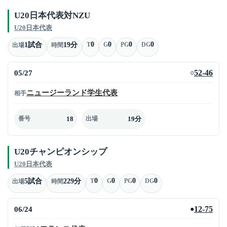
U20日本代表対NZU
U20日本代表
0
0
0
0
1試合
19分
T
G
PG
DG
出場
時間
05/27
52-46
○
ニュージーランド学生代表
相手
18
19分
番号
出場
U20チャンピオンシップ
U20日本代表
0
0
0
0
5試合
229分
T
G
PG
DG
出場
時間
06/24
12-75
●