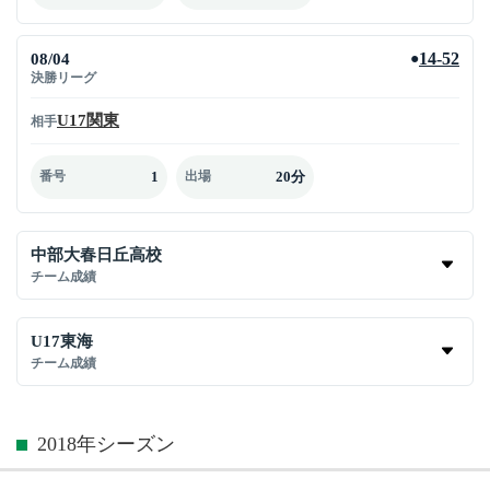
08/04
14-52
●
決勝リーグ
U17関東
相手
1
20分
番号
出場
中部大春日丘高校
チーム成績
U17東海
チーム成績
2018年シーズン