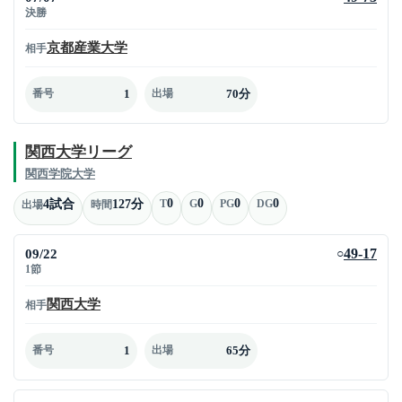
決勝
京都産業大学
相手
1
70分
番号
出場
関西大学リーグ
関西学院大学
0
0
0
0
4試合
127分
T
G
PG
DG
出場
時間
09/22
49-17
○
1節
関西大学
相手
1
65分
番号
出場