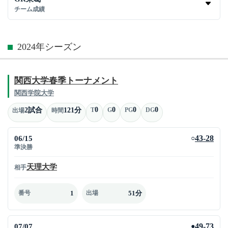
チーム成績
2024年シーズン
関西大学春季トーナメント
関西学院大学
0
0
0
0
2試合
121分
T
G
PG
DG
出場
時間
06/15
43-28
○
準決勝
天理大学
相手
1
51分
番号
出場
07/07
49-73
●