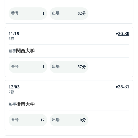
1
62分
番号
出場
11/19
26-30
●
6節
関西大学
相手
1
57分
番号
出場
12/03
25-31
●
7節
摂南大学
相手
17
9分
番号
出場