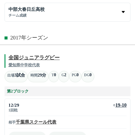
中部大春日丘高校
チーム成績
2017年シーズン
全国ジュニアラグビー
愛知県中学校代表
0
2
0
0
3試合
29分
T
G
PG
DG
出場
時間
第2ブロック
12/29
19-10
○
1回戦
千葉県スクール代表
相手