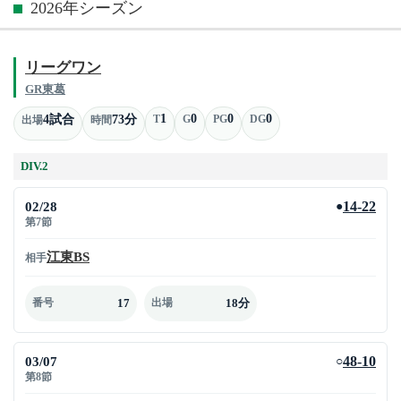
2026年シーズン
リーグワン
GR東葛
1
0
0
0
4試合
73分
T
G
PG
DG
出場
時間
DIV.2
02/28
14-22
●
第7節
江東BS
相手
17
18分
番号
出場
03/07
48-10
○
第8節