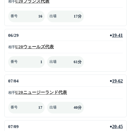
U20フランス代表
相手
16
17分
番号
出場
06/29
19-41
●
U20ウェールズ代表
相手
1
61分
番号
出場
07/04
19-62
●
U20ニュージーランド代表
相手
17
40分
番号
出場
07/09
20-45
●