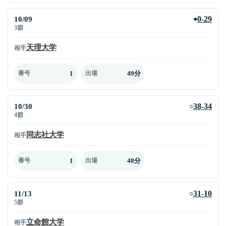
10/09
0-29
●
3節
天理大学
相手
1
49分
番号
出場
10/30
38-34
○
4節
同志社大学
相手
1
48分
番号
出場
11/13
31-10
○
5節
立命館大学
相手