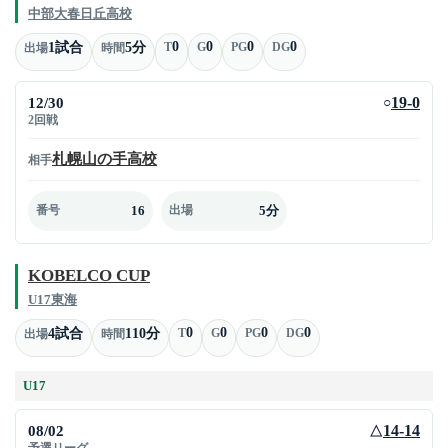
中部大春日丘高校
0
0
0
0
1試合
5分
T
G
PG
DG
出場
時間
12/30
19-0
○
2回戦
札幌山の手高校
相手
16
5分
番号
出場
KOBELCO CUP
U17東海
0
0
0
0
4試合
110分
T
G
PG
DG
出場
時間
U17
08/02
14-14
△
予選リーグ