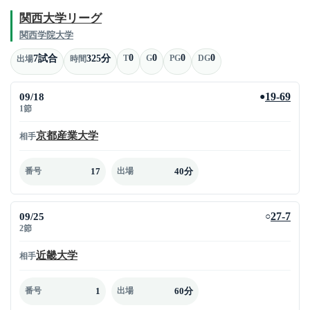
関西大学リーグ
関西学院大学
0
0
0
0
7試合
325分
T
G
PG
DG
出場
時間
09/18
19-69
●
1節
京都産業大学
相手
17
40分
番号
出場
09/25
27-7
○
2節
近畿大学
相手
1
60分
番号
出場