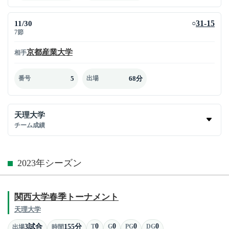
11/30
31-15
○
7節
京都産業大学
相手
5
68分
番号
出場
天理大学
チーム成績
2023年シーズン
関西大学春季トーナメント
天理大学
0
0
0
0
3試合
155分
T
G
PG
DG
出場
時間