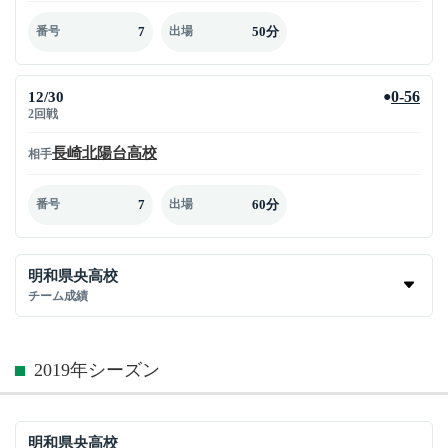
7
50分
番号
出場
12/30
0-56
●
2回戦
長崎北陽台高校
相手
7
60分
番号
出場
明和県央高校
チーム成績
2019年シーズン
明和県央高校