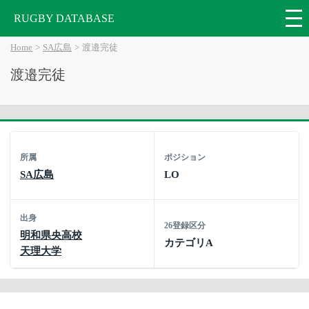
RUGBY DATABASE
Home
SA広島
渡邉完徒
渡邉完徒
所属
ポジション
SA広島
LO
出身
26登録区分
明和県央高校
カテゴリA
天理大学