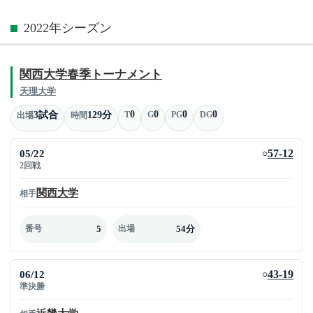
2022年シーズン
関西大学春季トーナメント
天理大学
0
0
0
0
3試合
129分
T
G
PG
DG
出場
時間
05/22
57-12
○
2回戦
関西大学
相手
5
54分
番号
出場
06/12
43-19
○
準決勝