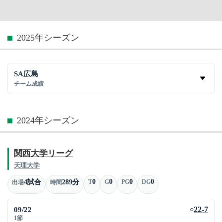
2025年シーズン
SA広島
チーム成績
2024年シーズン
関西大学リーグ
天理大学
0
0
0
0
4試合
289分
T
G
PG
DG
出場
時間
09/22
22-7
○
1節