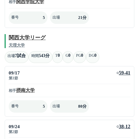
関西学院大学
相手
5
21分
番号
出場
関西大学リーグ
天理大学
0
0
0
0
7試合
543分
T
G
PG
DG
出場
時間
09/17
59-41
○
第1節
摂南大学
相手
5
80分
番号
出場
09/24
38-12
○
第2節