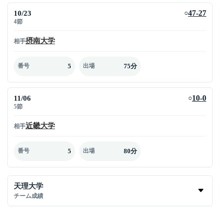
10/23
47-27
○
4節
摂南大学
相手
5
75分
番号
出場
11/06
10-0
○
5節
近畿大学
相手
5
80分
番号
出場
天理大学
チーム成績