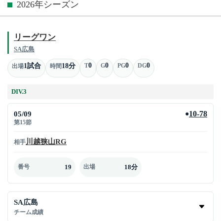
2026年シーズン
リーグワン
SA広島
0
0
0
0
1試合
18分
T
G
PG
DG
出場
時間
DIV.3
05/09
10-78
●
第15節
川越狭山RG
相手
19
18分
番号
出場
SA広島
チーム成績