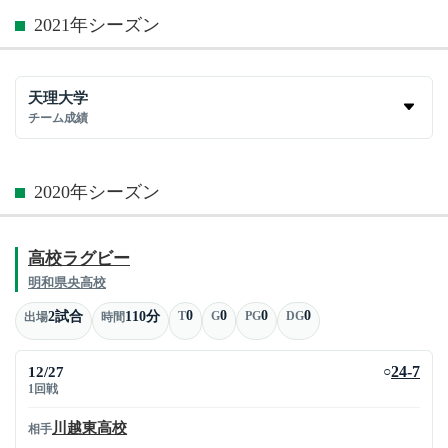
2021年シーズン
天理大学
チーム成績
2020年シーズン
高校ラグビー
明和県央高校
0
0
0
0
2試合
110分
T
G
PG
DG
出場
時間
12/27
24-7
○
1回戦
川越東高校
相手