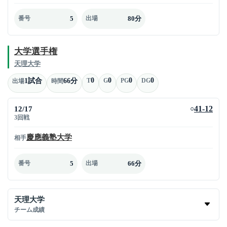
5
80分
番号
出場
大学選手権
天理大学
0
0
0
0
1試合
66分
T
G
PG
DG
出場
時間
12/17
41-12
○
3回戦
慶應義塾大学
相手
5
66分
番号
出場
天理大学
チーム成績