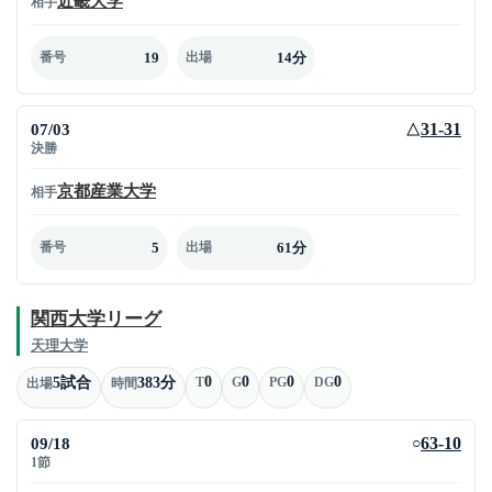
近畿大学
相手
19
14分
番号
出場
07/03
31-31
△
決勝
京都産業大学
相手
5
61分
番号
出場
関西大学リーグ
天理大学
0
0
0
0
5試合
383分
T
G
PG
DG
出場
時間
09/18
63-10
○
1節