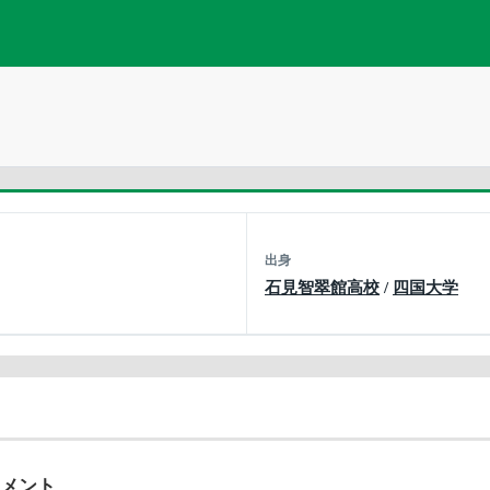
出身
石見智翠館高校
/
四国大学
ナメント