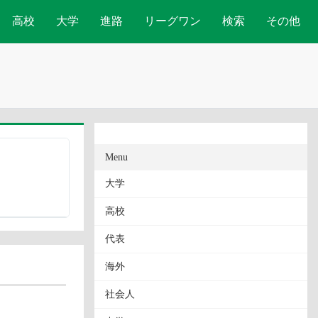
高校
大学
進路
リーグワン
検索
その他
Menu
大学
高校
代表
海外
社会人