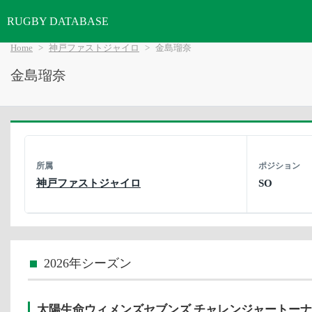
RUGBY DATABASE
Home
神戸ファストジャイロ
金島瑠奈
金島瑠奈
所属
ポジション
神戸ファストジャイロ
SO
2026年シーズン
太陽生命ウィメンズセブンズ チャレンジャートー