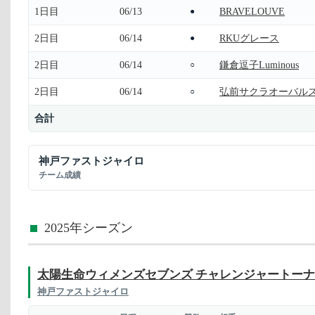
1日目
06/13
BRAVELOUVE
●
2日目
06/14
RKUグレース
●
2日目
06/14
鎌倉逗子Luminous
○
2日目
06/14
弘前サクラオーバル
○
合計
神戸ファストジャイロ
チーム成績
2025年シーズン
太陽生命ウィメンズセブンズ チャレンジャートー
神戸ファストジャイロ