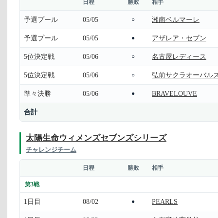
日程
勝敗
相手
予選プール
05/05
湘南ベルマーレ
○
予選プール
05/05
アザレア・セブン
●
5位決定戦
05/06
名古屋レディース
○
5位決定戦
05/06
弘前サクラオーバル
○
準々決勝
05/06
BRAVELOUVE
●
合計
太陽生命ウィメンズセブンズシリーズ
チャレンジチーム
日程
勝敗
相手
第3戦
1日目
08/02
PEARLS
●