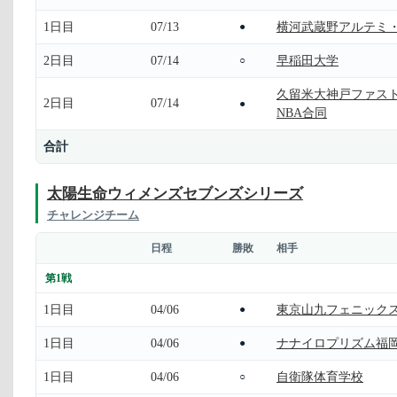
1日目
07/13
横河武蔵野アルテミ
●
2日目
07/14
早稲田大学
○
久留米大神戸ファス
2日目
07/14
●
NBA合同
合計
太陽生命ウィメンズセブンズシリーズ
チャレンジチーム
日程
勝敗
相手
第1戦
1日目
04/06
東京山九フェニック
●
1日目
04/06
ナナイロプリズム福
●
1日目
04/06
自衛隊体育学校
○