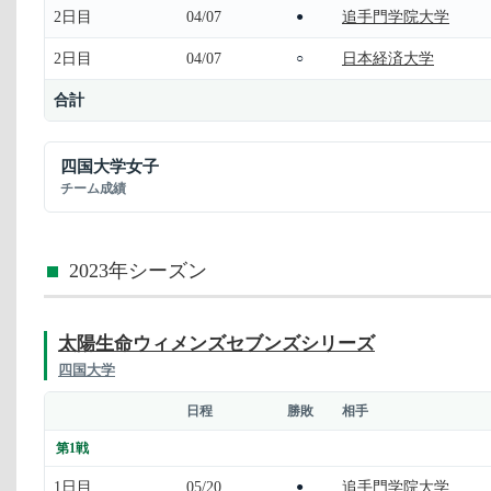
2日目
04/07
追手門学院大学
●
2日目
04/07
日本経済大学
○
合計
四国大学女子
チーム成績
2023年シーズン
太陽生命ウィメンズセブンズシリーズ
四国大学
日程
勝敗
相手
第1戦
1日目
05/20
追手門学院大学
●