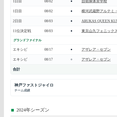
1日目
08/02
自衛隊体育学校
●
1日目
08/02
横河武蔵野アルテミ
●
2日目
08/03
ARUKAS QUEEN K
●
11位決定戦
08/03
東京山九フェニック
●
グランドファイナル
エキシビ
08/17
アザレア・セブン
●
エキシビ
08/17
アザレア・セブン
○
合計
神戸ファストジャイロ
チーム成績
2024年シーズン