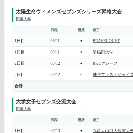
太陽生命ウィメンズセブンズシリーズ昇格大会
四国大学
日程
勝敗
相手
1日目
05/11
BRAVELOUVE
●
1日目
05/11
早稲田大学
○
2日目
05/12
RKUグレース
●
2日目
05/12
神戸ファストジャイ
○
合計
大学女子セブンズ交流大会
四国大学
日程
勝敗
相手
1日目
07/13
九産大山口大佐賀大
●