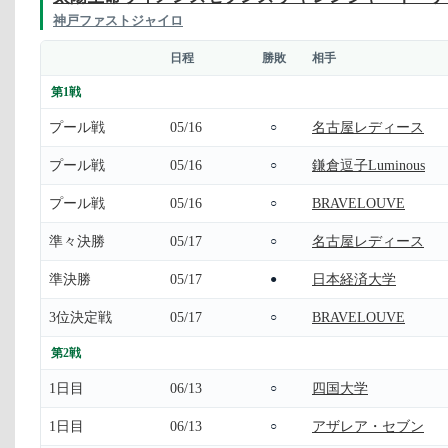
神戸ファストジャイロ
日程
勝敗
相手
第1戦
プール戦
05/16
名古屋レディース
○
プール戦
05/16
鎌倉逗子Luminous
○
プール戦
05/16
BRAVELOUVE
○
準々決勝
05/17
名古屋レディース
○
準決勝
05/17
日本経済大学
●
3位決定戦
05/17
BRAVELOUVE
○
第2戦
1日目
06/13
四国大学
○
1日目
06/13
アザレア・セブン
○