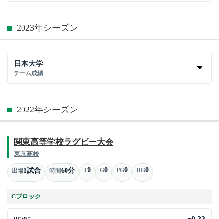
2023年シーズン
日本大学
チーム成績
2022年シーズン
関東高等学校ラグビー大会
東京高校
0
0
0
0
1試合
60分
T
G
PG
DG
出場
時間
Cブロック
06/05
0-33
●