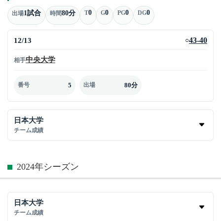
0
0
0
0
1試合
80分
T
G
PG
DG
出場
時間
12/13
43-40
○
中央大学
相手
5
80分
番号
出場
日本大学
チーム成績
2024年シーズン
日本大学
チーム成績