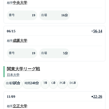
中央大学
相手
19
16分
番号
出場
06/15
56-14
○
成蹊大学
相手
19
5分
番号
出場
関東大学リーグ戦
日本大学
0
0
0
0
3試合
240分
T
G
PG
DG
出場
時間
11/09
22-26
●
立正大学
相手