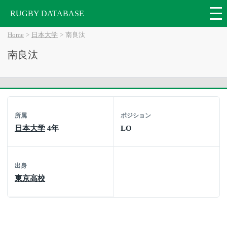
RUGBY DATABASE
Home
日本大学
南良汰
南良汰
所属
ポジション
日本大学
4年
LO
出身
東京高校