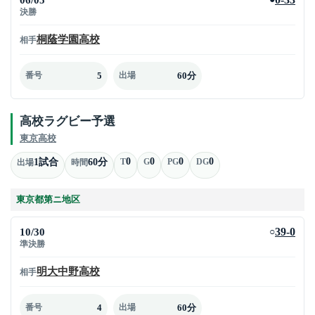
決勝
桐蔭学園高校
相手
5
60分
番号
出場
高校ラグビー予選
東京高校
0
0
0
0
1試合
60分
T
G
PG
DG
出場
時間
東京都第ニ地区
10/30
39-0
○
準決勝
明大中野高校
相手
4
60分
番号
出場