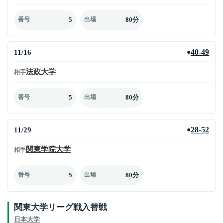
5
80分
番号
出場
11/16
40-49
●
法政大学
相手
5
80分
番号
出場
11/29
28-52
●
関東学院大学
相手
5
80分
番号
出場
関東大学リーグ戦入替戦
日本大学