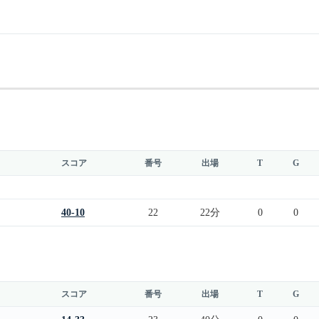
スコア
番号
出場
T
G
40-10
22
22分
0
0
スコア
番号
出場
T
G