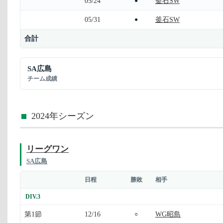
05/24
釜石SW
●
05/31
釜石SW
●
合計
SA広島
チーム成績
2024年シーズン
リーグワン
SA広島
日程
勝敗
相手
DIV.3
第1節
12/16
WG昭島
○