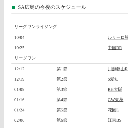
SA広島の今後のスケジュール
リーグワンライジング
10/04
ルリーロ
10/25
中国RR
リーグワン
12/12
第1節
川越狭山R
12/19
第2節
S愛知
01/09
第3節
RH大阪
01/16
第4節
GW東葛
01/24
第5節
花園L
02/06
第6節
江東BS