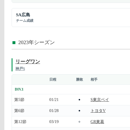
SA広島
チーム成績
2023年シーズン
リーグワン
神戸S
日程
勝敗
相手
DIV.1
第5節
01/21
S東京ベイ
●
第6節
01/28
トヨタV
●
第12節
03/19
GR東葛
○