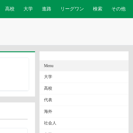
高校
大学
進路
リーグワン
検索
その他
Menu
大学
高校
代表
海外
社会人