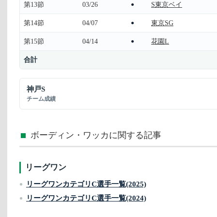
第13節
03/26
S東京ベイ
●
第14節
04/07
東京SG
●
第15節
04/14
花園L
●
合計
神戸S
チーム成績
ボーディン・ワッカに関する記事
リーグワン
リーグワンカテゴリC選手一覧(2025)
リーグワンカテゴリC選手一覧(2024)