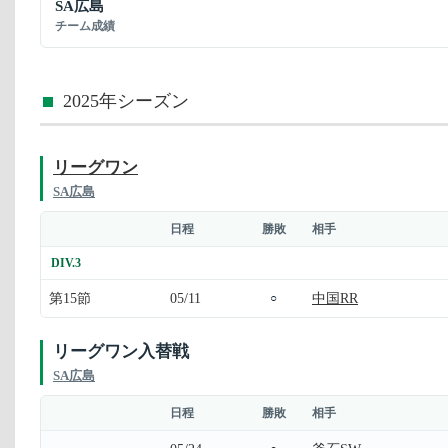
SA広島
チーム成績
2025年シーズン
リーグワン
SA広島
日程
勝敗
相手
DIV.3
第15節
05/11
中国RR
○
リーグワン入替戦
SA広島
日程
勝敗
相手