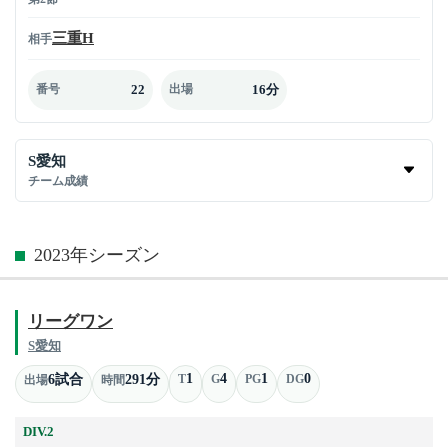
三重H
相手
22
16分
番号
出場
S愛知
チーム成績
2023年シーズン
リーグワン
S愛知
1
4
1
0
6試合
291分
T
G
PG
DG
出場
時間
DIV.2