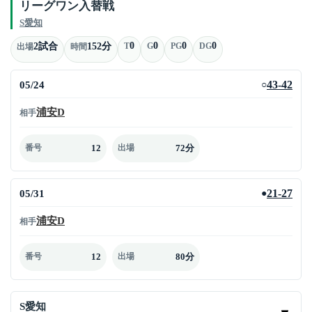
リーグワン入替戦
S愛知
0
0
0
0
2試合
152分
T
G
PG
DG
出場
時間
05/24
43-42
○
浦安D
相手
12
72分
番号
出場
05/31
21-27
●
浦安D
相手
12
80分
番号
出場
S愛知