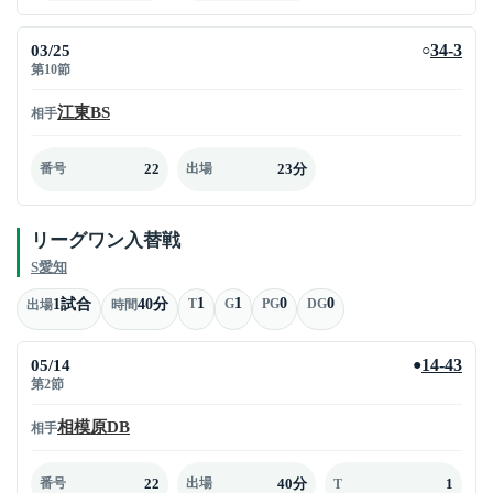
03/25
34-3
○
第10節
江東BS
相手
22
23分
番号
出場
リーグワン入替戦
S愛知
1
1
0
0
1試合
40分
T
G
PG
DG
出場
時間
05/14
14-43
●
第2節
相模原DB
相手
22
40分
1
番号
出場
T