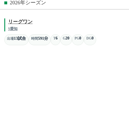
2026年シーズン
リーグワン
S愛知
6
20
0
0
13試合
591分
T
G
PG
DG
出場
時間