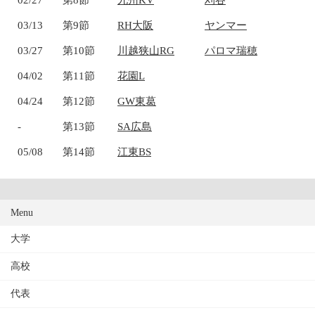
03/13
第9節
RH大阪
ヤンマー
03/27
第10節
川越狭山RG
パロマ瑞穂
04/02
第11節
花園L
04/24
第12節
GW東葛
-
第13節
SA広島
05/08
第14節
江東BS
Menu
大学
高校
代表