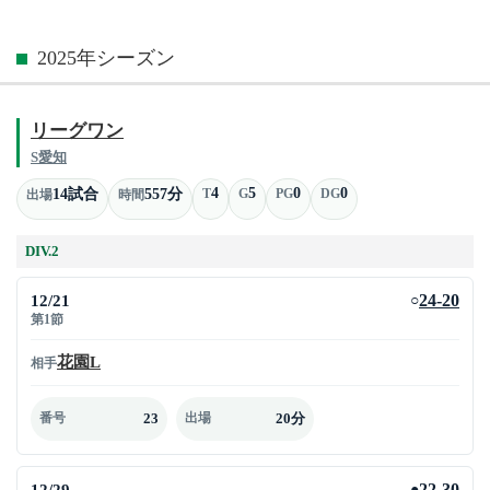
2025年シーズン
リーグワン
S愛知
4
5
0
0
14試合
557分
T
G
PG
DG
出場
時間
DIV.2
12/21
24-20
○
第1節
花園L
相手
23
20分
番号
出場
12/29
22-30
●