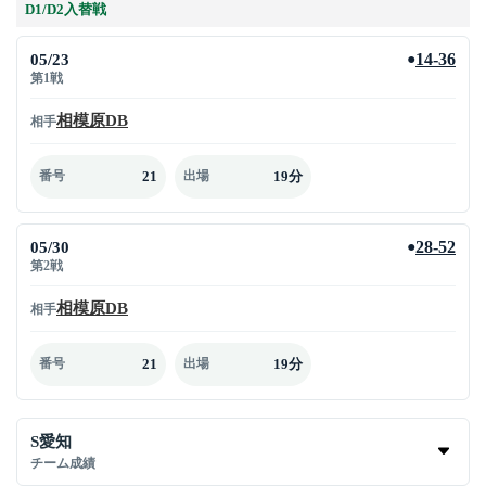
D1/D2入替戦
05/23
14-36
●
第1戦
相模原DB
相手
21
19分
番号
出場
05/30
28-52
●
第2戦
相模原DB
相手
21
19分
番号
出場
S愛知
チーム成績