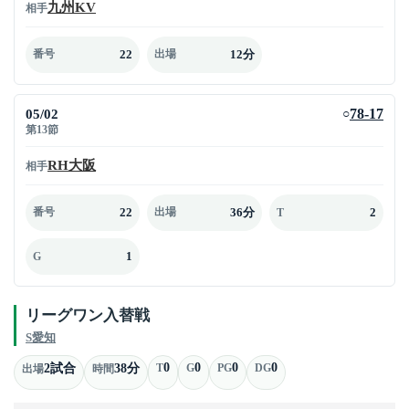
九州KV
相手
22
12分
番号
出場
05/02
78-17
○
第13節
RH大阪
相手
22
36分
2
番号
出場
T
1
G
リーグワン入替戦
S愛知
0
0
0
0
2試合
38分
T
G
PG
DG
出場
時間