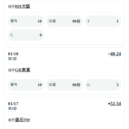
RH大阪
相手
10
80分
1
番号
出場
T
6
G
01/10
40-24
○
第3節
GR東葛
相手
10
80分
5
番号
出場
G
01/17
52-54
●
第4節
釜石SW
相手