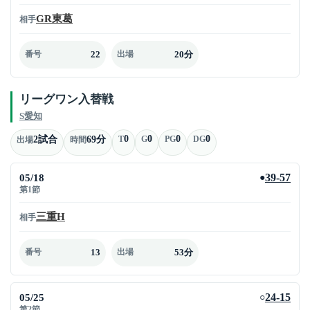
GR東葛
相手
22
20分
番号
出場
リーグワン入替戦
S愛知
0
0
0
0
2試合
69分
T
G
PG
DG
出場
時間
05/18
39-57
●
第1節
三重H
相手
13
53分
番号
出場
05/25
24-15
○
第2節