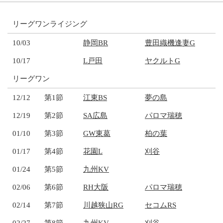
リーグワンライジング
10/03
静岡BR
豊田織機逢妻G
10/17
L戸田
ヤクルトG
リーグワン
12/12
第1節
江東BS
夢の島
12/19
第2節
SA広島
パロマ瑞穂
01/10
第3節
GW東葛
柏の葉
01/17
第4節
花園L
刈谷
01/24
第5節
九州KV
02/06
第6節
RH大阪
パロマ瑞穂
02/14
第7節
川越狭山RG
セコムRS
02/27
第8節
九州KV
刈谷