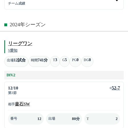
チーム成績
2024年シーズン
リーグワン
S愛知
3
5
0
0
12試合
741分
T
G
PG
DG
出場
時間
DIV.2
12/10
52-7
○
第1節
釜石SW
相手
12
80分
2
番号
出場
T