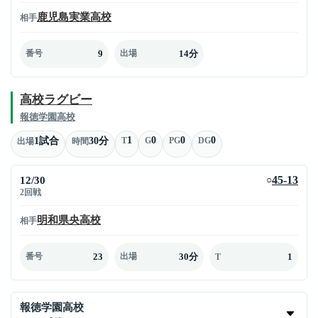
鹿児島実業高校
相手
9
14分
番号
出場
高校ラグビー
報徳学園高校
1
0
0
0
1試合
30分
T
G
PG
DG
出場
時間
12/30
45-13
○
2回戦
明和県央高校
相手
23
30分
1
番号
出場
T
報徳学園高校