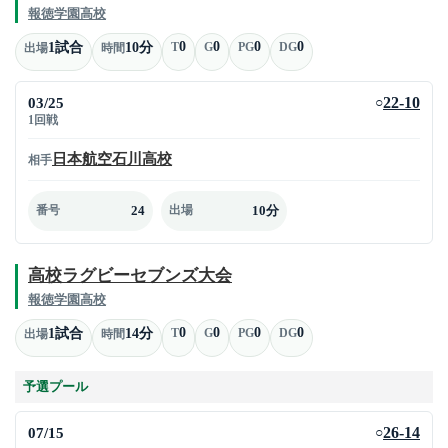
報徳学園高校
0
0
0
0
1試合
10分
T
G
PG
DG
出場
時間
03/25
22-10
○
1回戦
日本航空石川高校
相手
24
10分
番号
出場
高校ラグビーセブンズ大会
報徳学園高校
0
0
0
0
1試合
14分
T
G
PG
DG
出場
時間
予選プール
07/15
26-14
○