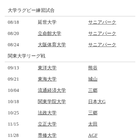
大学ラグビー練習試合
08/18
延世大学
サニアパーク
08/20
立命館大学
サニアパーク
08/24
大阪体育大学
サニアパーク
関東大学リーグ戦
09/13
東洋大学
熊谷
09/21
東海大学
城山
10/04
流通経済大学
三郷
10/18
関東学院大学
日本大G
10/25
法政大学
三郷
11/15
立正大学
太田
11/28
専修大学
AGF