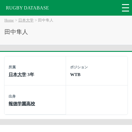
RUGBY DATABASE
Home
日本大学
田中隼人
田中隼人
所属
ポジション
日本大学
3年
WTB
出身
報徳学園高校