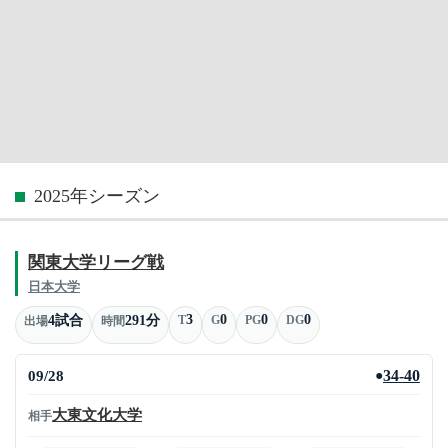
2025年シーズン
関東大学リーグ戦
日本大学
3
0
0
0
4試合
291分
T
G
PG
DG
出場
時間
09/28
34-40
●
大東文化大学
相手