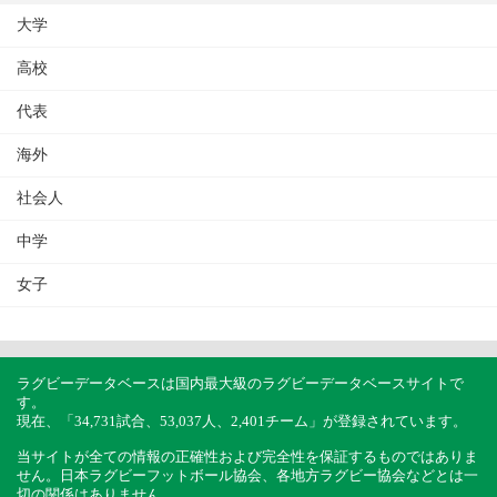
大学
高校
代表
海外
社会人
中学
女子
ラグビーデータベースは国内最大級のラグビーデータベースサイトで
す。
現在、「34,731試合、53,037人、2,401チーム」が登録されています。
当サイトが全ての情報の正確性および完全性を保証するものではありま
せん。日本ラグビーフットボール協会、各地方ラグビー協会などとは一
切の関係はありません。