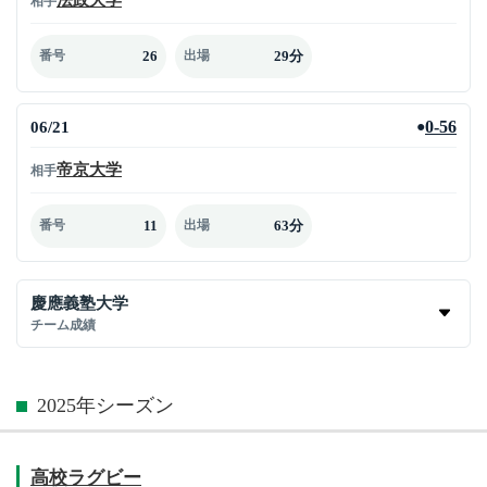
相手
26
29分
番号
出場
06/21
0-56
●
帝京大学
相手
11
63分
番号
出場
慶應義塾大学
チーム成績
2025年シーズン
高校ラグビー