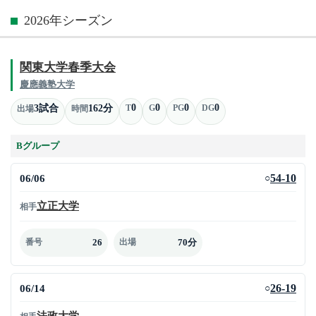
2026年シーズン
関東大学春季大会
慶應義塾大学
0
0
0
0
3試合
162分
T
G
PG
DG
出場
時間
Bグループ
06/06
54-10
○
立正大学
相手
26
70分
番号
出場
06/14
26-19
○
法政大学