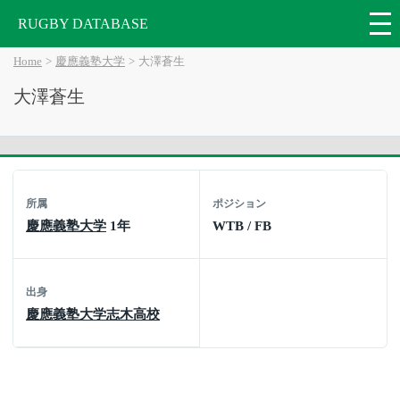
RUGBY DATABASE
Home
慶應義塾大学
大澤蒼生
大澤蒼生
所属
ポジション
慶應義塾大学
1年
WTB / FB
出身
慶應義塾大学志木高校