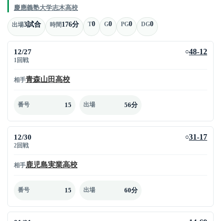
慶應義塾大学志木高校
0
0
0
0
3試合
176分
T
G
PG
DG
出場
時間
12/27
48-12
○
1回戦
青森山田高校
相手
15
56分
番号
出場
12/30
31-17
○
2回戦
鹿児島実業高校
相手
15
60分
番号
出場