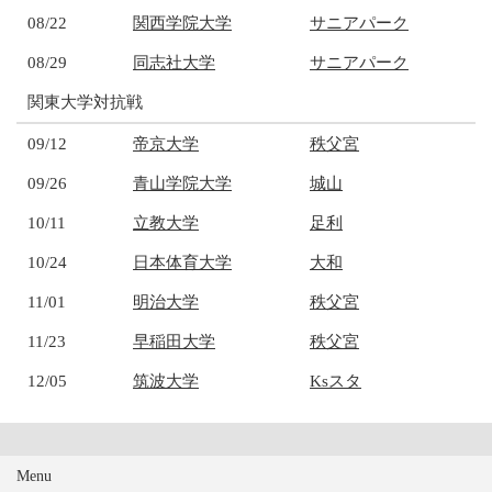
08/22
関西学院大学
サニアパーク
08/29
同志社大学
サニアパーク
関東大学対抗戦
09/12
帝京大学
秩父宮
09/26
青山学院大学
城山
10/11
立教大学
足利
10/24
日本体育大学
大和
11/01
明治大学
秩父宮
11/23
早稲田大学
秩父宮
12/05
筑波大学
Ksスタ
Menu