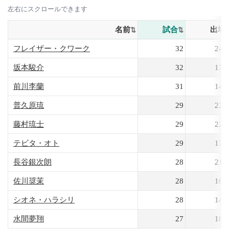
左右にスクロールできます
名前
試合
出場
フレイザー・クワーク
32
247
坂本駿介
32
173
前川李蘭
31
142
普久原琉
29
223
藤村琉士
29
223
テビタ・オト
29
177
長谷銀次朗
28
215
佐川奨茉
28
165
シオネ・ハラシリ
28
149
水間夢翔
27
187