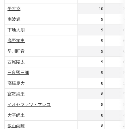
平将克
10
30
南波輝
9
71
下地大朋
9
69
高野祐史
9
68
早川匠音
9
62
西尾陽太
9
61
三良煕三郎
9
52
高橋慶大
8
56
宮嵜純平
8
53
イオセファツ・マレコ
8
50
大平師土
8
46
飯山尚暉
8
46