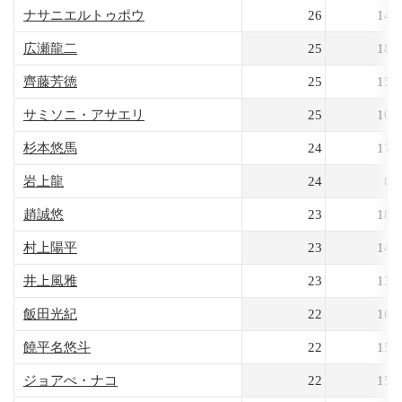
ナサニエルトゥポウ
26
140
広瀬龍二
25
180
齊藤芳徳
25
159
サミソニ・アサエリ
25
100
杉本悠馬
24
173
岩上龍
24
89
趙誠悠
23
180
村上陽平
23
147
井上風雅
23
134
飯田光紀
22
163
饒平名悠斗
22
158
ジョアぺ・ナコ
22
155