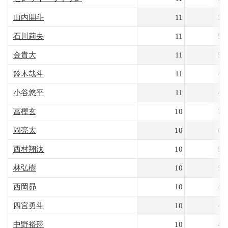
山内開斗
11
55
石川莉央
11
54
金貴大
11
50
鈴木哉斗
11
47
小谷悠平
11
40
冨樫玄
10
70
岡亮太
10
65
西村翔汰
10
58
林弘樹
10
57
西岡昴
10
49
四宮勇斗
10
49
中野裕翔
10
43