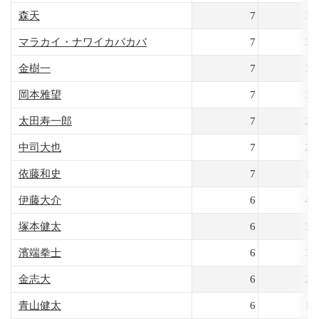
森天
7
34
マラカイ・ナワイカバカバ
7
31
金樹一
7
31
岡本雅望
7
30
太田寿一郎
7
28
中司大也
7
22
依藤和史
7
12
伊藤大介
6
40
塚本健太
6
32
濱端拳士
6
30
金志大
6
21
青山健太
6
19