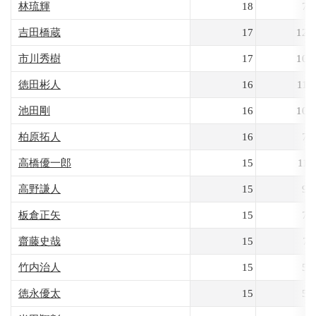
林琉輝
18
71
吉田橋蔵
17
129
市川秀樹
17
104
徳田彬人
16
119
池田剛
16
103
柏原拓人
16
77
高橋優一郎
15
111
高野謙人
15
92
板倉正矢
15
79
齋藤史哉
15
71
竹内治人
15
54
徳永優太
15
50