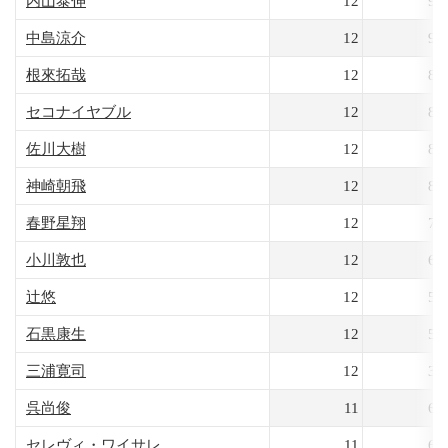
内山泰伸
12
93
中島涼介
12
91
根來拓哉
12
86
セコナイヤブル
12
86
佐川大樹
12
84
神崎朝飛
12
83
春野星翔
12
77
小川敦也
12
60
辻悠
12
56
石黒康生
12
55
三浦寛司
12
33
呉尚俊
11
62
セレヴィ・ワイサレ
11
61