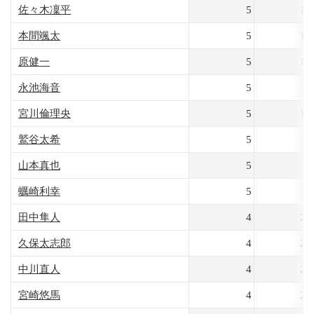
佐々木凜平
5
17
本間颯太
5
16
原健一
5
13
永池海音
5
11
宮川倫理央
5
10
鷲谷太希
5
9
山本真也
5
9
蠣崎利幸
5
8
田中隼人
4
29
久保太志郎
4
25
中川直人
4
23
宮崎悠馬
4
23