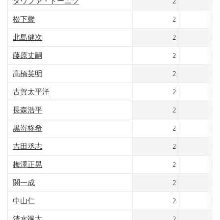
タウファ・トーエツ
2
16
松下馨
2
16
北島健次
2
16
藤原丈嗣
2
16
高橋英明
2
16
古賀太平洋
2
16
長森浩平
2
16
黒嵜柊希
2
16
吉田丞志
2
15
梅澤正晃
2
14
関一成
2
10
中山仁
2
10
清水颯太
2
10