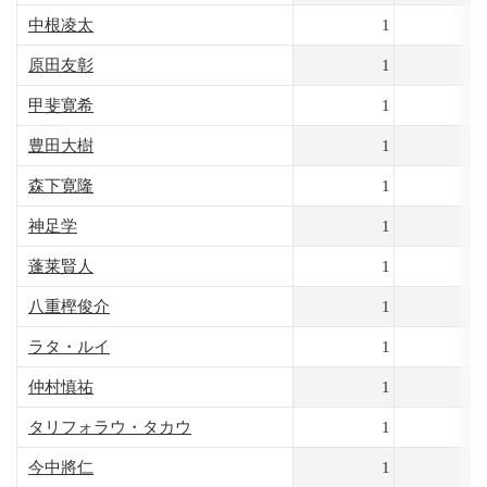
中根凌太
1
7
原田友彰
1
7
甲斐寛希
1
7
豊田大樹
1
7
森下寛隆
1
6
神足学
1
6
蓬莱賢人
1
6
八重樫俊介
1
6
ラタ・ルイ
1
6
仲村慎祐
1
5
タリフォラウ・タカウ
1
5
今中將仁
1
5