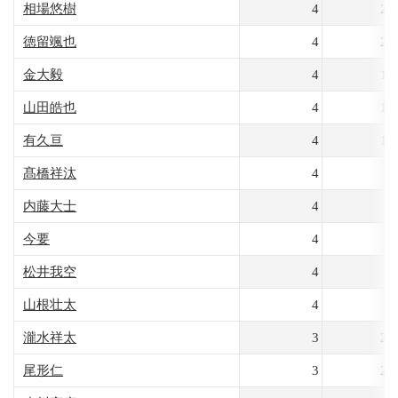
相場悠樹
4
22
徳留颯也
4
21
金大毅
4
17
山田皓也
4
16
有久亘
4
14
髙橋祥汰
4
9
内藤大士
4
7
今要
4
6
松井我空
4
6
山根壮太
4
4
瀧水祥太
3
24
尾形仁
3
24