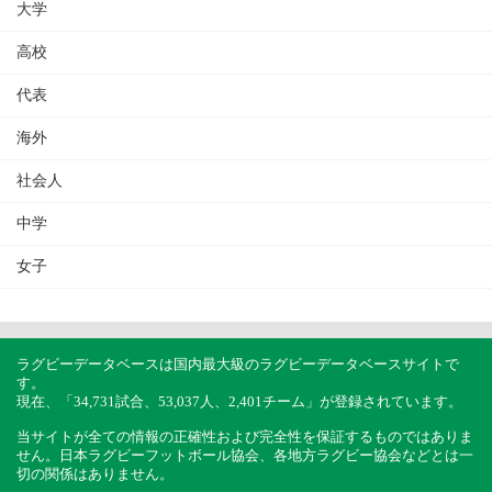
大学
高校
代表
海外
社会人
中学
女子
ラグビーデータベースは国内最大級のラグビーデータベースサイトで
す。
現在、「34,731試合、53,037人、2,401チーム」が登録されています。
当サイトが全ての情報の正確性および完全性を保証するものではありま
せん。日本ラグビーフットボール協会、各地方ラグビー協会などとは一
切の関係はありません。