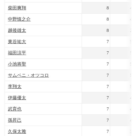
柴田爽翔
8
43
中野慎之介
8
40
越後雄太
8
25
東谷祐大
7
55
福田涼平
7
55
小池将聖
7
52
サムペニ・オツコロ
7
51
李翔太
7
51
伊藤優太
7
48
武育也
7
47
孫昇己
7
43
久保太雅
7
35