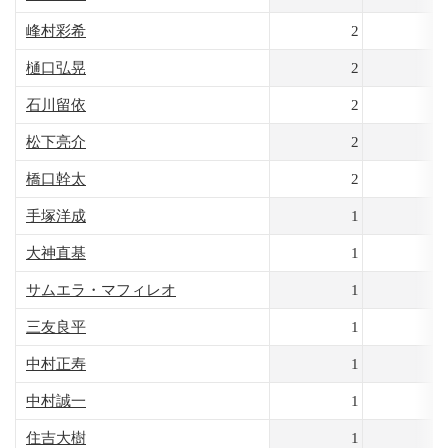
峰村彩希
2
2
樋口弘晃
2
2
石川留依
2
1
松下亮介
2
1
橋口幹太
2
1
手塚洋成
1
8
大神直基
1
8
サムエラ・マフィレオ
1
8
三友良平
1
8
中村正寿
1
8
中村誠一
1
8
住吉大樹
1
8