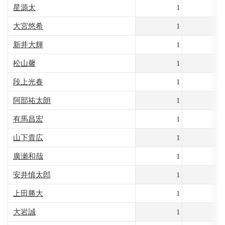
星源太
1
2
大宮悠希
1
1
新井大輝
1
1
松山馨
1
1
段上光春
1
1
阿部祐太朗
1
1
有馬昌宏
1
1
山下貴広
1
1
廣瀬和哉
1
1
安井慎太郎
1
1
上田勝大
1
大岩誠
1