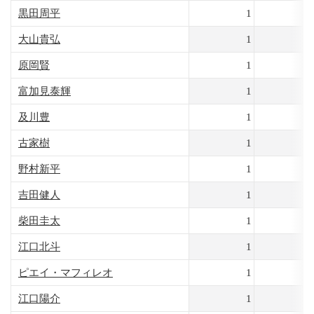
黒田周平
1
5
大山貴弘
1
4
原岡賢
1
4
富加見泰輝
1
3
及川豊
1
3
古家樹
1
3
野村新平
1
3
吉田健人
1
3
柴田圭太
1
2
江口北斗
1
2
ピエイ・マフィレオ
1
2
江口陽介
1
2