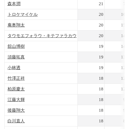
森本潤
21
73
トロケマイケル
20
160
庵奥翔太
20
154
タウモエフォラウ・キテファラカウ
20
142
舘山博樹
19
142
須藤拓真
19
137
小林透
19
126
竹澤正祥
18
122
柏原慶太
18
120
江藤大輝
18
98
後藤翔大
18
95
白川直人
18
86