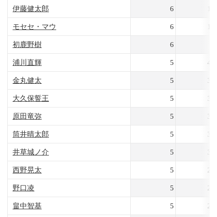
伊藤健太郎
6
10
モセセ・マウ
6
10
初鹿野樹
6
8
浦川直輝
5
40
金丸健太
5
38
大久保誓王
5
37
原田竜弥
5
36
筒井晴太郎
5
36
井草城ノ介
5
31
西野晃太
5
26
野口凌
5
22
畠中智基
5
21