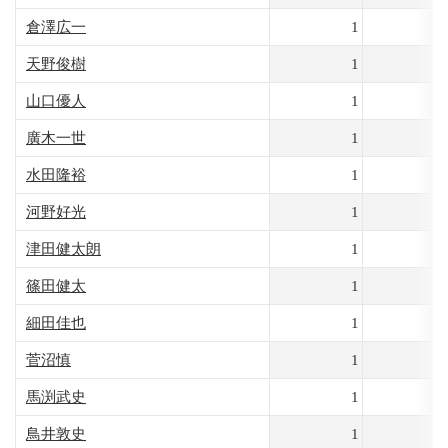
倉澤広一
1
8
天野俊樹
1
8
山口優人
1
8
廣木一世
1
8
水田隆裕
1
8
河野好光
1
8
津田健太朗
1
8
篠田健太
1
8
細田佳也
1
8
菅沼慎
1
8
馬渕武史
1
8
鳥井敦史
1
8