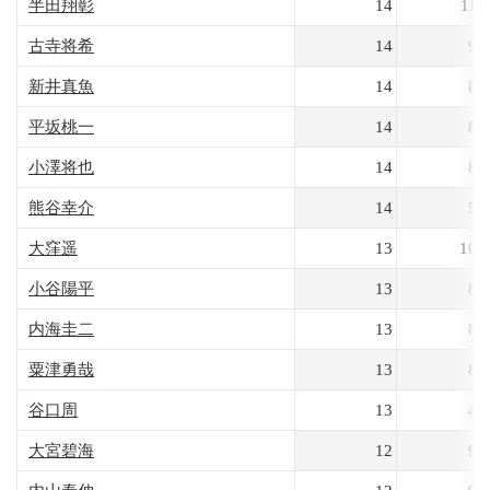
半田翔彰
14
112
古寺将希
14
97
新井真魚
14
85
平坂桃一
14
83
小澤将也
14
82
熊谷幸介
14
54
大窪遥
13
100
小谷陽平
13
88
内海圭二
13
86
粟津勇哉
13
84
谷口周
13
44
大宮碧海
12
96