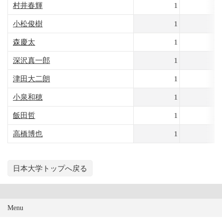
村井春輝
1
小松俊樹
1
森慶太
1
深沢真一郎
1
津田大二朗
1
小泉和穂
1
飯田哲
1
高橋博也
1
日本大学トップへ戻る
Menu