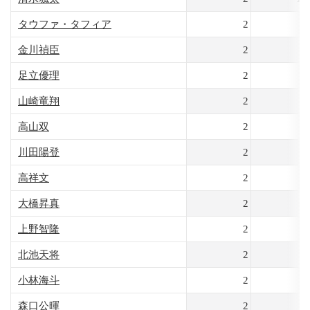
タウファ・タフィア
2
9
金川禎臣
2
8
足立優理
2
8
山崎竜翔
2
7
高山双
2
6
川田陽登
2
6
高祥文
2
5
大橋昇真
2
4
上野智隆
2
3
北池天将
2
3
小林海斗
2
2
森口公暉
2
2