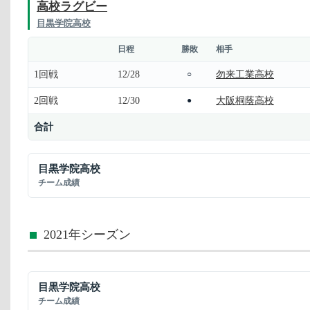
高校ラグビー
目黒学院高校
日程
勝敗
相手
1回戦
12/28
勿来工業高校
○
2回戦
12/30
大阪桐蔭高校
●
合計
目黒学院高校
チーム成績
2021年シーズン
目黒学院高校
チーム成績