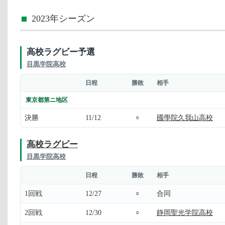
2023年シーズン
高校ラグビー予選
目黒学院高校
日程
勝敗
相手
東京都第ニ地区
決勝
11/12
國學院久我山高校
○
高校ラグビー
目黒学院高校
日程
勝敗
相手
1回戦
12/27
合同
○
2回戦
12/30
静岡聖光学院高校
○