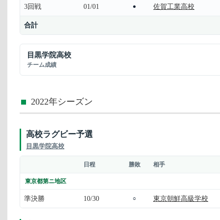
3回戦
01/01
佐賀工業高校
●
合計
目黒学院高校
チーム成績
2022年シーズン
高校ラグビー予選
目黒学院高校
日程
勝敗
相手
東京都第ニ地区
準決勝
10/30
東京朝鮮高級学校
○