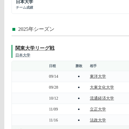
日本大学
チーム成績
2025年シーズン
関東大学リーグ戦
日本大学
日程
勝敗
相手
09/14
東洋大学
●
09/28
大東文化大学
●
10/12
流通経済大学
●
11/09
立正大学
●
11/16
法政大学
●