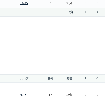
14-45
3
60分
0
0
157分
1
0
スコア
番号
出場
T
G
49-3
17
25分
0
0