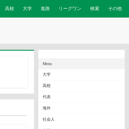
高校
大学
進路
リーグワン
検索
その他
Menu
大学
高校
代表
海外
社会人