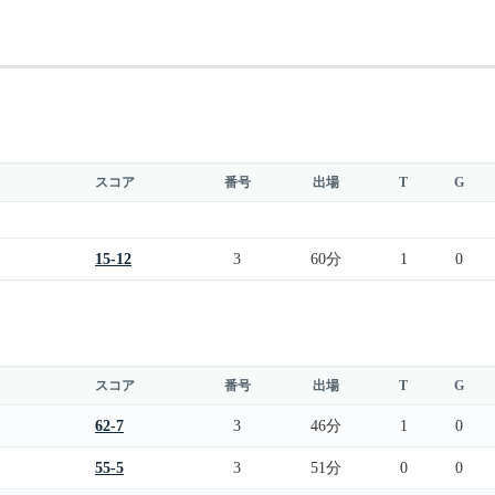
スコア
番号
出場
T
G
15-12
3
60分
1
0
スコア
番号
出場
T
G
62-7
3
46分
1
0
55-5
3
51分
0
0