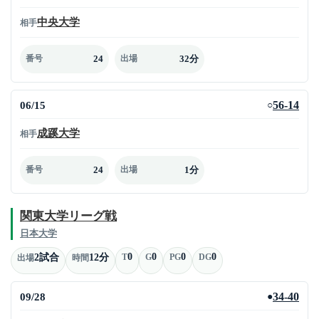
中央大学
相手
24
32分
番号
出場
06/15
56-14
○
成蹊大学
相手
24
1分
番号
出場
関東大学リーグ戦
日本大学
0
0
0
0
2試合
12分
T
G
PG
DG
出場
時間
09/28
34-40
●