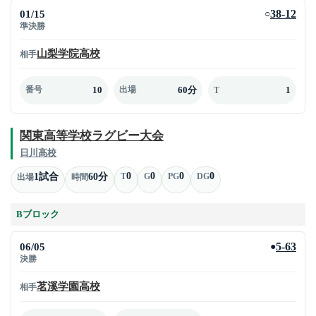
01/15
38-12
○
準決勝
山梨学院高校
相手
10
60分
1
番号
出場
T
関東高等学校ラグビー大会
日川高校
0
0
0
0
1試合
60分
T
G
PG
DG
出場
時間
Bブロック
06/05
5-63
●
決勝
茗溪学園高校
相手