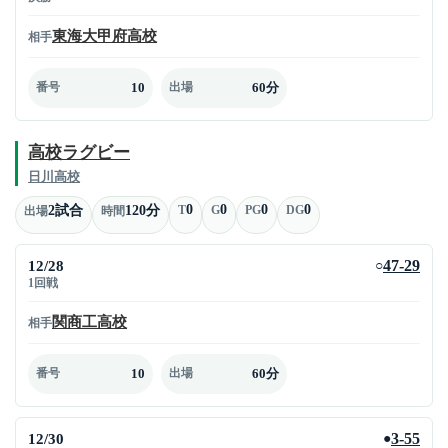
東海大甲府高校
相手
10
60分
番号
出場
高校ラグビー
日川高校
0
0
0
0
2試合
120分
T
G
PG
DG
出場
時間
12/28
47-29
○
1回戦
関商工高校
相手
10
60分
番号
出場
12/30
3-55
●