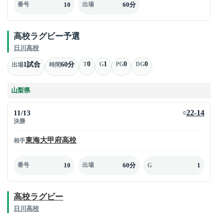
10
60分
番号
出場
高校ラグビー予選
日川高校
0
1
0
0
1試合
60分
T
G
PG
DG
出場
時間
山梨県
11/13
22-14
○
決勝
東海大甲府高校
相手
10
60分
1
番号
出場
G
高校ラグビー
日川高校