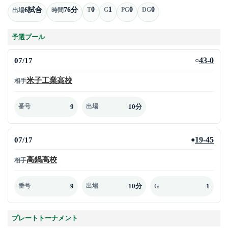
0
1
0
0
6試合
76分
T
G
PG
DG
出場
時間
予選プール
07/17
43-0
○
米子工業高校
相手
9
10分
番号
出場
07/17
19-45
●
高鍋高校
相手
9
10分
1
番号
出場
G
プレートトーナメント