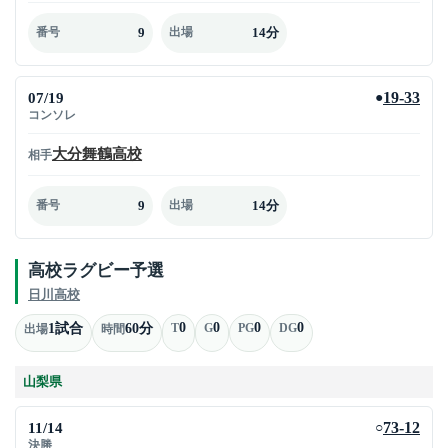
9
14分
番号
出場
07/19
19-33
●
コンソレ
大分舞鶴高校
相手
9
14分
番号
出場
高校ラグビー予選
日川高校
0
0
0
0
1試合
60分
T
G
PG
DG
出場
時間
山梨県
11/14
73-12
○
決勝