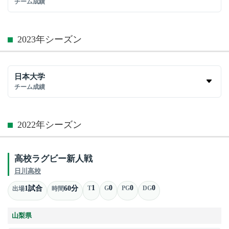
チーム成績
2023年シーズン
日本大学
チーム成績
2022年シーズン
高校ラグビー新人戦
日川高校
1
0
0
0
1試合
60分
T
G
PG
DG
出場
時間
山梨県