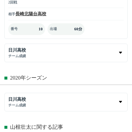
2回戦
長崎北陽台高校
相手
10
60分
番号
出場
日川高校
チーム成績
2020年シーズン
日川高校
チーム成績
山根壮太に関する記事