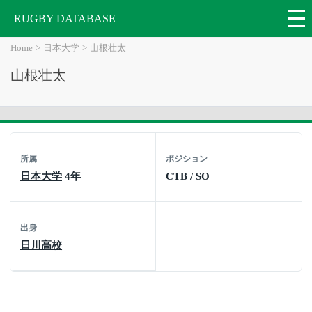
RUGBY DATABASE
Home
日本大学
山根壮太
山根壮太
所属
ポジション
日本大学
4年
CTB / SO
出身
日川高校