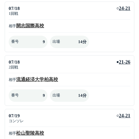
07/18
24-21
○
1回戦
開志国際高校
相手
9
14分
番号
出場
07/18
21-26
●
2回戦
流通経済大学柏高校
相手
9
14分
番号
出場
07/19
24-21
○
コンソレ
松山聖陵高校
相手