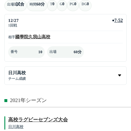
0
0
0
0
1試合
60分
T
G
PG
DG
出場
時間
12/27
7-52
●
1回戦
國學院久我山高校
相手
10
60分
番号
出場
日川高校
チーム成績
2021年シーズン
高校ラグビーセブンズ大会
日川高校