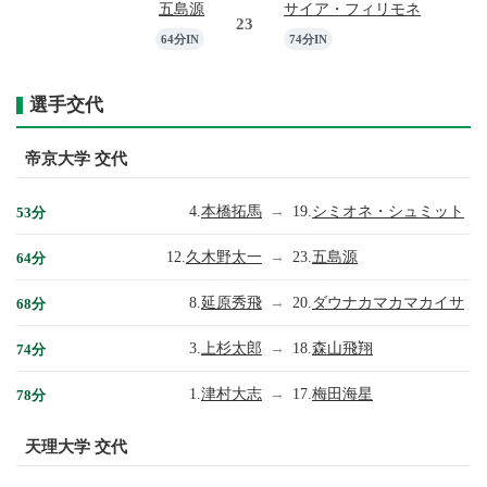
五島源
サイア・フィリモネ
23
64分IN
74分IN
選手交代
帝京大学 交代
4.
本橋拓馬
→
19.
シミオネ・シュミット
53分
12.
久木野太一
→
23.
五島源
64分
8.
延原秀飛
→
20.
ダウナカマカマカイサ
68分
3.
上杉太郎
→
18.
森山飛翔
74分
1.
津村大志
→
17.
梅田海星
78分
天理大学 交代