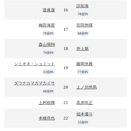
説拓海
16
當眞蓮
78分IN
梅田海星
宮田悠暉
17
78分IN
60分IN
森山飛翔
18
井上魁
74分IN
シミオネ・シュミット
藤岡洸雅
19
53分IN
77分IN
ダウナカマカマカイサ
20
上ノ坊悠馬
68分IN
21
上村樹輝
高岸尚正
福本優斗
22
本橋尭也
55分IN