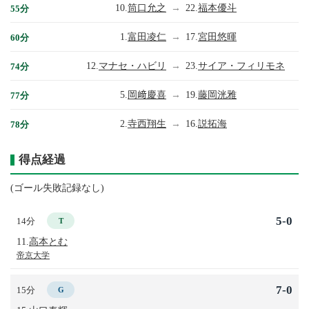
10.
筒口允之
→
22.
福本優斗
55分
1.
富田凌仁
→
17.
宮田悠暉
60分
12.
マナセ・ハビリ
→
23.
サイア・フィリモネ
74分
5.
岡﨑慶喜
→
19.
藤岡洸雅
77分
2.
寺西翔生
→
16.
説拓海
78分
得点経過
(ゴール失敗記録なし)
5-0
14分
T
11.
高本とむ
帝京大学
7-0
15分
G