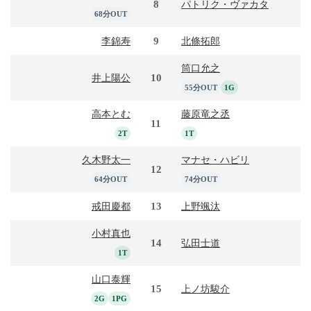
8
パトリク・ヴァカタ
68分OUT
9
李錦寿
北條拓郎
筒口允之
10
井上陽公
55分OUT
1G
高本とむ
藤原竜之丞
11
2T
1T
久木野太一
マナセ・ハビリ
12
64分OUT
74分OUT
13
戒田慶都
上野颯汰
小村真也
14
弘田士道
1T
山口泰輝
15
上ノ坊駿介
2G
1PG