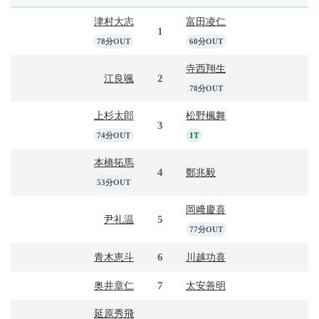
津村大志
富田凌仁
1
78分OUT
60分OUT
寺西翔生
2
江良颯
78分OUT
上杉太郎
松野楓舞
3
74分OUT
1T
本橋拓馬
4
鄭兆毅
53分OUT
岡﨑慶喜
5
尹礼温
77分OUT
6
青木恵斗
川越功喜
7
奥井章仁
太安善明
延原秀飛