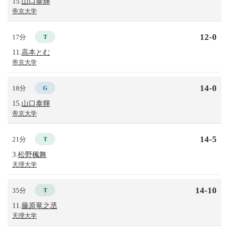
15.
山口泰輝
帝京大学
12-0
17分
T
11.
高本とむ
帝京大学
14-0
18分
G
15.
山口泰輝
帝京大学
14-5
21分
T
3.
松野楓舞
天理大学
14-10
35分
T
11.
藤原竜之丞
天理大学