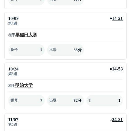
10/09
14-21
●
第4週
早稲田大学
相手
7
55分
番号
出場
10/24
14-53
●
第5週
明治大学
相手
7
82分
1
番号
出場
T
11/07
24-21
○
第6週