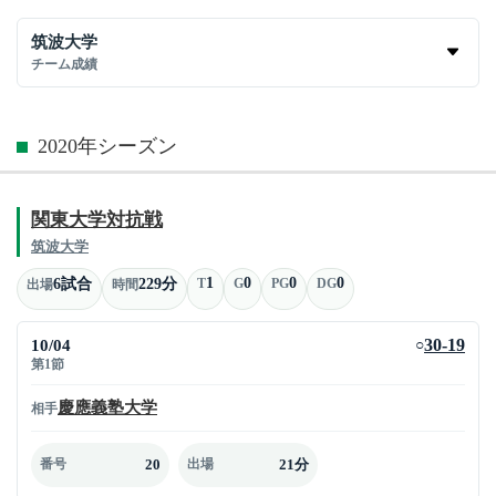
筑波大学
チーム成績
2020年シーズン
関東大学対抗戦
筑波大学
1
0
0
0
6試合
229分
T
G
PG
DG
出場
時間
10/04
30-19
○
第1節
慶應義塾大学
相手
20
21分
番号
出場