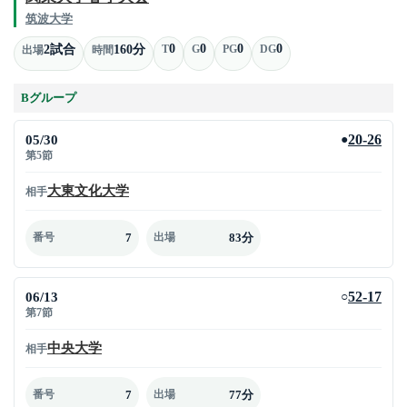
筑波大学
0
0
0
0
2試合
160分
T
G
PG
DG
出場
時間
Bグループ
05/30
20-26
●
第5節
大東文化大学
相手
7
83分
番号
出場
06/13
52-17
○
第7節
中央大学
相手
7
77分
番号
出場