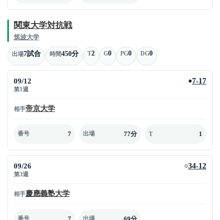
関東大学対抗戦
筑波大学
2
0
0
0
7試合
450分
T
G
PG
DG
出場
時間
09/12
7-17
●
第1週
帝京大学
相手
7
77分
1
番号
出場
T
09/26
34-12
○
第3週
慶應義塾大学
相手
7
69分
番号
出場