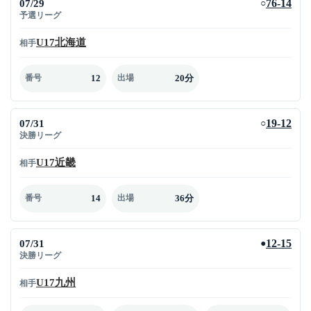
07/29
76-14
○
予選リーグ
U17北海道
相手
12
20分
番号
出場
07/31
19-12
○
決勝リーグ
U17近畿
相手
14
36分
番号
出場
07/31
12-15
●
決勝リーグ
U17九州
相手