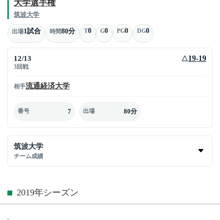
大学選手権
筑波大学
0
0
0
0
1試合
80分
T
G
PG
DG
出場
時間
12/13
19-19
△
3回戦
流通経済大学
相手
7
80分
番号
出場
筑波大学
チーム成績
2019年シーズン