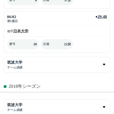
8
57分
番号
出場
06/02
29-48
●
第6週目
日本大学
相手
20
22分
番号
出場
筑波大学
チーム成績
2018年シーズン
筑波大学
チーム成績