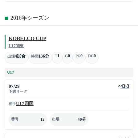
2016年シーズン
KOBELCO CUP
U17関東
1
0
0
0
4試合
136分
T
G
PG
DG
出場
時間
U17
07/29
43-3
○
予選リーグ
U17四国
相手
12
40分
番号
出場