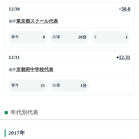
12/30
50-0
○
東京都スクール代表
相手
8
20分
1
番号
出場
T
12/31
12-31
●
京都府中学校代表
相手
21
1分
番号
出場
年代別代表
2017年