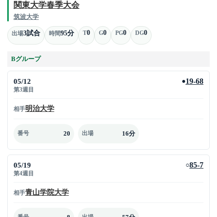
関東大学春季大会
筑波大学
0
0
0
0
3試合
95分
T
G
PG
DG
出場
時間
Bグループ
05/12
19-68
●
第3週目
明治大学
相手
20
16分
番号
出場
05/19
85-7
○
第4週目
青山学院大学
相手