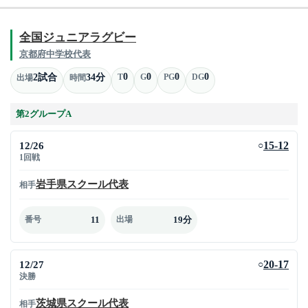
全国ジュニアラグビー
京都府中学校代表
0
0
0
0
2試合
34分
T
G
PG
DG
出場
時間
第2グループA
12/26
15-12
○
1回戦
岩手県スクール代表
相手
11
19分
番号
出場
12/27
20-17
○
決勝
茨城県スクール代表
相手