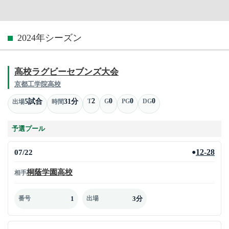
2024年シーズン
高校ラグビーセブンズ大会
京都工学院高校
2
0
0
0
5試合
31分
T
G
PG
DG
出場
時間
予選プール
07/22
12-28
●
桐蔭学園高校
相手
1
3分
番号
出場