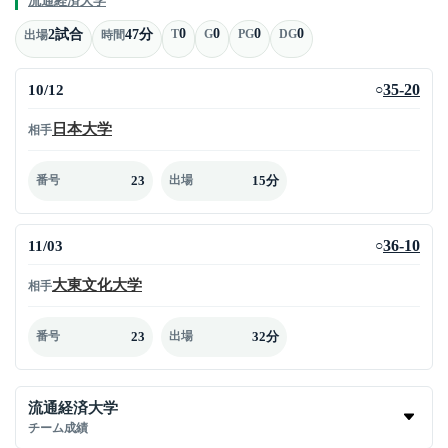
流通経済大学
0
0
0
0
2試合
47分
T
G
PG
DG
出場
時間
10/12
35-20
○
日本大学
相手
23
15分
番号
出場
11/03
36-10
○
大東文化大学
相手
23
32分
番号
出場
流通経済大学
チーム成績