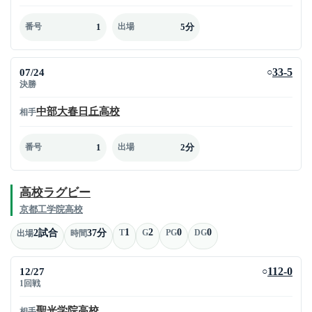
1
5分
番号
出場
07/24
33-5
○
決勝
中部大春日丘高校
相手
1
2分
番号
出場
高校ラグビー
京都工学院高校
1
2
0
0
2試合
37分
T
G
PG
DG
出場
時間
12/27
112-0
○
1回戦
聖光学院高校
相手