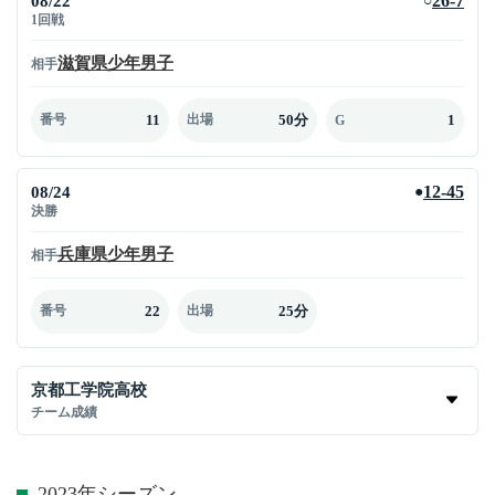
08/22
26-7
○
1回戦
滋賀県少年男子
相手
11
50分
1
番号
出場
G
08/24
12-45
●
決勝
兵庫県少年男子
相手
22
25分
番号
出場
京都工学院高校
チーム成績
2023年シーズン