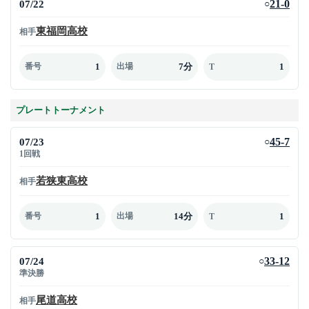
07/22
21-0
○
東福岡高校
相手
1
7分
1
番号
出場
T
プレートトーナメント
07/23
45-7
○
1回戦
若狭東高校
相手
1
14分
1
番号
出場
T
07/24
33-12
○
準決勝
尾道高校
相手