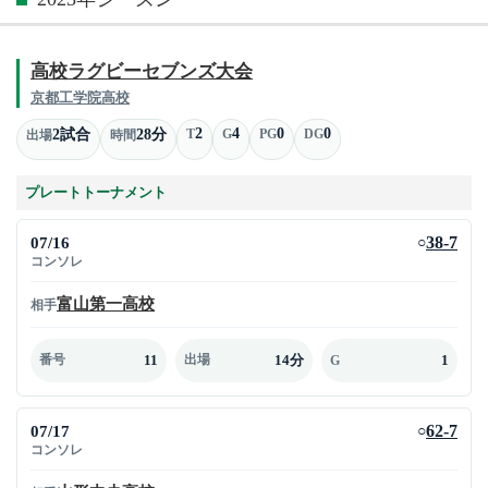
高校ラグビーセブンズ大会
京都工学院高校
2
4
0
0
2試合
28分
T
G
PG
DG
出場
時間
プレートトーナメント
07/16
38-7
○
コンソレ
富山第一高校
相手
11
14分
1
番号
出場
G
07/17
62-7
○
コンソレ