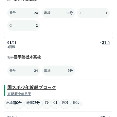
24
30分
1
番号
出場
T
2
G
01/01
21-5
○
3回戦
國學院栃木高校
相手
24
7分
番号
出場
国スポ少年近畿ブロック
京都府少年男子
0
1
0
0
2試合
75分
T
G
PG
DG
出場
時間