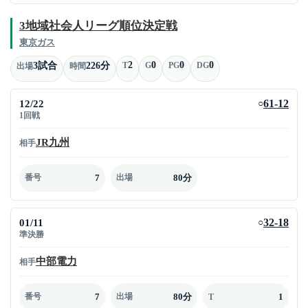
3地域社会人リーグ順位決定戦
東京ガス
2
0
0
0
3試合
226分
T
G
PG
DG
出場
時間
12/22
61-12
○
1回戦
JR九州
相手
7
80分
番号
出場
01/11
32-18
○
準決勝
中部電力
相手
7
80分
1
番号
出場
T