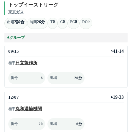
トップイーストリーグ
東京ガス
0
0
0
0
2試合
26分
T
G
PG
DG
出場
時間
Aグループ
09/15
41-14
○
日立製作所
相手
6
20分
番号
出場
12/07
19-33
●
丸和運輸機関
相手
20
6分
番号
出場