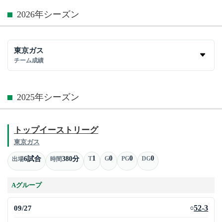
2026年シーズン
東京ガス
チーム成績
2025年シーズン
トップイーストリーグ
東京ガス
1
0
0
0
6試合
380分
T
G
PG
DG
出場
時間
Aグループ
09/27
52-3
○