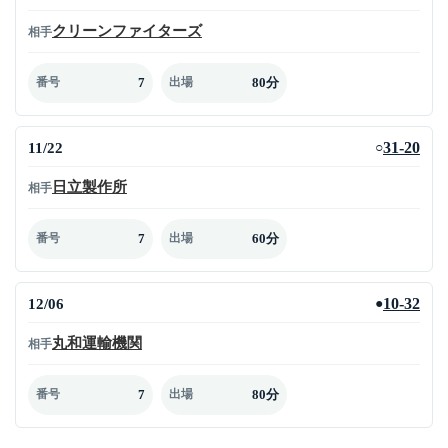
クリーンファイターズ
相手
7
80分
番号
出場
11/22
31-20
○
日立製作所
相手
7
60分
番号
出場
12/06
10-32
●
丸和運輸機関
相手
7
80分
番号
出場