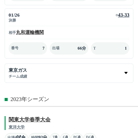
01/26
43-33
○
決勝
丸和運輸機関
相手
7
66分
1
番号
出場
T
東京ガス
チーム成績
2023年シーズン
関東大学春季大会
東洋大学
0
0
0
0
4試合
92分
T
G
PG
DG
出場
時間