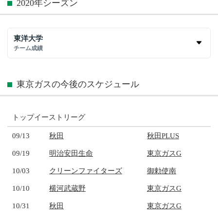
2020年シーズン
東洋大学
チーム成績
東京ガスの今後のスケジュール
トップイーストリーグ
09/13
秋田
秋田PLUS
09/19
明治安田生命
東京ガスG
10/03
クリーンファイターズ
御勅使南
10/10
横河武蔵野
東京ガスG
10/31
秋田
東京ガスG