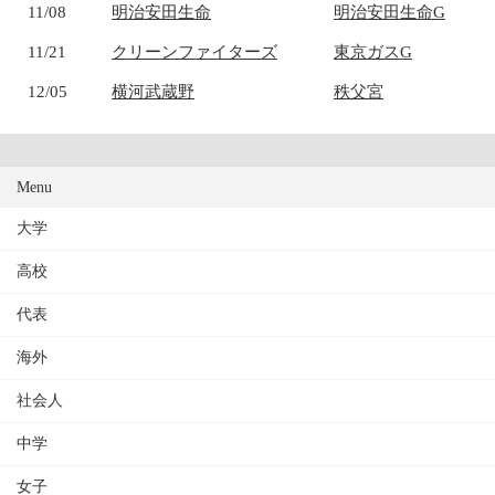
11/08
明治安田生命
明治安田生命G
11/21
クリーンファイターズ
東京ガスG
12/05
横河武蔵野
秩父宮
Menu
大学
高校
代表
海外
社会人
中学
女子