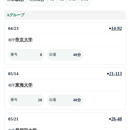
Aグループ
04/23
14-92
●
帝京大学
相手
8
40分
番号
出場
05/14
21-113
●
東海大学
相手
20
40分
番号
出場
05/21
26-48
●