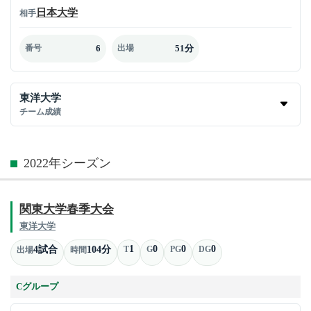
日本大学
相手
6
51分
番号
出場
東洋大学
チーム成績
2022年シーズン
関東大学春季大会
東洋大学
1
0
0
0
4試合
104分
T
G
PG
DG
出場
時間
Cグループ