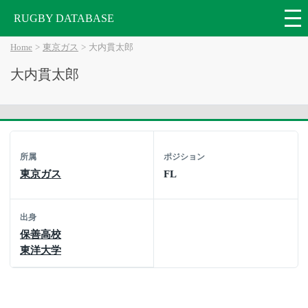
RUGBY DATABASE
Home
東京ガス
大内貫太郎
大内貫太郎
所属
ポジション
東京ガス
FL
出身
保善高校
東洋大学