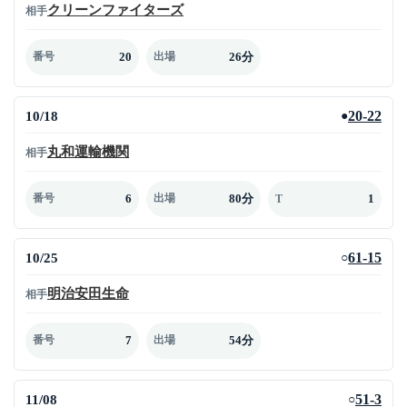
クリーンファイターズ
相手
20
26分
番号
出場
10/18
20-22
●
丸和運輸機関
相手
6
80分
1
番号
出場
T
10/25
61-15
○
明治安田生命
相手
7
54分
番号
出場
11/08
51-3
○