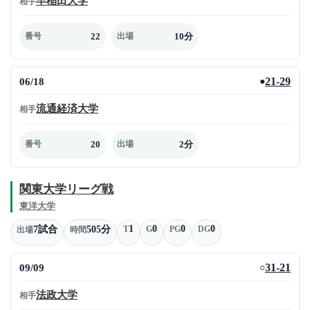
早稲田大学
相手
22
10分
番号
出場
06/18
21-29
●
流通経済大学
相手
20
2分
番号
出場
関東大学リーグ戦
東洋大学
1
0
0
0
7試合
505分
T
G
PG
DG
出場
時間
09/09
31-21
○
法政大学
相手