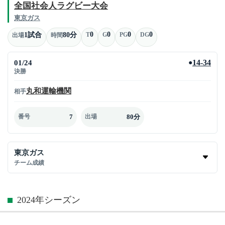
全国社会人ラグビー大会
東京ガス
0
0
0
0
1試合
80分
T
G
PG
DG
出場
時間
01/24
14-34
●
決勝
丸和運輸機関
相手
7
80分
番号
出場
東京ガス
チーム成績
2024年シーズン