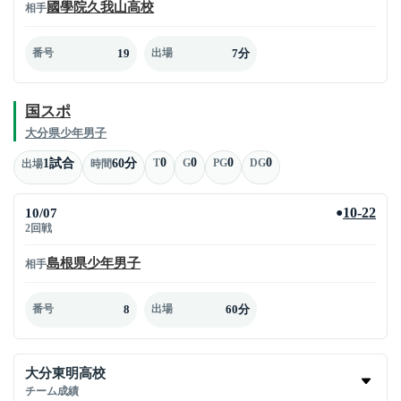
國學院久我山高校
相手
19
7分
番号
出場
国スポ
大分県少年男子
0
0
0
0
1試合
60分
T
G
PG
DG
出場
時間
10/07
10-22
●
2回戦
島根県少年男子
相手
8
60分
番号
出場
大分東明高校
チーム成績