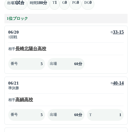
1
0
0
0
3試合
180分
T
G
PG
DG
出場
時間
1位ブロック
06/20
33-15
○
1回戦
長崎北陽台高校
相手
5
60分
番号
出場
06/21
40-14
○
準決勝
高鍋高校
相手
5
60分
1
番号
出場
T