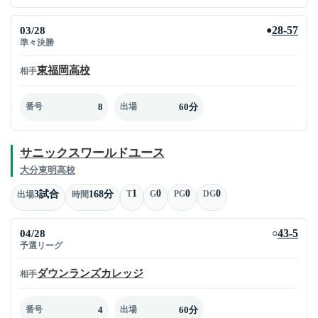
03/28
28-57
●
準々決勝
東福岡高校
相手
8
60分
番号
出場
サニックスワールドユース
大分東明高校
1
0
0
0
3試合
168分
T
G
PG
DG
出場
時間
04/28
43-5
○
予選リーグ
ダウンランズカレッジ
相手
4
60分
番号
出場