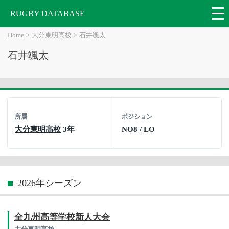
RUGBY DATABASE
Home
大分東明高校
石井颯太
石井颯太
所属
ポジション
大分東明高校
3年
NO8 / LO
2026年シーズン
全九州高等学校新人大会