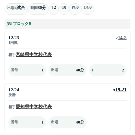
2
0
0
0
2試合
80分
T
G
PG
DG
出場
時間
第1ブロックB
12/23
14-5
○
1回戦
宮崎県中学校代表
相手
1
40分
2
番号
出場
T
12/24
19-21
●
決勝
愛知県中学校代表
相手
1
40分
番号
出場