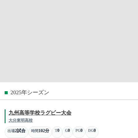
2025年シーズン
九州高等学校ラグビー大会
大分東明高校
0
0
0
0
2試合
102分
T
G
PG
DG
出場
時間