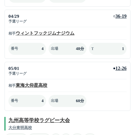
04/29
36-19
○
予選リーグ
ウィントフックジムナジウム
相手
4
48分
1
番号
出場
T
05/01
12-26
●
予選リーグ
東海大仰星高校
相手
4
60分
番号
出場
九州高等学校ラグビー大会
大分東明高校