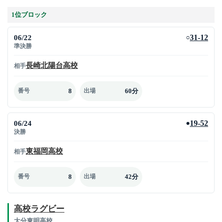
1位ブロック
06/22
31-12
○
準決勝
長崎北陽台高校
相手
8
60分
番号
出場
06/24
19-52
●
決勝
東福岡高校
相手
8
42分
番号
出場
高校ラグビー
大分東明高校