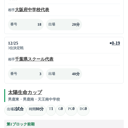
大阪府中学校代表
相手
18
20分
番号
出場
12/25
0-19
●
3位決定戦
千葉県スクール代表
相手
3
40分
番号
出場
太陽生命カップ
男鹿東・男鹿南・天王南中学校
1
0
0
0
2試合
80分
T
G
PG
DG
出場
時間
第1ブロック前期