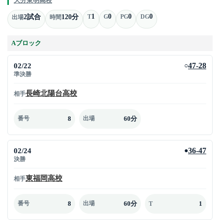
大分東明高校
1
0
0
0
2試合
120分
T
G
PG
DG
出場
時間
Aブロック
02/22
47-28
○
準決勝
長崎北陽台高校
相手
8
60分
番号
出場
02/24
36-47
●
決勝
東福岡高校
相手
8
60分
1
番号
出場
T