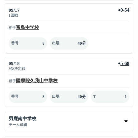
09/17
0-54
●
1回戦
富島中学校
相手
8
40分
番号
出場
09/18
5-68
●
3位決定戦
國學院久我山中学校
相手
8
40分
1
番号
出場
T
男鹿南中学校
チーム成績