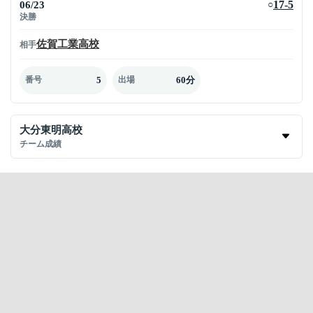
06/23
17-5
○
決勝
佐賀工業高校
相手
5
60分
番号
出場
大分東明高校
チーム成績