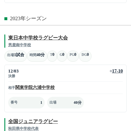
2023年シーズン
東日本中学校ラグビー大会
男鹿南中学校
0
0
0
0
1試合
40分
T
G
PG
DG
出場
時間
12/03
17-10
○
決勝
関東学院六浦中学校
相手
1
40分
番号
出場
全国ジュニアラグビー
秋田県中学校代表