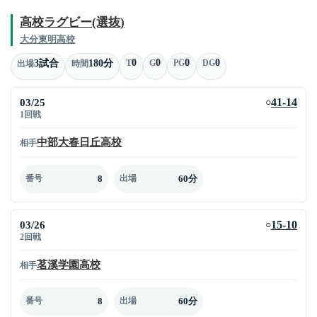
高校ラグビー(選抜)
大分東明高校
0
0
0
0
3試合
180分
T
G
PG
DG
出場
時間
03/25
41-14
○
1回戦
中部大春日丘高校
相手
8
60分
番号
出場
03/26
15-10
○
2回戦
茗溪学園高校
相手
8
60分
番号
出場