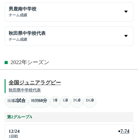
男鹿南中学校
チーム成績
秋田県中学校代表
チーム成績
2022年シーズン
全国ジュニアラグビー
秋田県中学校代表
0
0
0
0
2試合
60分
T
G
PG
DG
出場
時間
第2グループA
12/24
7-74
●
1回戦