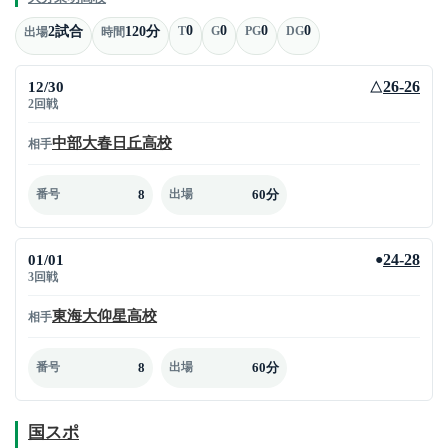
0
0
0
0
2試合
120分
T
G
PG
DG
出場
時間
12/30
26-26
△
2回戦
中部大春日丘高校
相手
8
60分
番号
出場
01/01
24-28
●
3回戦
東海大仰星高校
相手
8
60分
番号
出場
国スポ