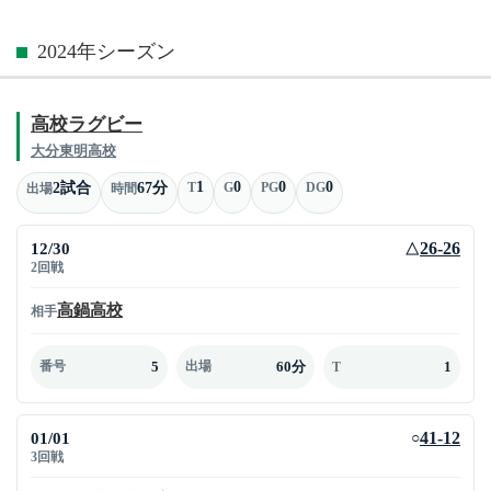
2024年シーズン
高校ラグビー
大分東明高校
1
0
0
0
2試合
67分
T
G
PG
DG
出場
時間
12/30
26-26
△
2回戦
高鍋高校
相手
5
60分
1
番号
出場
T
01/01
41-12
○
3回戦