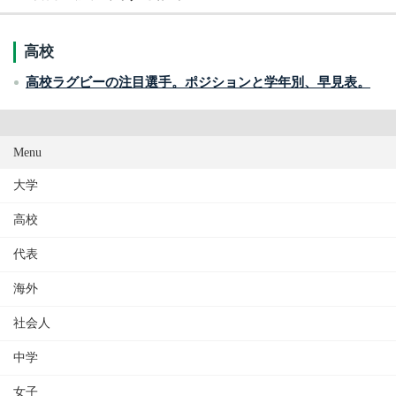
高校
高校ラグビーの注目選手。ポジションと学年別、早見表。
Menu
大学
高校
代表
海外
社会人
中学
女子