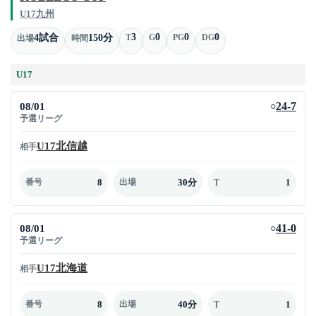
U17九州
3
0
0
0
4試合
150分
T
G
PG
DG
出場
時間
U17
08/01
24-7
○
予選リーグ
U17北信越
相手
8
30分
1
番号
出場
T
08/01
41-0
○
予選リーグ
U17北海道
相手
8
40分
1
番号
出場
T