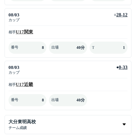
08/03
28-12
○
カップ
U17関東
相手
8
40分
1
番号
出場
T
08/03
0-33
●
カップ
U17近畿
相手
8
40分
番号
出場
大分東明高校
チーム成績