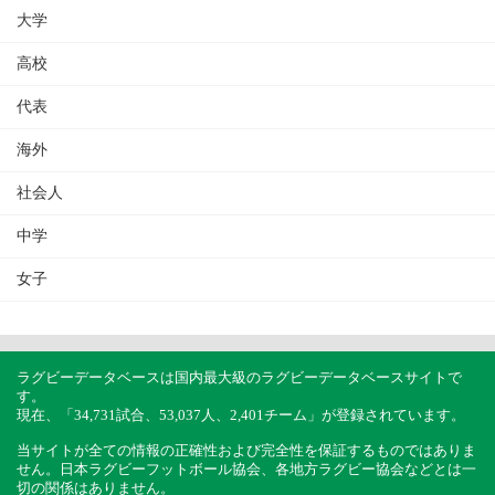
大学
高校
代表
海外
社会人
中学
女子
ラグビーデータベースは国内最大級のラグビーデータベースサイトで
す。
現在、「34,731試合、53,037人、2,401チーム」が登録されています。
当サイトが全ての情報の正確性および完全性を保証するものではありま
せん。日本ラグビーフットボール協会、各地方ラグビー協会などとは一
切の関係はありません。