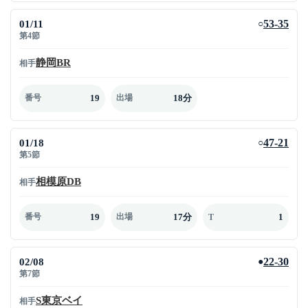
01/11
53-35
○
第4節
静岡BR
相手
19
18分
番号
出場
01/18
47-21
○
第5節
相模原DB
相手
19
17分
1
番号
出場
T
02/08
22-30
●
第7節
S東京ベイ
相手