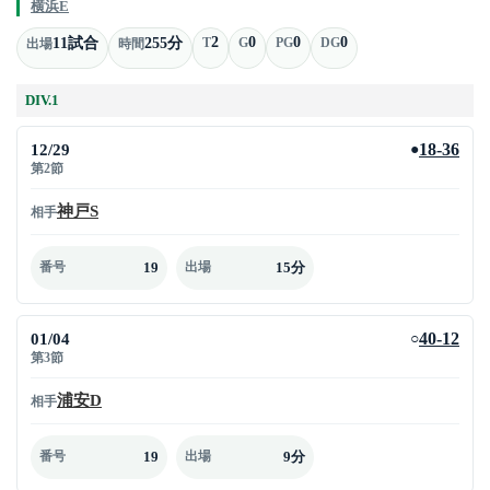
横浜E
2
0
0
0
11試合
255分
T
G
PG
DG
出場
時間
DIV.1
12/29
18-36
●
第2節
神戸S
相手
19
15分
番号
出場
01/04
40-12
○
第3節
浦安D
相手
19
9分
番号
出場