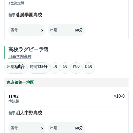
3位決定戦
茗溪学園高校
相手
5
60分
番号
出場
高校ラグビー予選
目黒学院高校
0
0
0
0
2試合
135分
T
G
PG
DG
出場
時間
東京都第一地区
11/02
10-0
○
準決勝
明大中野高校
相手
5
60分
番号
出場