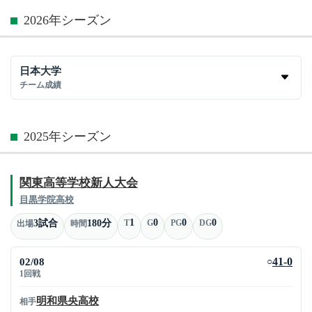
2026年シーズン
日本大学
チーム成績
2025年シーズン
関東高等学校新人大会
目黒学院高校
1
0
0
0
3試合
180分
T
G
PG
DG
出場
時間
02/08
41-0
○
1回戦
明和県央高校
相手