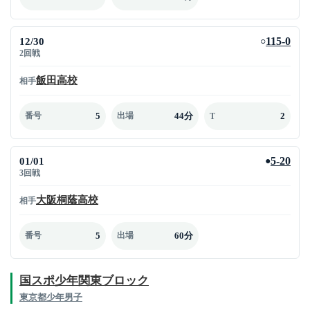
12/30
115-0
○
2回戦
飯田高校
相手
5
44分
2
番号
出場
T
01/01
5-20
●
3回戦
大阪桐蔭高校
相手
5
60分
番号
出場
国スポ少年関東ブロック
東京都少年男子