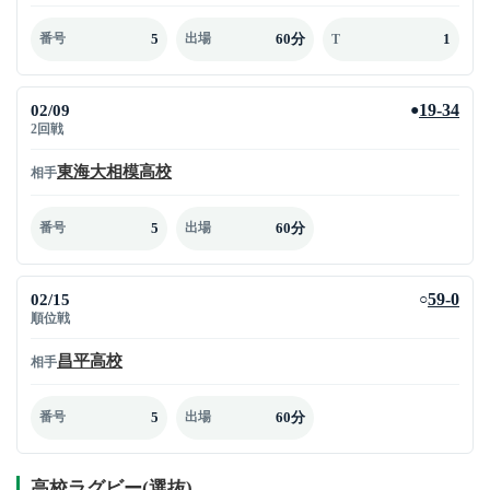
5
60分
1
番号
出場
T
02/09
19-34
●
2回戦
東海大相模高校
相手
5
60分
番号
出場
02/15
59-0
○
順位戦
昌平高校
相手
5
60分
番号
出場
高校ラグビー(選抜)