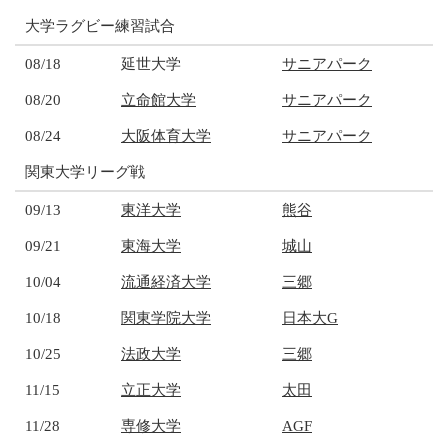
大学ラグビー練習試合
08/18
延世大学
サニアパーク
08/20
立命館大学
サニアパーク
08/24
大阪体育大学
サニアパーク
関東大学リーグ戦
09/13
東洋大学
熊谷
09/21
東海大学
城山
10/04
流通経済大学
三郷
10/18
関東学院大学
日本大G
10/25
法政大学
三郷
11/15
立正大学
太田
11/28
専修大学
AGF