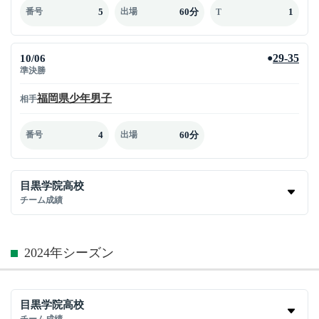
5
60分
1
番号
出場
T
10/06
29-35
●
準決勝
福岡県少年男子
相手
4
60分
番号
出場
目黒学院高校
チーム成績
2024年シーズン
目黒学院高校
チーム成績