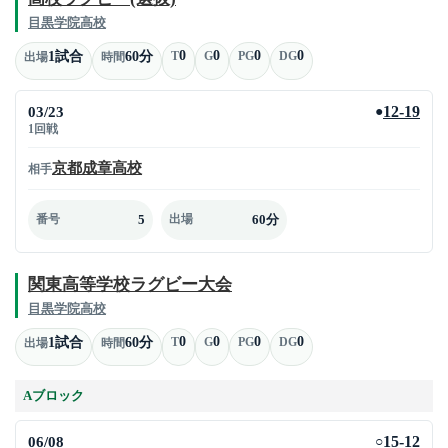
目黒学院高校
0
0
0
0
1試合
60分
T
G
PG
DG
出場
時間
03/23
12-19
●
1回戦
京都成章高校
相手
5
60分
番号
出場
関東高等学校ラグビー大会
目黒学院高校
0
0
0
0
1試合
60分
T
G
PG
DG
出場
時間
Aブロック
06/08
15-12
○