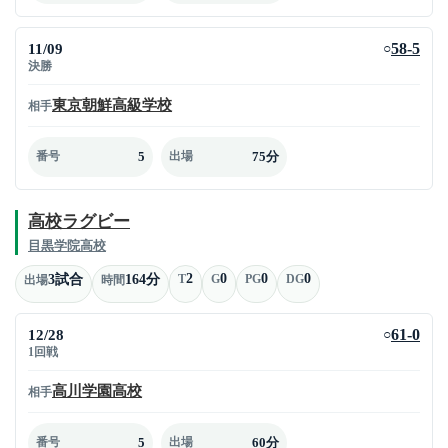
11/09
58-5
○
決勝
東京朝鮮高級学校
相手
5
75分
番号
出場
高校ラグビー
目黒学院高校
2
0
0
0
3試合
164分
T
G
PG
DG
出場
時間
12/28
61-0
○
1回戦
高川学園高校
相手
5
60分
番号
出場