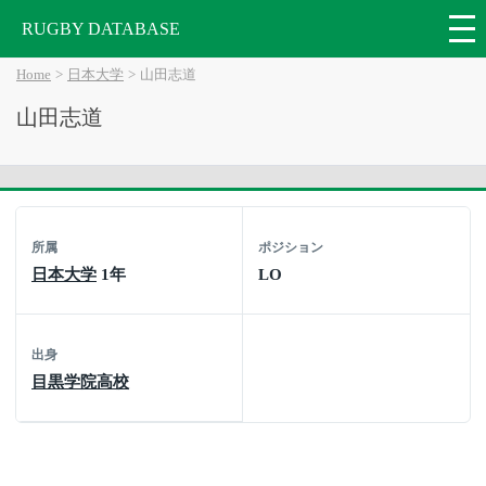
RUGBY DATABASE
Home
日本大学
山田志道
山田志道
所属
ポジション
日本大学
1年
LO
出身
目黒学院高校