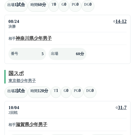
0
0
0
0
1試合
60分
T
G
PG
DG
出場
時間
08/24
14-12
○
決勝
神奈川県少年男子
相手
5
60分
番号
出場
国スポ
東京都少年男子
1
0
0
0
2試合
120分
T
G
PG
DG
出場
時間
10/04
31-7
○
2回戦
滋賀県少年男子
相手