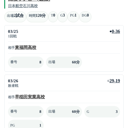
日本航空石川高校
0
3
1
0
2試合
120分
T
G
PG
DG
出場
時間
03/25
0-36
●
1回戦
東福岡高校
相手
8
60分
番号
出場
03/26
29-19
○
敗者戦
早稲田実業高校
相手
8
60分
3
番号
出場
G
1
PG