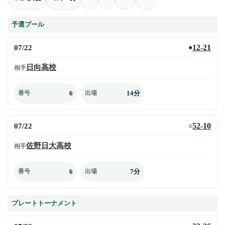
予選プール
07/22
12-21
●
日向高校
相手
6
14分
番号
出場
07/22
52-10
○
佐野日大高校
相手
6
7分
番号
出場
プレートトーナメント