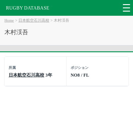
RUGBY DATABASE
Home
日本航空石川高校
木村渓吾
木村渓吾
所属
ポジション
日本航空石川高校
3年
NO8 / FL