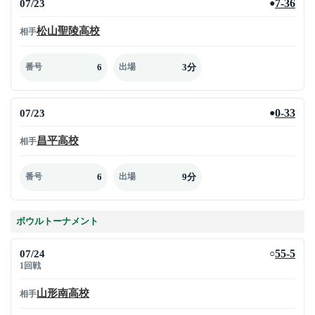
07/23
7-36
●
松山聖陵高校
相手
6
3分
番号
出場
07/23
0-33
●
昌平高校
相手
6
9分
番号
出場
ボウルトーナメント
07/24
55-5
○
1回戦
山形南高校
相手