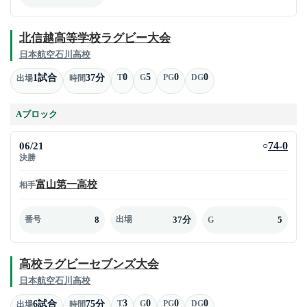
北信越高等学校ラグビー大会
日本航空石川高校
0
5
0
0
1試合
37分
T
G
PG
DG
出場
時間
Aブロック
06/21
74-0
○
決勝
富山第一高校
相手
8
37分
5
番号
出場
G
高校ラグビーセブンズ大会
日本航空石川高校
3
0
0
0
6試合
75分
T
G
PG
DG
出場
時間