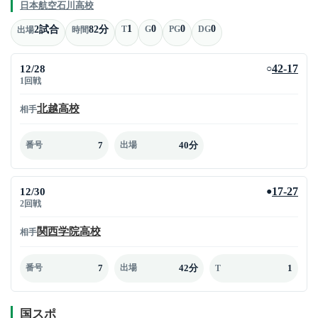
日本航空石川高校
1
0
0
0
2試合
82分
T
G
PG
DG
出場
時間
12/28
42-17
○
1回戦
北越高校
相手
7
40分
番号
出場
12/30
17-27
●
2回戦
関西学院高校
相手
7
42分
1
番号
出場
T
国スポ