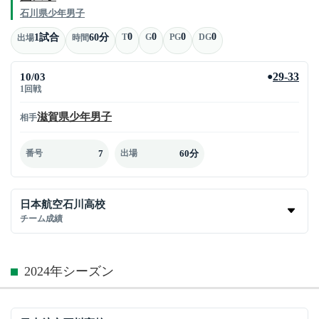
石川県少年男子
0
0
0
0
1試合
60分
T
G
PG
DG
出場
時間
10/03
29-33
●
1回戦
滋賀県少年男子
相手
7
60分
番号
出場
日本航空石川高校
チーム成績
2024年シーズン