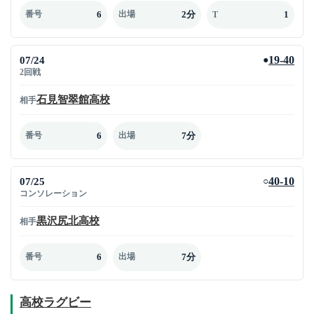
6
2分
1
番号
出場
T
07/24
19-40
●
2回戦
石見智翠館高校
相手
6
7分
番号
出場
07/25
40-10
○
コンソレーション
黒沢尻北高校
相手
6
7分
番号
出場
高校ラグビー