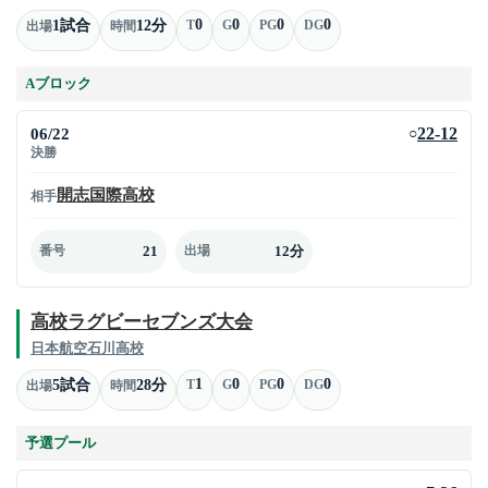
0
0
0
0
1試合
12分
T
G
PG
DG
出場
時間
Aブロック
06/22
22-12
○
決勝
開志国際高校
相手
21
12分
番号
出場
高校ラグビーセブンズ大会
日本航空石川高校
1
0
0
0
5試合
28分
T
G
PG
DG
出場
時間
予選プール