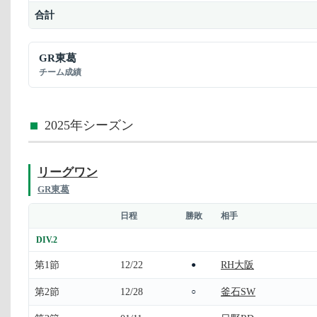
合計
GR東葛
チーム成績
2025年シーズン
リーグワン
GR東葛
日程
勝敗
相手
DIV.2
第1節
12/22
RH大阪
●
第2節
12/28
釜石SW
○