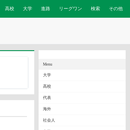
高校
大学
進路
リーグワン
検索
その他
Menu
大学
高校
代表
海外
社会人