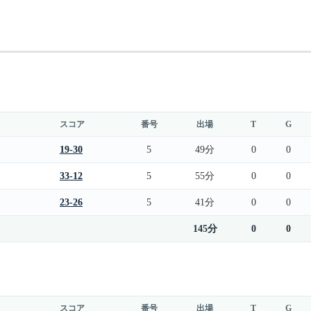
スコア
番号
出場
T
G
19-30
5
49分
0
0
33-12
5
55分
0
0
23-26
5
41分
0
0
145分
0
0
スコア
番号
出場
T
G