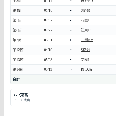
第3節
01/11
日野RD
○
第4節
01/18
S愛知
●
第5節
02/02
花園L
●
第6節
02/22
江東BS
○
第7節
03/01
九州KV
○
第12節
04/19
S愛知
○
第13節
05/03
花園L
●
第14節
05/11
RH大阪
○
合計
GR東葛
チーム成績