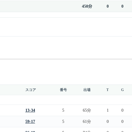
450分
0
0
スコア
番号
出場
T
G
13-34
5
65分
1
0
59-17
5
61分
0
0