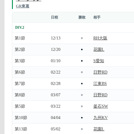
GR東葛
日程
勝敗
相手
DIV.2
第1節
12/13
RH大阪
○
第2節
12/20
花園L
●
第3節
01/10
S愛知
●
第6節
02/22
日野RD
○
第7節
02/28
江東BS
●
第8節
03/07
日野RD
○
第5節
03/22
釜石SW
○
第10節
04/04
九州KV
●
第13節
05/02
花園L
○