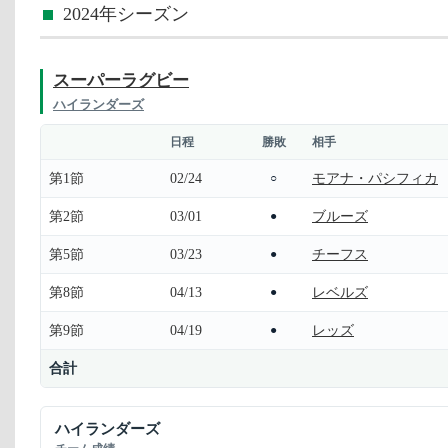
2024年シーズン
スーパーラグビー
ハイランダーズ
日程
勝敗
相手
第1節
02/24
モアナ・パシフィカ
○
第2節
03/01
ブルーズ
●
第5節
03/23
チーフス
●
第8節
04/13
レベルズ
●
第9節
04/19
レッズ
●
合計
ハイランダーズ