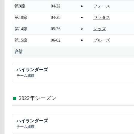
第9節
04/22
フォース
●
第10節
04/28
ワラタス
●
第14節
05/26
レッズ
○
第15節
06/02
ブルーズ
●
合計
ハイランダーズ
チーム成績
2022年シーズン
ハイランダーズ
チーム成績