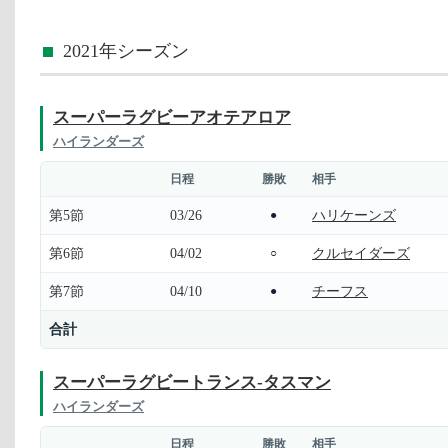
2021年シーズン
スーパーラグビーアオテアロア
ハイランダーズ
日程
勝敗
相手
第5節
03/26
ハリケーンズ
●
第6節
04/02
クルセイダーズ
○
第7節
04/10
チーフス
●
合計
スーパーラグビートランス-タスマン
ハイランダーズ
日程
勝敗
相手