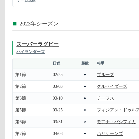
チーム成績
2023年シーズン
スーパーラグビー
ハイランダーズ
日程
勝敗
相手
第1節
02/25
ブルーズ
●
第2節
03/03
クルセイダーズ
●
第3節
03/10
チーフス
●
第5節
03/25
フィジアン・ドゥル
○
第6節
03/31
モアナ・パシフィカ
○
第7節
04/08
ハリケーンズ
●