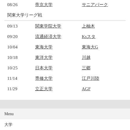
08/26
帝京大学
サニアパーク
関東大学リーグ戦
09/13
関東学院大学
上柚木
09/20
流通経済大学
Ksスタ
10/04
東海大学
東海大G
10/18
東洋大学
川越
10/25
日本大学
三郷
11/14
専修大学
江戸川陸
11/29
立正大学
AGF
Menu
大学