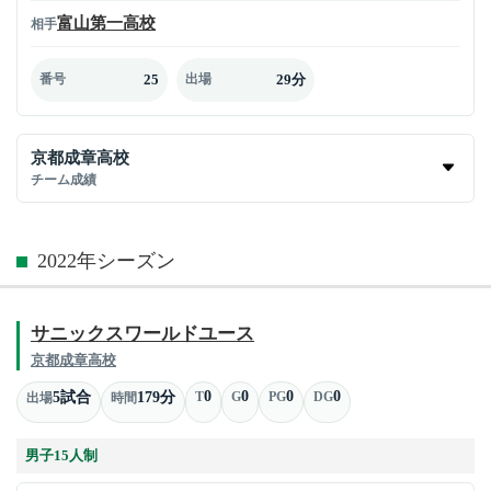
富山第一高校
相手
25
29分
番号
出場
京都成章高校
チーム成績
2022年シーズン
サニックスワールドユース
京都成章高校
0
0
0
0
5試合
179分
T
G
PG
DG
出場
時間
男子15人制