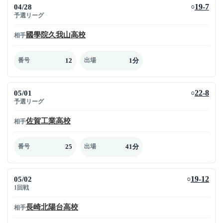
04/28
19-7
○
予選リーグ
國學院久我山高校
相手
12
1分
番号
出場
05/01
22-8
○
予選リーグ
佐賀工業高校
相手
25
41分
番号
出場
05/02
19-12
○
1回戦
長崎北陽台高校
相手