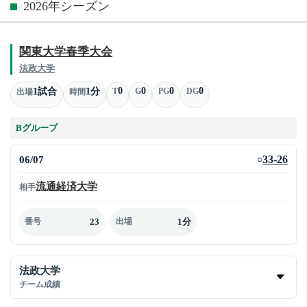
2026年シーズン
関東大学春季大会
法政大学
0
0
0
0
1試合
1分
T
G
PG
DG
出場
時間
Bグループ
06/07
33-26
○
流通経済大学
相手
23
1分
番号
出場
法政大学
チーム成績