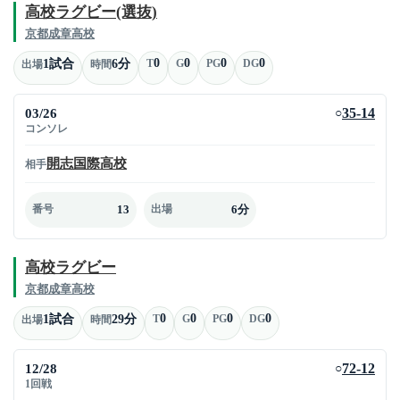
高校ラグビー(選抜)
京都成章高校
0
0
0
0
1試合
6分
T
G
PG
DG
出場
時間
03/26
35-14
○
コンソレ
開志国際高校
相手
13
6分
番号
出場
高校ラグビー
京都成章高校
0
0
0
0
1試合
29分
T
G
PG
DG
出場
時間
12/28
72-12
○
1回戦