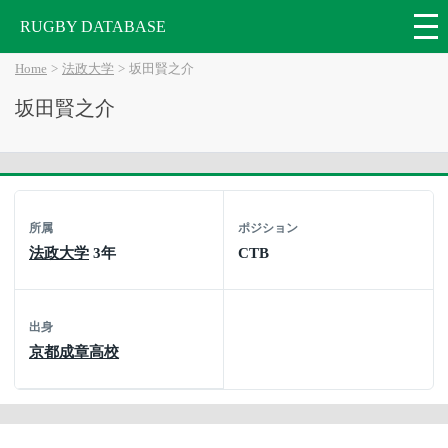
RUGBY DATABASE
Home
法政大学
坂田賢之介
坂田賢之介
所属
ポジション
法政大学
3年
CTB
出身
京都成章高校