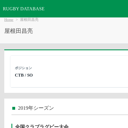
RUGBY DATABASE
Home
屋根田昌亮
屋根田昌亮
ポジション
CTB / SO
2019年シーズン
全国クラブラグビー大会