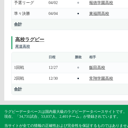
予選リーグ
04/02
報徳学園高校
○
準々決勝
04/04
東福岡高校
●
合計
高校ラグビー
尾道高校
日程
勝敗
相手
1回戦
12/27
飯田高校
○
2回戦
12/30
常翔学園高校
●
合計
ラグビーデータベースは国内最大級のラグビーデータベースサイトです。
現在、「34,731試合、53,037人、2,401チーム」が登録されています。
当サイトが全ての情報の正確性および完全性を保証するものではありませ