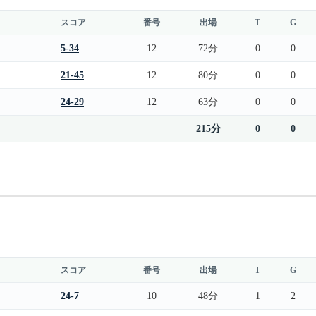
スコア
番号
出場
T
G
5-34
12
72分
0
0
21-45
12
80分
0
0
24-29
12
63分
0
0
215分
0
0
スコア
番号
出場
T
G
24-7
10
48分
1
2