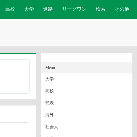
高校
大学
進路
リーグワン
検索
その他
Menu
大学
高校
代表
海外
社会人