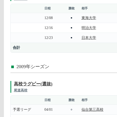
日程
勝敗
相手
12/08
東海大学
●
12/16
明治大学
●
12/23
日本大学
●
合計
2009年シーズン
高校ラグビー(選抜)
尾道高校
日程
勝敗
相手
予選リーグ
04/01
仙台第三高校
○