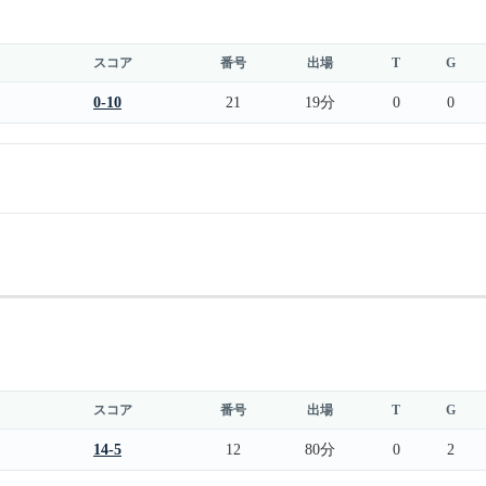
スコア
番号
出場
T
G
0-10
21
19分
0
0
スコア
番号
出場
T
G
14-5
12
80分
0
2