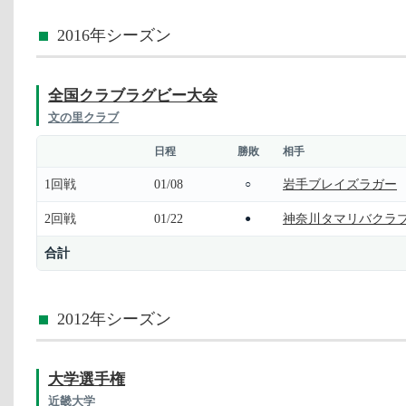
2016年シーズン
全国クラブラグビー大会
文の里クラブ
日程
勝敗
相手
1回戦
01/08
岩手ブレイズラガー
○
2回戦
01/22
神奈川タマリバクラ
●
合計
2012年シーズン
大学選手権
近畿大学