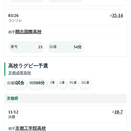
03/26
35-14
○
コンソレ
開志国際高校
相手
23
54分
番号
出場
高校ラグビー予選
京都成章高校
0
0
0
0
1試合
60分
T
G
PG
DG
出場
時間
京都府
11/12
10-7
○
決勝
京都工学院高校
相手