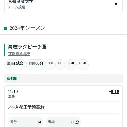
京都産業大学
チーム成績
2024年シーズン
高校ラグビー予選
京都成章高校
0
0
0
0
1試合
60分
T
G
PG
DG
出場
時間
京都府
11/10
8-10
●
決勝
京都工学院高校
相手
14
60分
番号
出場