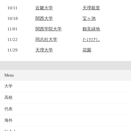
10/11
近畿大学
天理親里
10/18
関西大学
宝ヶ池
11/01
関西学院大学
鶴見緑地
11/22
同志社大学
たけびし
11/29
天理大学
花園
Menu
大学
高校
代表
海外