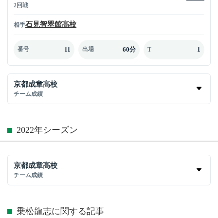
2回戦
石見智翠館高校
相手
11
60分
1
番号
出場
T
京都成章高校
チーム成績
2022年シーズン
京都成章高校
チーム成績
乗松龍志に関する記事