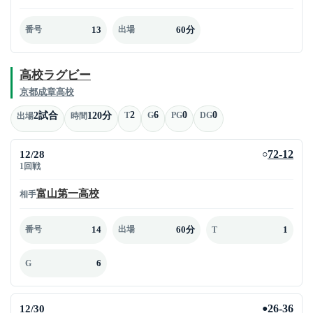
13
60分
番号
出場
高校ラグビー
京都成章高校
2
6
0
0
2試合
120分
T
G
PG
DG
出場
時間
12/28
72-12
○
1回戦
富山第一高校
相手
14
60分
1
番号
出場
T
6
G
12/30
26-36
●