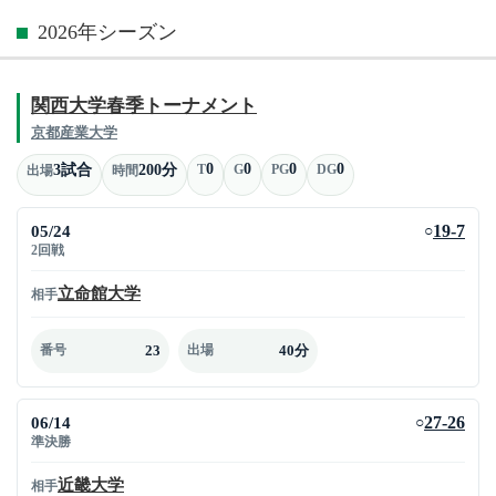
2026年シーズン
関西大学春季トーナメント
京都産業大学
0
0
0
0
3試合
200分
T
G
PG
DG
出場
時間
05/24
19-7
○
2回戦
立命館大学
相手
23
40分
番号
出場
06/14
27-26
○
準決勝
近畿大学
相手