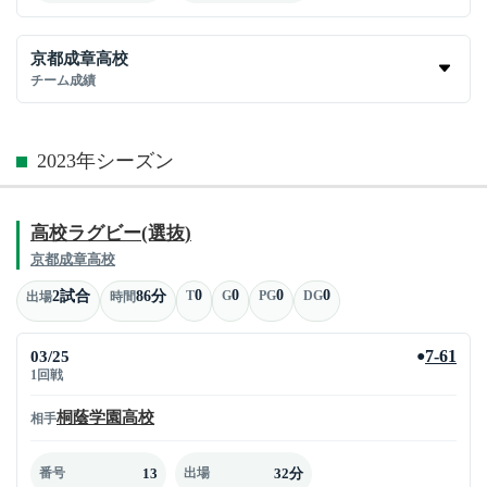
京都成章高校
チーム成績
2023年シーズン
高校ラグビー(選抜)
京都成章高校
0
0
0
0
2試合
86分
T
G
PG
DG
出場
時間
03/25
7-61
●
1回戦
桐蔭学園高校
相手
13
32分
番号
出場