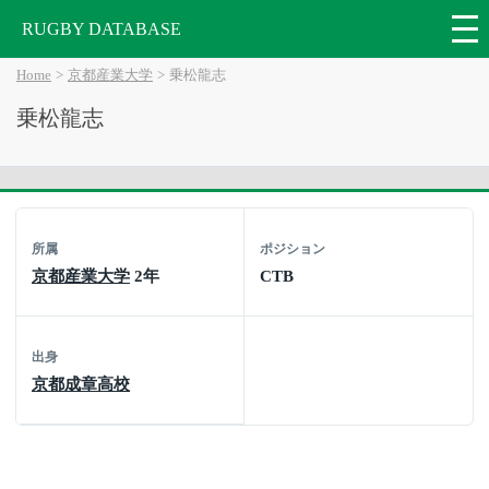
RUGBY DATABASE
Home
京都産業大学
乗松龍志
乗松龍志
所属
ポジション
京都産業大学
2年
CTB
出身
京都成章高校