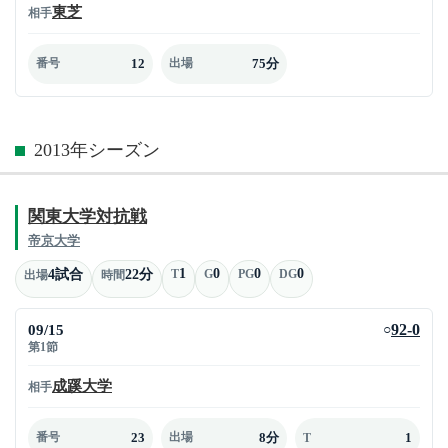
東芝
相手
12
75分
番号
出場
2013年シーズン
関東大学対抗戦
帝京大学
1
0
0
0
4試合
22分
T
G
PG
DG
出場
時間
09/15
92-0
○
第1節
成蹊大学
相手
23
8分
1
番号
出場
T