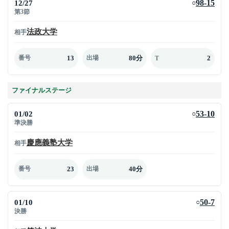
12/27
98-15
○
第3節
法政大学
相手
13
80分
2
番号
出場
T
ファイナルステージ
01/02
53-10
○
準決勝
慶應義塾大学
相手
23
40分
番号
出場
01/10
50-7
○
決勝