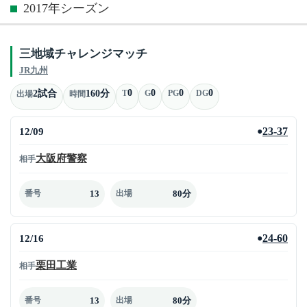
2017年シーズン
三地域チャレンジマッチ
JR九州
0
0
0
0
2試合
160分
T
G
PG
DG
出場
時間
12/09
23-37
●
大阪府警察
相手
13
80分
番号
出場
12/16
24-60
●
栗田工業
相手
13
80分
番号
出場