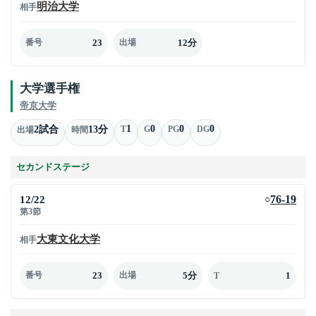
明治大学
相手
23
12分
番号
出場
大学選手権
帝京大学
1
0
0
0
2試合
13分
T
G
PG
DG
出場
時間
セカンドステージ
12/22
76-19
○
第3節
大東文化大学
相手
23
5分
1
番号
出場
T