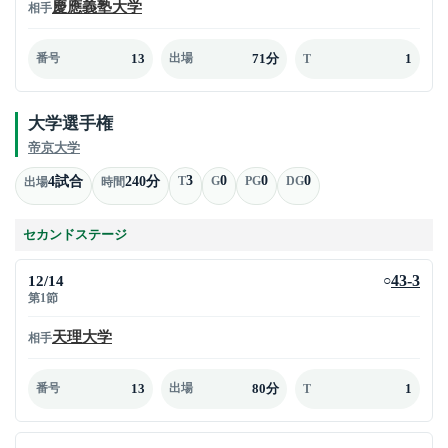
慶應義塾大学
相手
13
71分
1
番号
出場
T
大学選手権
帝京大学
3
0
0
0
4試合
240分
T
G
PG
DG
出場
時間
セカンドステージ
12/14
43-3
○
第1節
天理大学
相手
13
80分
1
番号
出場
T