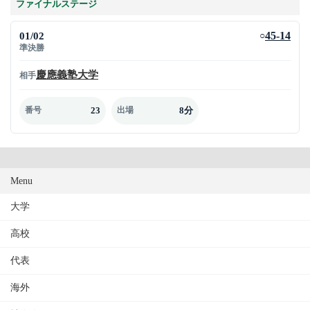
ファイナルステージ
01/02
45-14
○
準決勝
慶應義塾大学
相手
23
8分
番号
出場
Menu
大学
高校
代表
海外