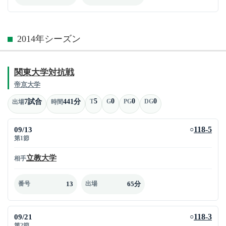
2014年シーズン
関東大学対抗戦
帝京大学
5
0
0
0
7試合
441分
T
G
PG
DG
出場
時間
09/13
118-5
○
第1節
立教大学
相手
13
65分
番号
出場
09/21
118-3
○
第2節