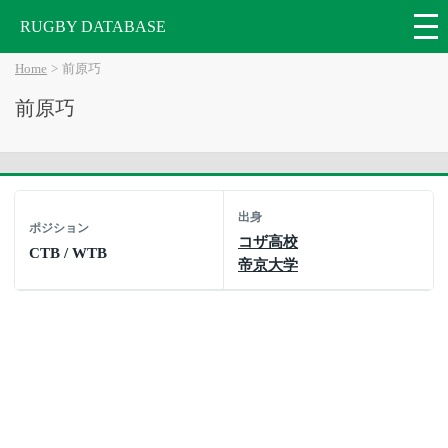
RUGBY DATABASE
Home
前原巧
前原巧
出身
ポジション
コザ高校
CTB / WTB
帝京大学