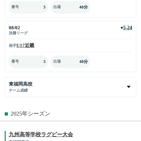
5
40分
番号
出場
08/02
5-24
●
決勝リーグ
U17近畿
相手
5
40分
番号
出場
東福岡高校
チーム成績
2025年シーズン
九州高等学校ラグビー大会