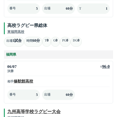
5
60分
1
番号
出場
T
高校ラグビー県総体
東福岡高校
0
0
0
0
1試合
60分
T
G
PG
DG
出場
時間
福岡県
06/07
96-0
○
決勝
修猷館高校
相手
5
60分
番号
出場
九州高等学校ラグビー大会