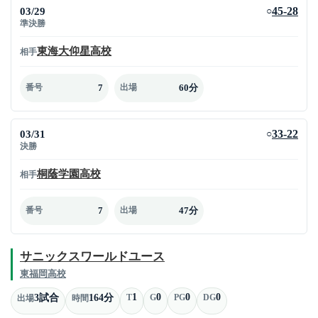
03/29
45-28
○
準決勝
東海大仰星高校
相手
7
60分
番号
出場
03/31
33-22
○
決勝
桐蔭学園高校
相手
7
47分
番号
出場
サニックスワールドユース
東福岡高校
1
0
0
0
3試合
164分
T
G
PG
DG
出場
時間