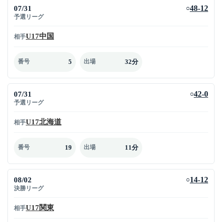
07/31
48-12
○
予選リーグ
U17中国
相手
5
32分
番号
出場
07/31
42-0
○
予選リーグ
U17北海道
相手
19
11分
番号
出場
08/02
14-12
○
決勝リーグ
U17関東
相手