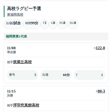
高校ラグビー予選
東福岡高校
1
0
0
0
2試合
99分
T
G
PG
DG
出場
時間
福岡県第1代表
11/08
122-0
○
準決勝
筑紫丘高校
相手
5
60分
1
番号
出場
T
11/15
80-3
○
決勝
浮羽究真館高校
相手