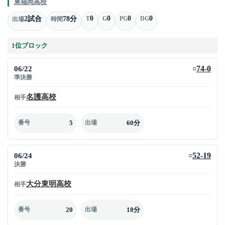
東福岡高校
0
0
0
0
2試合
78分
T
G
PG
DG
出場
時間
1位ブロック
06/22
74-0
○
準決勝
名護高校
相手
5
60分
番号
出場
06/24
52-19
○
決勝
大分東明高校
相手
20
18分
番号
出場