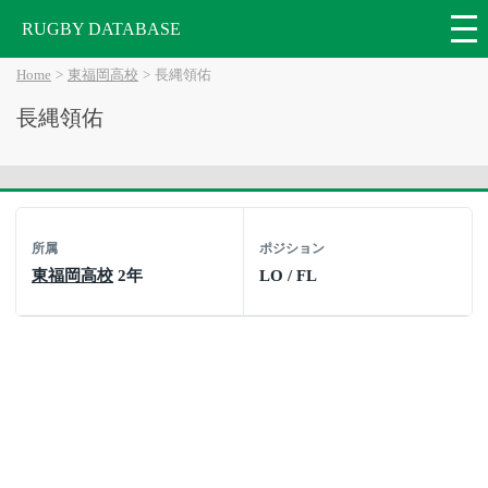
RUGBY DATABASE
Home
東福岡高校
長縄領佑
長縄領佑
所属
ポジション
東福岡高校
2年
LO / FL