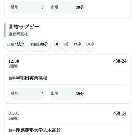
5
39分
番号
出場
高校ラグビー
東福岡高校
0
0
0
0
4試合
199分
T
G
PG
DG
出場
時間
12/30
38-24
○
2回戦
早稲田実業高校
相手
5
39分
番号
出場
01/01
69-14
○
3回戦
慶應義塾大学志木高校
相手