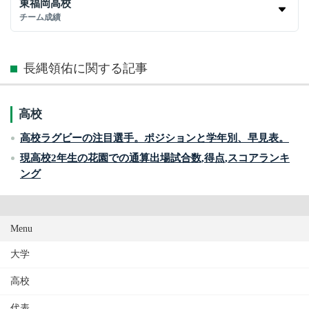
東福岡高校
チーム成績
長縄領佑に関する記事
高校
高校ラグビーの注目選手。ポジションと学年別、早見表。
現高校2年生の花園での通算出場試合数,得点,スコアランキ
ング
Menu
大学
高校
代表