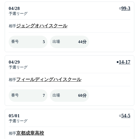
04/28
99-3
○
予選リーグ
ジェングオハイスクール
相手
5
44分
番号
出場
04/29
14-17
●
予選リーグ
フィールディングハイスクール
相手
7
60分
番号
出場
05/01
54-5
○
予選リーグ
京都成章高校
相手