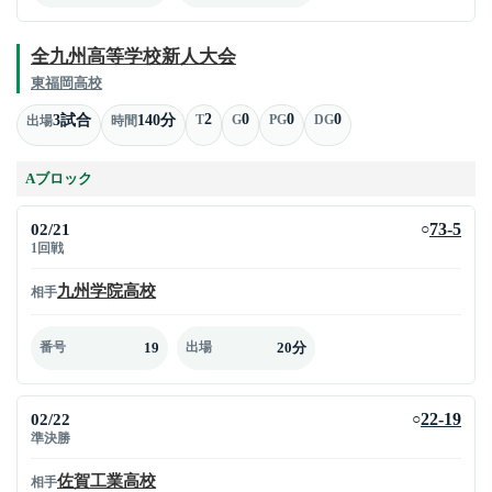
全九州高等学校新人大会
東福岡高校
2
0
0
0
3試合
140分
T
G
PG
DG
出場
時間
Aブロック
02/21
73-5
○
1回戦
九州学院高校
相手
19
20分
番号
出場
02/22
22-19
○
準決勝
佐賀工業高校
相手