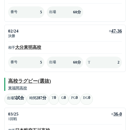
5
60分
番号
出場
02/24
47-36
○
決勝
大分東明高校
相手
5
60分
2
番号
出場
T
高校ラグビー(選抜)
東福岡高校
0
0
0
0
5試合
287分
T
G
PG
DG
出場
時間
03/25
36-0
○
1回戦