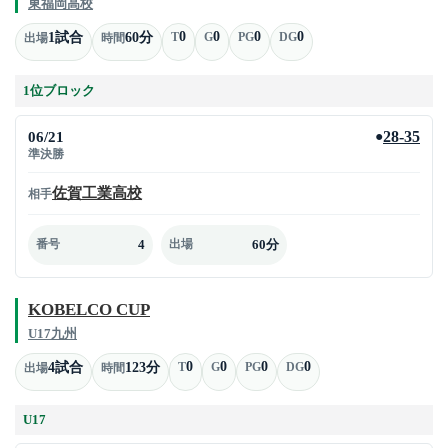
東福岡高校
0
0
0
0
1試合
60分
T
G
PG
DG
出場
時間
1位ブロック
06/21
28-35
●
準決勝
佐賀工業高校
相手
4
60分
番号
出場
KOBELCO CUP
U17九州
0
0
0
0
4試合
123分
T
G
PG
DG
出場
時間
U17